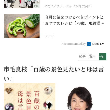
PR
PR(ソノヴァ・ジャパン株式会社)
８月に気をつけるべきポイントと
おすすめレシピ【79歳、現役漢方
家の季節の養生12...
サライ
Recommended by
記事一覧へ
市毛良枝『百歳の景色見たいと母は言
い』