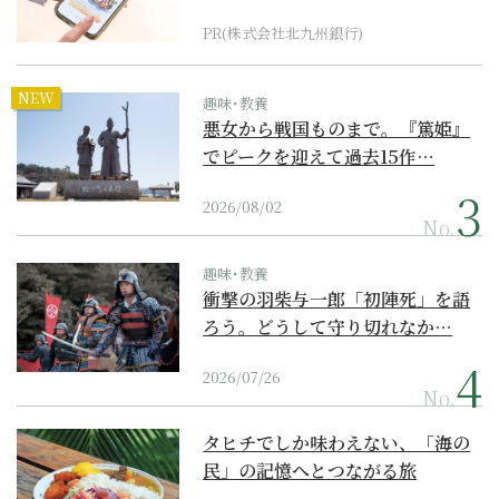
PR(株式会社北九州銀行)
NEW
趣味･教養
悪女から戦国ものまで。『篤姫』
でピークを迎えて過去15作…
2026/08/02
No.
趣味･教養
衝撃の羽柴与一郎「初陣死」を語
ろう。どうして守り切れなか…
2026/07/26
No.
タヒチでしか味わえない、「海の
民」の記憶へとつながる旅