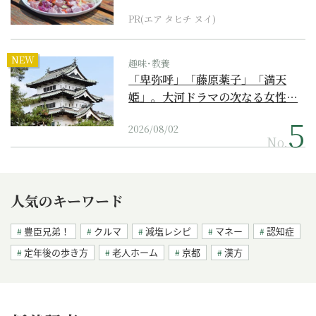
PR(エア タヒチ ヌイ)
NEW
趣味･教養
「卑弥呼」「藤原薬子」「満天
姫」。大河ドラマの次なる女性…
2026/08/02
No.
人気のキーワード
豊臣兄弟！
クルマ
減塩レシピ
マネー
認知症
定年後の歩き方
老人ホーム
京都
漢方