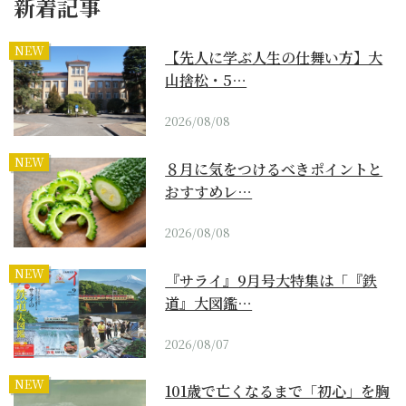
新着記事
NEW
【先人に学ぶ人生の仕舞い方】大
山捨松・5…
2026/08/08
NEW
８月に気をつけるべきポイントと
おすすめレ…
2026/08/08
NEW
『サライ』9月号大特集は「『鉄
道』大図鑑…
2026/08/07
NEW
101歳で亡くなるまで「初心」を胸