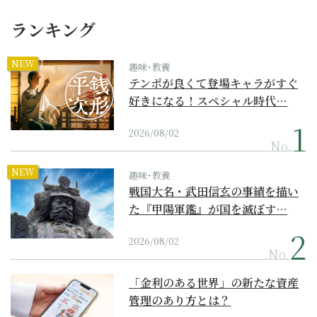
ランキング
NEW
趣味･教養
テンポが良くて登場キャラがすぐ
好きになる！スペシャル時代…
2026/08/02
No.
NEW
趣味･教養
戦国大名・武田信玄の事績を描い
た『甲陽軍鑑』が国を滅ぼす…
2026/08/02
No.
「金利のある世界」の新たな資産
管理のあり方とは？