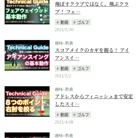
飛ばすクラブではなく、飛ぶクラ
ブ！ フェ…
動画
ゴルフ
2021/5/30
趣味･教養
スコアメイクのカギを握る！ アイ
アンスイ…
動画
ゴルフ
2021/5/2
趣味･教養
アドレスからフィニッシュまで安定
したスイ…
動画
ゴルフ
2021/4/18
趣味･教養