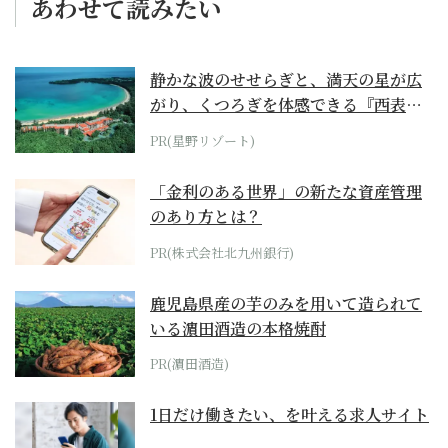
あわせて読みたい
静かな波のせせらぎと、満天の星が広
がり、くつろぎを体感できる『西表島
ホテル by...
PR(星野リゾート)
「金利のある世界」の新たな資産管理
のあり方とは？
PR(株式会社北九州銀行)
鹿児島県産の芋のみを用いて造られて
いる濵田酒造の本格焼酎
PR(濵田酒造)
1日だけ働きたい、を叶える求人サイト