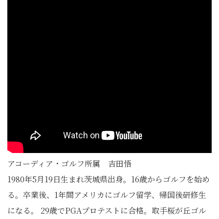
アコーディア・ゴルフ所属 吉田悟
1980年5月19日生まれ茨城県出身。16歳からゴルフを始め
る。卒業後、1年間アメリカにゴルフ留学、帰国後研修生
になる。 29歳でPGAプロテストに合格。取手桜が丘ゴル