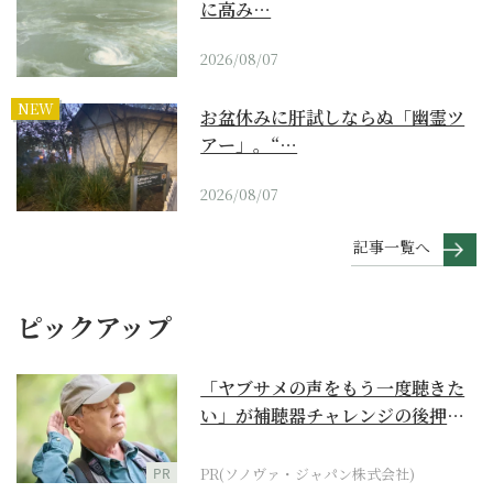
に高み…
2026/08/07
NEW
お盆休みに肝試しならぬ「幽霊ツ
アー」。“…
2026/08/07
記事一覧へ
ピックアップ
「ヤブサメの声をもう一度聴きた
い」が補聴器チャレンジの後押し
に
PR
PR(ソノヴァ・ジャパン株式会社)