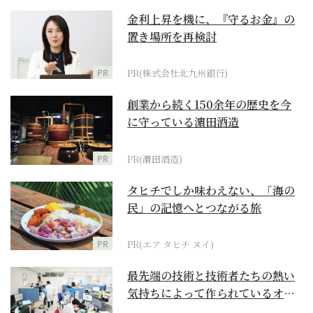
金利上昇を機に、『守るお金』の
置き場所を再検討
PR
PR(株式会社北九州銀行)
創業から続く150余年の歴史を今
に守っている濵田酒造
PR
PR(濵田酒造)
タヒチでしか味わえない、「海の
民」の記憶へとつながる旅
PR
PR(エア タヒチ ヌイ)
最先端の技術と技術者たちの熱い
気持ちによって作られているオー
ダーメイド補聴器