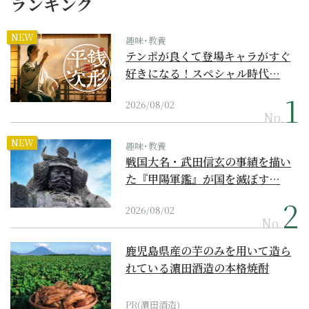
ランキング
NEW
趣味･教養
テンポが良くて登場キャラがすぐ
好きになる！スペシャル時代…
2026/08/02
No.
NEW
趣味･教養
戦国大名・武田信玄の事績を描い
た『甲陽軍鑑』が国を滅ぼす…
2026/08/02
No.
鹿児島県産の芋のみを用いて造ら
れている濵田酒造の本格焼酎
PR(濵田酒造)