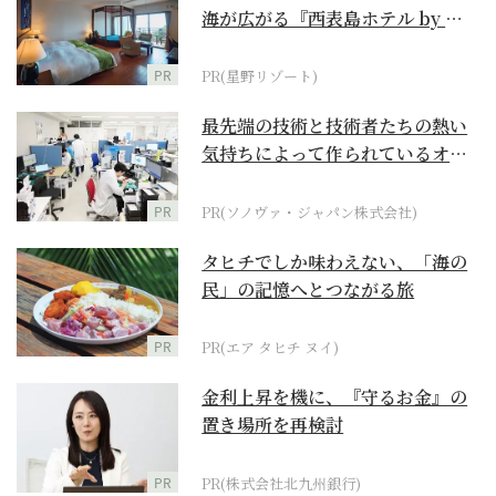
海が広がる『西表島ホテル by 星
野リゾート』
PR
PR(星野リゾート)
最先端の技術と技術者たちの熱い
気持ちによって作られているオー
ダーメイド補聴器
PR
PR(ソノヴァ・ジャパン株式会社)
タヒチでしか味わえない、「海の
民」の記憶へとつながる旅
PR
PR(エア タヒチ ヌイ)
金利上昇を機に、『守るお金』の
置き場所を再検討
PR
PR(株式会社北九州銀行)