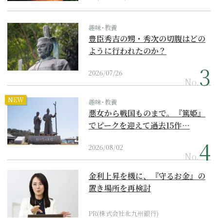
趣味･教養
豊臣秀吉の甥・秀次の切腹はどの
ように行われたのか？
2026/07/26
No.
NEW
趣味･教養
悪女から戦国ものまで。『篤姫』
でピークを迎えて過去15作…
2026/08/02
No.
金利上昇を機に、『守るお金』の
置き場所を再検討
PR(株式会社北九州銀行)