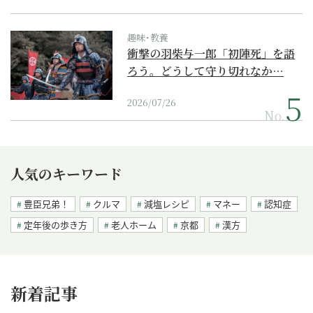
趣味･教養
衝撃の羽柴与一郎「初陣死」を語
ろう。どうして守り切れなか…
2026/07/26
No.
人気のキーワード
豊臣兄弟！
クルマ
減塩レシピ
マネー
認知症
定年後の歩き方
老人ホーム
京都
漢方
新着記事