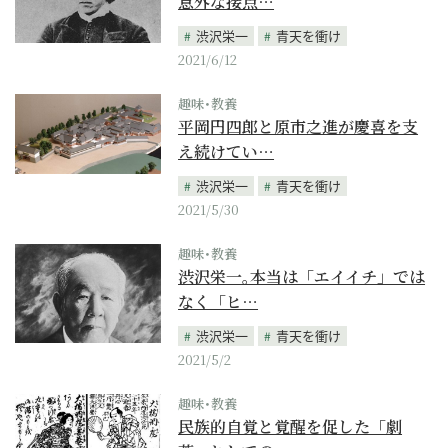
意外な接点…
渋沢栄一
青天を衝け
2021/6/12
趣味･教養
平岡円四郎と原市之進が慶喜を支
え続けてい…
渋沢栄一
青天を衝け
2021/5/30
趣味･教養
渋沢栄一｡本当は「エイイチ」では
なく「ヒ…
渋沢栄一
青天を衝け
2021/5/2
趣味･教養
民族的自覚と覚醒を促した「劇