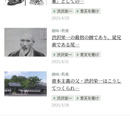
薬」としての…
渋沢栄一
青天を衝け
2021/4/25
趣味･教養
渋沢栄一の最初の師であり、従兄
弟である尾…
渋沢栄一
青天を衝け
2021/4/11
趣味･教養
資本主義の父・渋沢栄一はこうし
てつくられ…
渋沢栄一
青天を衝け
2021/3/28