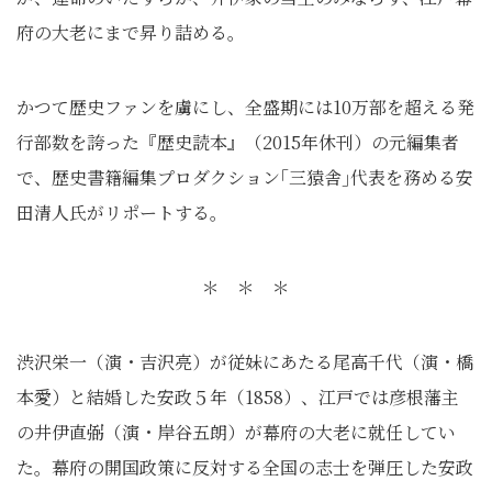
府の大老にまで昇り詰める。
かつて歴史ファンを虜にし、全盛期には10万部を超える発
行部数を誇った『歴史読本』（2015年休刊）の元編集者
で、歴史書籍編集プロダクション｢三猿舎｣代表を務める安
田清人氏がリポートする。
＊ ＊ ＊
渋沢栄一（演・吉沢亮）が従妹にあたる尾高千代（演・橋
本愛）と結婚した安政５年（1858）、江戸では彦根藩主
の井伊直弼（演・岸谷五朗）が幕府の大老に就任してい
た。幕府の開国政策に反対する全国の志士を弾圧した安政