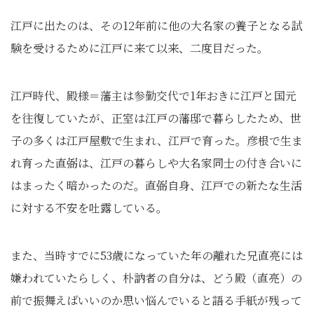
江戸に出たのは、その12年前に他の大名家の養子となる試
験を受けるために江戸に来て以来、二度目だった。
江戸時代、殿様＝藩主は参勤交代で1年おきに江戸と国元
を往復していたが、正室は江戸の藩邸で暮らしたため、世
子の多くは江戸屋敷で生まれ、江戸で育った。彦根で生ま
れ育った直弼は、江戸の暮らしや大名家同士の付き合いに
はまったく暗かったのだ。直弼自身、江戸での新たな生活
に対する不安を吐露している。
また、当時すでに53歳になっていた年の離れた兄直亮には
嫌われていたらしく、朴訥者の自分は、どう殿（直亮）の
前で振舞えばいいのか思い悩んでいると語る手紙が残って