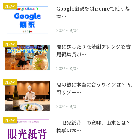
NEW
Google翻訳をChromeで使う基
本…
2026/08/06
NEW
夏にぴったりな焼酎アレンジを吉
尾編集長が…
2026/08/05
NEW
夏の鱧に本当に合うワインは？ 星
野リゾー…
2026/08/05
NEW
「眼光紙背」の意味、由来とは？
物事の本…