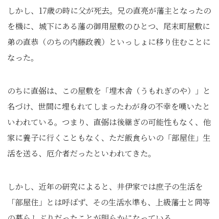
しかし、17歳の時に父が死去。兄の直亮が藩主となったの
を機に、城下にある藩の御用屋敷のひとつ、尾末町屋敷に
弟の直恭（のちの内藤政義）といっしょに移り住むことに
なった。
のちに直弼は、この屋敷を「埋木舎（うもれぎのや）」と
名づけ、世間に埋もれてしまったわが身の不幸を嘆いたと
いわれている。つまり、直弼は後継ぎの可能性もなく、他
家に養子に行くこともなく、ただ飯食らいの「部屋住」生
活を送る、厄介者だったといわれてきた。
しかし、近年の研究によると、井伊家では庶子の生活を
「部屋住」とは呼ばず、その生活水準も、上級藩士と同等
の暮らしぶりだったことが明らかになっている。