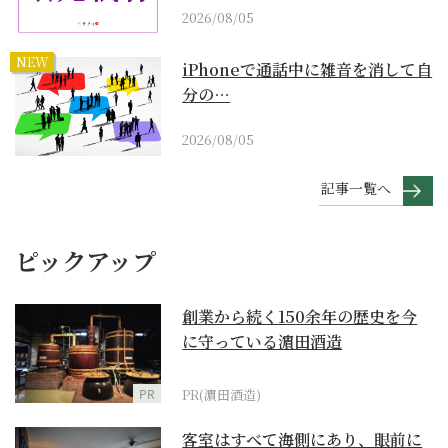
2026/08/05
NEW
iPhoneで通話中に雑音を消して自
分の…
2026/08/05
記事一覧へ
ピックアップ
創業から続く150余年の歴史を今
に守っている濵田酒造
PR
PR(濵田酒造)
客室はすべて海側にあり、眼前に