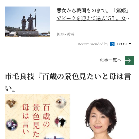
悪女から戦国ものまで。『篤姫』
でピークを迎えて過去15作。女性
が主人公の作品を振...
趣味･教養
Recommended by
記事一覧へ
市毛良枝『百歳の景色見たいと母は言
い』