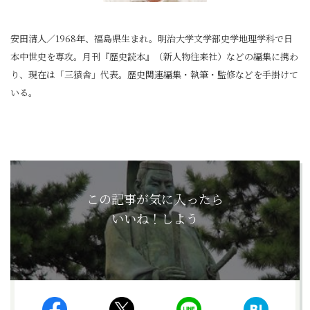
安田清人／1968年、福島県生まれ。明治大学文学部史学地理学科で日
本中世史を専攻。月刊『歴史読本』（新人物往来社）などの編集に携わ
り、現在は「三猿舎」代表。歴史関連編集・執筆・監修などを手掛けて
いる。
この記事が気に入ったら
いいね！しよう