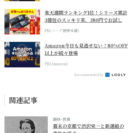
楽天週間ランキング1位！シリーズ累計
3億包のスッキリ茶。380円でお試し
PR(ハーブ健康本舗)
Amazon今日も見逃せない！80%OFF
以上が続々登場
PR(Amazon)
Recommended by
関連記事
趣味･教養
幕末の京都で渋沢栄一と新選組の