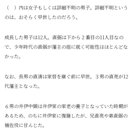
（ ）内は女子もしくは詳細不明の男子。詳細不明という
のは、おそらく早世したのだろう。
成長した男子は12人。直弼は下から２番目の11人目なの
で、少年時代の直弼が藩主の座に就く可能性はほとんどな
かった。
なお、長男の直清は家督を継ぐ前に早世。３男の直亮が12
代藩主となった。
６男の井伊中顕は井伊家の家老の養子となっていた時期が
あるため、のちに井伊家に復籍したが、兄直亮や弟直弼の
補佐役に甘んじた。