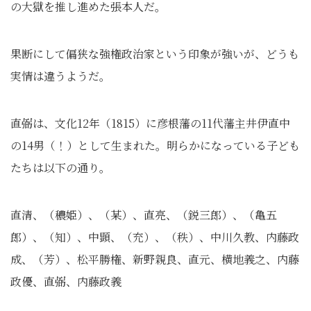
の大獄を推し進めた張本人だ。
果断にして偏狭な強権政治家という印象が強いが、どうも
実情は違うようだ。
直弼は、文化12年（1815）に彦根藩の11代藩主井伊直中
の14男（！）として生まれた。明らかになっている子ども
たちは以下の通り。
直清、（穠姫）、（某）、直亮、（鋭三郎）、（亀五
郎）、（知）、中顕、（充）、（秩）、中川久教、内藤政
成、（芳）、松平勝権、新野親良、直元、横地義之、内藤
政優、直弼、内藤政義