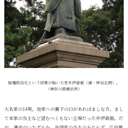
強権政治化という印象が強い大老井伊直弼（演・岸谷五朗）。
（神奈川県横浜市）
大名家の14男。他家への養子の口があればましな方。まし
て本家の当主など望むべくもない立場だった井伊直弼。だ
が、運命のいたずらか、井伊家の当主のみならず、江戸幕