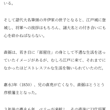
いる。
そして譜代大名筆頭の井伊家の世子となると、江戸城に登
城し、将軍への挨拶はもちろん、諸大名との付き合いにも
心を砕かねばならない。
直弼は、若き日に「部屋住」の身として不遇な生活を送っ
ていたイメージがあるが、むしろ江戸に来て、それまでに
なかったほどストレスフルな生活を強いられていたのだ。
嘉永3年（1850）、兄の直亮が亡くなり、直弼はとうとう
彦根藩主となった。
３年後の嘉永６年、ペリーが来航し、その直後に13代将軍