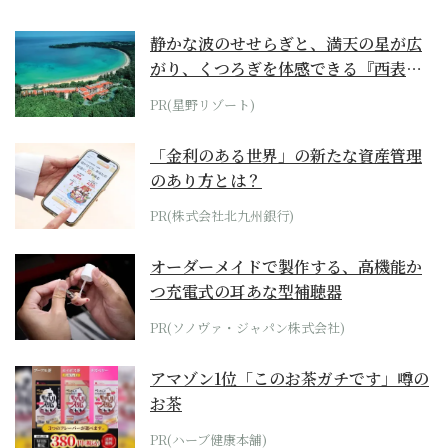
静かな波のせせらぎと、満天の星が広
がり、くつろぎを体感できる『西表島
ホテル by...
PR(星野リゾート)
「金利のある世界」の新たな資産管理
のあり方とは？
PR(株式会社北九州銀行)
オーダーメイドで製作する、高機能か
つ充電式の耳あな型補聴器
PR(ソノヴァ・ジャパン株式会社)
アマゾン1位「このお茶ガチです」噂の
お茶
PR(ハーブ健康本舗)