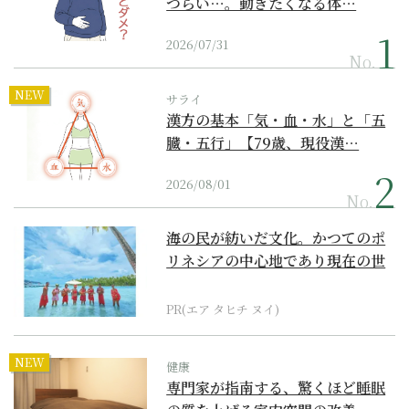
つらい…。動きたくなる体…
2026/07/31
No.
NEW
サライ
漢方の基本「気・血・水」と「五
臓・五行」【79歳、現役漢…
2026/08/01
No.
海の民が紡いだ文化。かつてのポ
リネシアの中心地であり現在の世
界遺産からみえてくる...
PR(エア タヒチ ヌイ)
NEW
健康
専門家が指南する、驚くほど睡眠