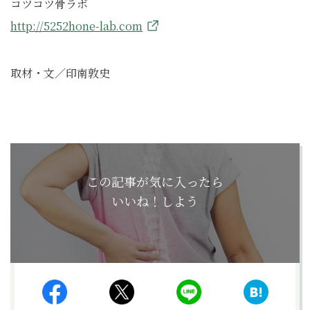
コツコツ骨ラボ
http://5252hone-lab.com
取材・文／印南敦史
この記事が気に入ったら
いいね！しよう