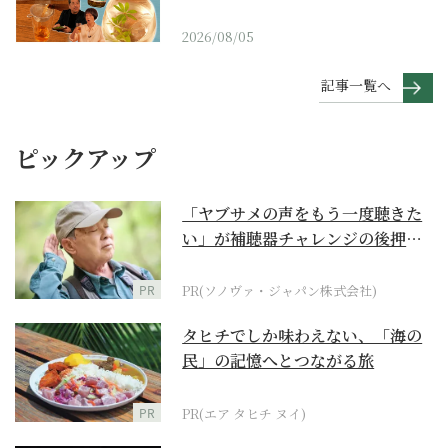
2026/08/05
記事一覧へ
ピックアップ
「ヤブサメの声をもう一度聴きた
い」が補聴器チャレンジの後押し
に
PR
PR(ソノヴァ・ジャパン株式会社)
タヒチでしか味わえない、「海の
民」の記憶へとつながる旅
PR
PR(エア タヒチ ヌイ)