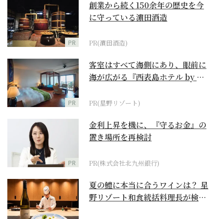
創業から続く150余年の歴史を今
に守っている濵田酒造
PR
PR(濵田酒造)
客室はすべて海側にあり、眼前に
海が広がる『西表島ホテル by 星
野リゾート』
PR
PR(星野リゾート)
金利上昇を機に、『守るお金』の
置き場所を再検討
PR
PR(株式会社北九州銀行)
夏の鱧に本当に合うワインは？ 星
野リゾート和食統括料理長が検証
【ワイン×和食 至...