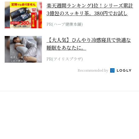
楽天週間ランキング1位！シリーズ累計
3億包のスッキリ茶。380円でお試し
PR(ハーブ健康本舗)
【大人気】ひんやり冷感寝具で快適な
睡眠をあなたに。
PR(アイリスプラザ)
Recommended by