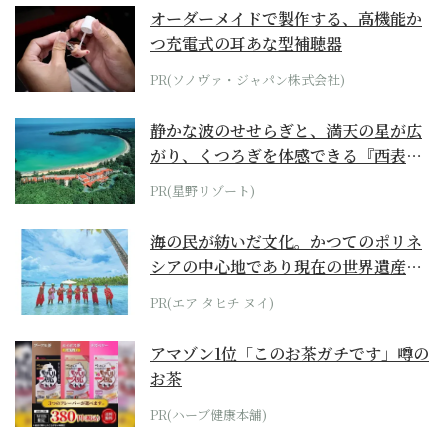
オーダーメイドで製作する、高機能か
つ充電式の耳あな型補聴器
PR(ソノヴァ・ジャパン株式会社)
静かな波のせせらぎと、満天の星が広
がり、くつろぎを体感できる『西表島
ホテル by...
PR(星野リゾート)
海の民が紡いだ文化。かつてのポリネ
シアの中心地であり現在の世界遺産か
らみえてくる...
PR(エア タヒチ ヌイ)
アマゾン1位「このお茶ガチです」噂の
お茶
PR(ハーブ健康本舗)