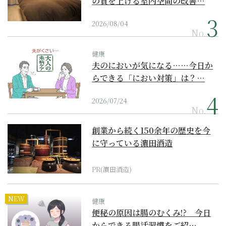
の質を上げる室内空間の改善…
2026/08/04
No.
健康
夫のにおいが気になる……今日か
らできる「におい対策」は？…
2026/07/24
No.
創業から続く150余年の歴史を今
に守っている濵田酒造
PR(濵田酒造)
NEW
健康
便秘の原因は腸のむくみ!? 今日
からできる腸活習慣をご紹…