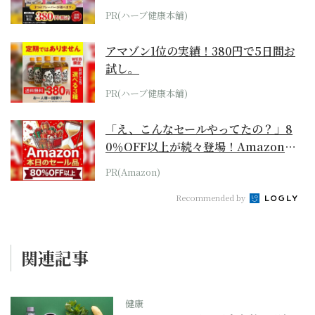
PR(ハーブ健康本舗)
アマゾン1位の実績！380円で5日間お
試し。
PR(ハーブ健康本舗)
「え、こんなセールやってたの？」8
0％OFF以上が続々登場！Amazonの
本気が...
PR(Amazon)
Recommended by
関連記事
健康