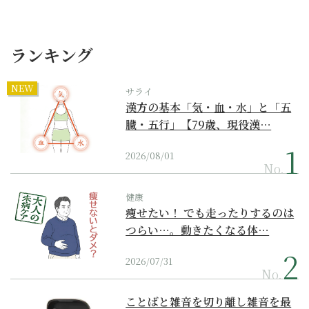
ランキング
NEW
サライ
漢方の基本「気・血・水」と「五
臓・五行」【79歳、現役漢…
2026/08/01
No.
健康
痩せたい！ でも走ったりするのは
つらい…。動きたくなる体…
2026/07/31
No.
ことばと雑音を切り離し雑音を最