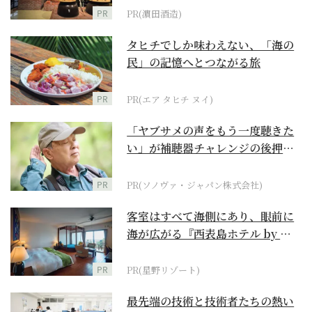
PR
PR(濵田酒造)
タヒチでしか味わえない、「海の
民」の記憶へとつながる旅
PR
PR(エア タヒチ ヌイ)
「ヤブサメの声をもう一度聴きた
い」が補聴器チャレンジの後押し
に
PR
PR(ソノヴァ・ジャパン株式会社)
客室はすべて海側にあり、眼前に
海が広がる『西表島ホテル by 星
野リゾート』
PR
PR(星野リゾート)
最先端の技術と技術者たちの熱い