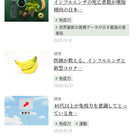
インフルエンザの死亡者数が増加
傾向の日本…
免疫力
世界最新の医療データが示す最強の食
事術
2025/9/11
健康
医師が教える、インフルエンザと
新型コロナ…
免疫力
2020/12/17
健康
40代以上が免疫力を意識してとっ
ている食…
免疫力
運動
2020/8/31