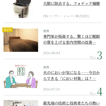
大限に除去する、フォナック補聴
器の最上位モデル
PR(ソノヴァ・ジャパン株式会社)
NEW
健康
専門家が指南する、驚くほど睡眠
の質を上げる室内空間の改善…
2026/08/04
No.
健康
夫のにおいが気になる……今日か
らできる「におい対策」は？…
2026/07/24
No.
最先端の技術と技術者たちの熱い