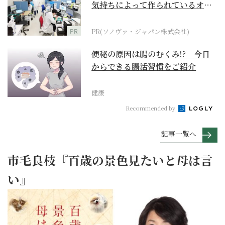
気持ちによって作られているオー
ダーメイド補聴器
PR
PR(ソノヴァ・ジャパン株式会社)
便秘の原因は腸のむくみ!? 今日
からできる腸活習慣をご紹介
健康
Recommended by
記事一覧へ
市毛良枝『百歳の景色見たいと母は言
い』