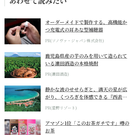
あわせて読みたい
オーダーメイドで製作する、高機能か
つ充電式の耳あな型補聴器
PR(ソノヴァ・ジャパン株式会社)
鹿児島県産の芋のみを用いて造られて
いる濵田酒造の本格焼酎
PR(濵田酒造)
静かな波のせせらぎと、満天の星が広
がり、くつろぎを体感できる『西表島
ホテル by...
PR(星野リゾート)
アマゾン1位「このお茶ガチです」噂の
お茶