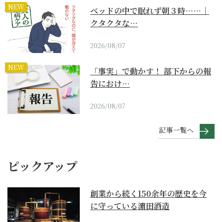
NEW
ベッドの中で眠れず朝３時……｜
クタクタな…
2026/08/07
NEW
「事実」で動かす！ 部下からの報
告におけ…
2026/08/07
記事一覧へ
ピックアップ
創業から続く150余年の歴史を今
に守っている濵田酒造