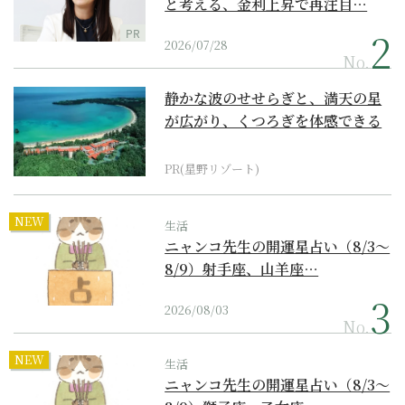
と考える、金利上昇で再注目…
PR
2026/07/28
No.
静かな波のせせらぎと、満天の星
が広がり、くつろぎを体感できる
『西表島ホテル by...
PR(星野リゾート)
NEW
生活
ニャンコ先生の開運星占い（8/3～
8/9）射手座、山羊座…
2026/08/03
No.
NEW
生活
ニャンコ先生の開運星占い（8/3～