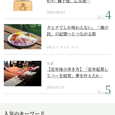
8/9）獅子座、乙女座…
2026/08/03
No.
タヒチでしか味わえない、「海の
民」の記憶へとつながる旅
PR(エア タヒチ ヌイ)
生活
【定年後の歩き方】「定年起業し
てバーを経営」夢を叶えた6…
2026/07/26
No.
人気のキーワード