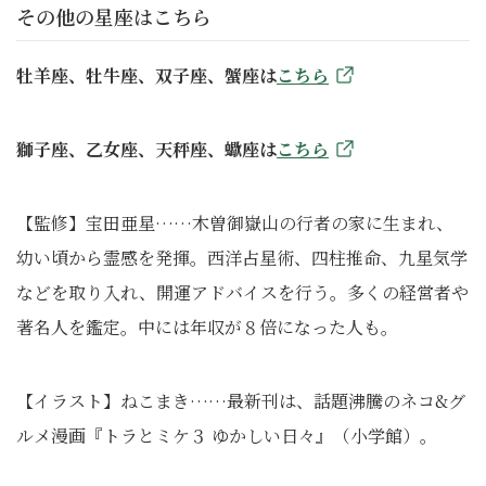
その他の星座はこちら
牡羊座、牡牛座、双子座、蟹座は
こちら
獅子座、乙女座、天秤座、蠍座は
こちら
【監修】宝田亜星……木曽御嶽山の行者の家に生まれ、
幼い頃から霊感を発揮。西洋占星術、四柱推命、九星気学
などを取り入れ、開運アドバイスを行う。多くの経営者や
著名人を鑑定。中には年収が８倍になった人も。
【イラスト】ねこまき……最新刊は、話題沸騰のネコ&グ
ルメ漫画『トラとミケ３ ゆかしい日々』（小学館）。