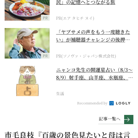
民」の記憶へとつながる旅
PR
PR(エア タヒチ ヌイ)
「ヤブサメの声をもう一度聴きた
い」が補聴器チャレンジの後押し
に
PR
PR(ソノヴァ・ジャパン株式会社)
ニャンコ先生の開運星占い（8/3～
8/9）射手座、山羊座、水瓶座、魚
座編
生活
Recommended by
記事一覧へ
市毛良枝『百歳の景色見たいと母は言