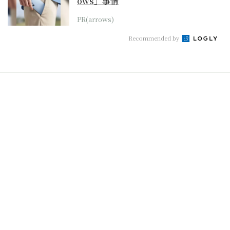
ows」事情
PR(arrows)
Recommended by