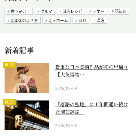
豊臣兄弟！
クルマ
減塩レシピ
マネー
認知症
定年後の歩き方
老人ホーム
京都
漢方
新着記事
NEW
貴重な日本美術作品が初の里帰り
【大英博物…
2026/08/09
NEW
「落語の聖地」に１年間通い続け
た演芸評論…
2026/08/08