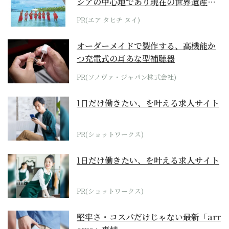
シアの中心地であり現在の世界遺産か
らみえてくる...
PR(エア タヒチ ヌイ)
オーダーメイドで製作する、高機能か
つ充電式の耳あな型補聴器
PR(ソノヴァ・ジャパン株式会社)
1日だけ働きたい、を叶える求人サイト
PR(ショットワークス)
1日だけ働きたい、を叶える求人サイト
PR(ショットワークス)
堅牢さ・コスパだけじゃない最新「arr