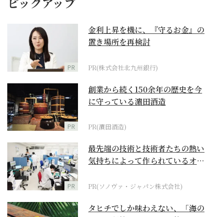
ピックアップ
金利上昇を機に、『守るお金』の
置き場所を再検討
PR
PR(株式会社北九州銀行)
創業から続く150余年の歴史を今
に守っている濵田酒造
PR
PR(濵田酒造)
最先端の技術と技術者たちの熱い
気持ちによって作られているオー
ダーメイド補聴器
PR
PR(ソノヴァ・ジャパン株式会社)
タヒチでしか味わえない、「海の