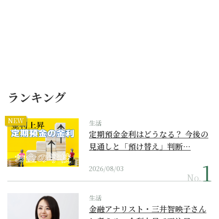
ランキング
NEW
生活
定期預金金利はどうなる？ 今後の
見通しと「預け替え」判断…
2026/08/03
No.
生活
金融アナリスト・三井智映子さん