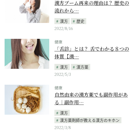
漢方ブーム再来の理由は？ 歴史の
流れから…
漢方
歴史
2022/8/16
健康
「舌診」とは？ 舌でわかる８つの
体質【漢…
漢方
漢方薬
2022/5/3
健康
自然由来の漢方薬でも副作用があ
る｜副作用…
漢方
漢方薬剤師が教える漢方のキホン
2022/3/8