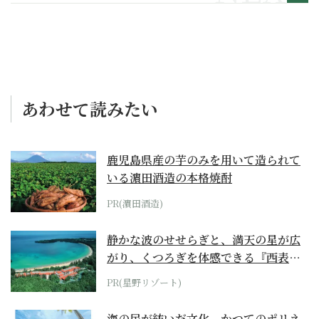
あわせて読みたい
鹿児島県産の芋のみを用いて造られて
いる濵田酒造の本格焼酎
PR(濵田酒造)
静かな波のせせらぎと、満天の星が広
がり、くつろぎを体感できる『西表島
ホテル by...
PR(星野リゾート)
海の民が紡いだ文化。かつてのポリネ