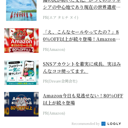
シアの中心地であり現在の世界遺産か
らみえてくる...
PR(エア タヒチ ヌイ)
「え、こんなセールやってたの？」8
0％OFF以上が続々登場！Amazonの
本気が...
PR(Amazon)
SNSアカウントを着実に成長。実はみ
んなココ使ってます。
PR(Dreaw合同会社)
Amazon今日も見逃せない！80%OFF
以上が続々登場
PR(Amazon)
Recommended by