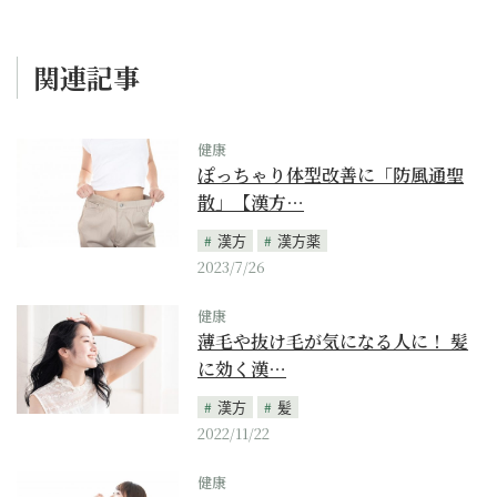
関連記事
健康
ぽっちゃり体型改善に「防風通聖
散」【漢方…
漢方
漢方薬
2023/7/26
健康
薄毛や抜け毛が気になる人に！ 髪
に効く漢…
漢方
髪
2022/11/22
健康