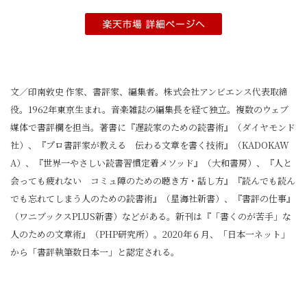
文／印南敦史 作家、書評家、編集者。株式会社アンビエンス代表取締
役。1962年東京生まれ。音楽雑誌の編集長を経て独立。複数のウェブ
媒体で書評欄を担当。著書に『遅読家のための読書術』（ダイヤモンド
社）、『プロ書評家が教える 伝わる文章を書く技術』（KADOKAW
A）、『世界一やさしい読書習慣定着メソッド』（大和書房）、『人と
会っても疲れない コミュ障のための聴き方・話し方』『読んでも読ん
でも忘れてしまう人のための読書術』（星海社新書）、『書評の仕事』
（ワニブックスPLUS新書）などがある。新刊は『「書くのが苦手」な
人のための文章術』（PHP研究所）。2020年６月、「日本一ネット」
から「書評執筆数日本一」と認定される。