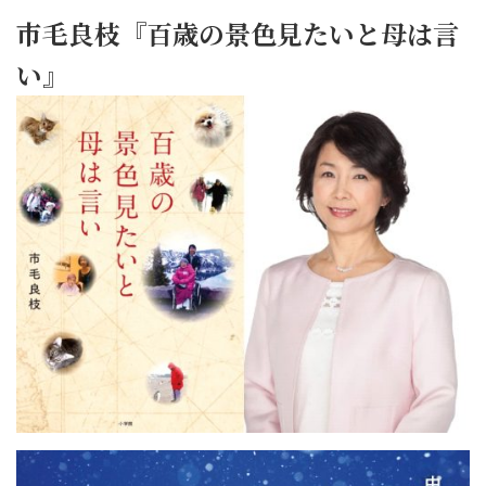
市毛良枝『百歳の景色見たいと母は言
い』