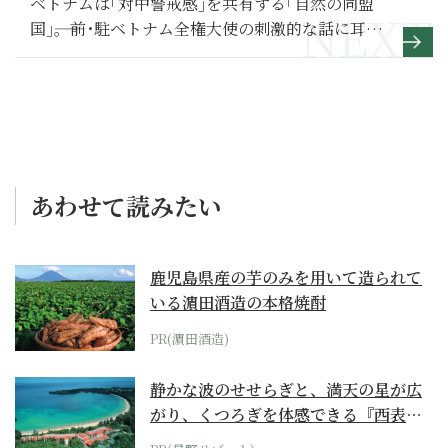
ベトナムは｢対中警戒感｣を共有する｢自然の同盟
国｣――。前･駐ベトナム全権大使の刺激的な話に耳を
傾ける
あわせて読みたい
鹿児島県産の芋のみを用いて造られて
いる濵田酒造の本格焼酎
PR(濵田酒造)
静かな波のせせらぎと、満天の星が広
がり、くつろぎを体感できる『西表島
ホテル by...