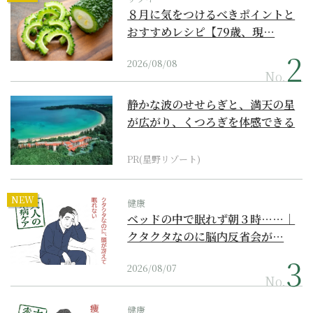
８月に気をつけるべきポイントと
おすすめレシピ【79歳、現…
2026/08/08
No.
静かな波のせせらぎと、満天の星
が広がり、くつろぎを体感できる
『西表島ホテル by...
PR(星野リゾート)
NEW
健康
ベッドの中で眠れず朝３時……｜
クタクタなのに脳内反省会が…
2026/08/07
No.
健康