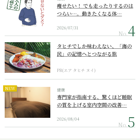
痩せたい！ でも走ったりするのは
つらい…。動きたくなる体…
2026/07/31
No.
タヒチでしか味わえない、「海の
民」の記憶へとつながる旅
PR(エア タヒチ ヌイ)
NEW
健康
専門家が指南する、驚くほど睡眠
の質を上げる室内空間の改善…
2026/08/04
No.