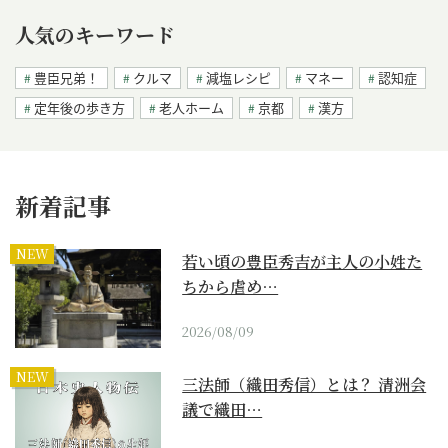
人気のキーワード
豊臣兄弟！
クルマ
減塩レシピ
マネー
認知症
定年後の歩き方
老人ホーム
京都
漢方
新着記事
NEW
若い頃の豊臣秀吉が主人の小姓た
ちから虐め…
2026/08/09
NEW
三法師（織田秀信）とは？ 清洲会
議で織田…