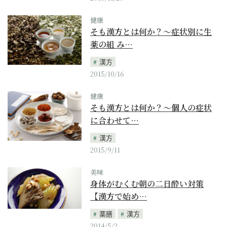
健康
そも漢方とは何か？～症状別に生
薬の組 み…
漢方
2015/10/16
健康
そも漢方とは何か？～個人の症状
に合わせて…
漢方
2015/9/11
美味
身体がむくむ朝の二日酔い対策
【漢方で始め…
薬膳
漢方
2014/5/2