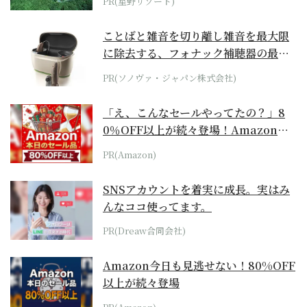
PR(星野リゾート)
ことばと雑音を切り離し雑音を最大限
に除去する、フォナック補聴器の最上
位モデル
PR(ソノヴァ・ジャパン株式会社)
「え、こんなセールやってたの？」8
0％OFF以上が続々登場！Amazonの
本気が...
PR(Amazon)
SNSアカウントを着実に成長。実はみ
んなココ使ってます。
PR(Dreaw合同会社)
Amazon今日も見逃せない！80%OFF
以上が続々登場