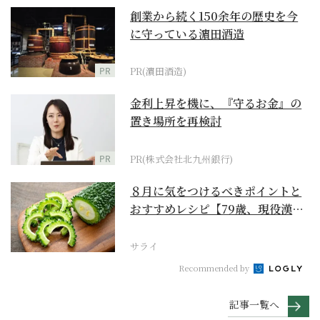
創業から続く150余年の歴史を今
に守っている濵田酒造
PR
PR(濵田酒造)
金利上昇を機に、『守るお金』の
置き場所を再検討
PR
PR(株式会社北九州銀行)
８月に気をつけるべきポイントと
おすすめレシピ【79歳、現役漢方
家の季節の養生12...
サライ
Recommended by
記事一覧へ