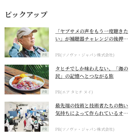
ピックアップ
「ヤブサメの声をもう一度聴きた
い」が補聴器チャレンジの後押し
に
PR
PR(ソノヴァ・ジャパン株式会社)
タヒチでしか味わえない、「海の
民」の記憶へとつながる旅
PR
PR(エア タヒチ ヌイ)
最先端の技術と技術者たちの熱い
気持ちによって作られているオー
ダーメイド補聴器
PR
PR(ソノヴァ・ジャパン株式会社)