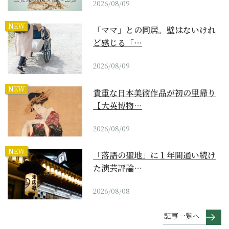
2026/08/09
NEW
「ママ」との同居。壁はないけれ
ど感じる「…
2026/08/09
NEW
貴重な日本美術作品が初の里帰り
【大英博物…
2026/08/09
NEW
「落語の聖地」に１年間通い続け
た演芸評論…
2026/08/08
記事一覧へ