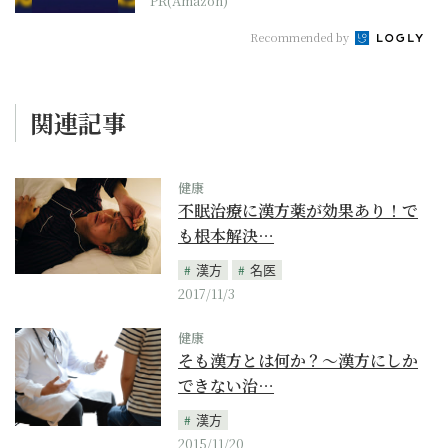
PR(Amazon)
Recommended by
関連記事
健康
不眠治療に漢方薬が効果あり！で
も根本解決…
漢方
名医
2017/11/3
健康
そも漢方とは何か？～漢方にしか
できない治…
漢方
2015/11/20