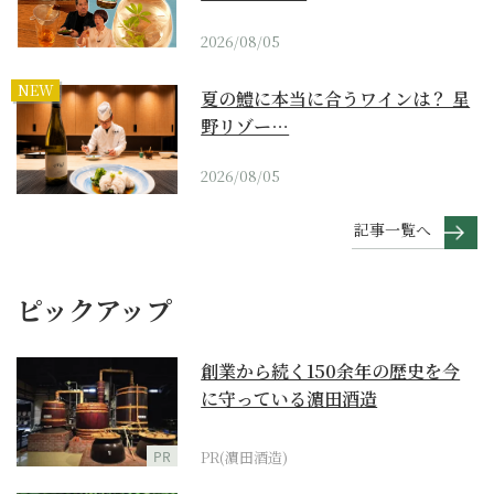
2026/08/05
NEW
夏の鱧に本当に合うワインは？ 星
野リゾー…
2026/08/05
記事一覧へ
ピックアップ
創業から続く150余年の歴史を今
に守っている濵田酒造
PR
PR(濵田酒造)