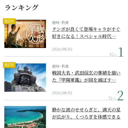
ランキング
NEW
趣味･教養
テンポが良くて登場キャラがすぐ
好きになる！スペシャル時代…
2026/08/02
No.
NEW
趣味･教養
戦国大名・武田信玄の事績を描い
た『甲陽軍鑑』が国を滅ぼす…
2026/08/02
No.
静かな波のせせらぎと、満天の星
が広がり、くつろぎを体感できる
『西表島ホテル by...