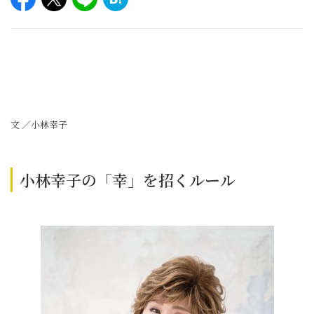
文 ／小林幸子
小林幸子の「幸」を招くルール