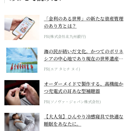
「金利のある世界」の新たな資産管理
のあり方とは？
PR(株式会社北九州銀行)
海の民が紡いだ文化。かつてのポリネ
シアの中心地であり現在の世界遺産か
らみえてくる...
PR(エア タヒチ ヌイ)
オーダーメイドで製作する、高機能か
つ充電式の耳あな型補聴器
PR(ソノヴァ・ジャパン株式会社)
【大人気】ひんやり冷感寝具で快適な
睡眠をあなたに。