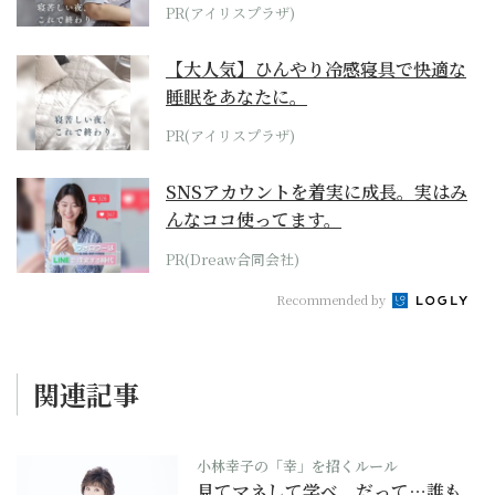
PR(アイリスプラザ)
【大人気】ひんやり冷感寝具で快適な
睡眠をあなたに。
PR(アイリスプラザ)
SNSアカウントを着実に成長。実はみ
んなココ使ってます。
PR(Dreaw合同会社)
Recommended by
関連記事
小林幸子の「幸」を招くルール
見てマネして学べ だって…誰も