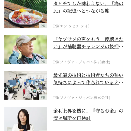
タヒチでしか味わえない、「海の
民」の記憶へとつながる旅
PR
PR(エア タヒチ ヌイ)
「ヤブサメの声をもう一度聴きた
い」が補聴器チャレンジの後押し
に
PR
PR(ソノヴァ・ジャパン株式会社)
最先端の技術と技術者たちの熱い
気持ちによって作られているオー
ダーメイド補聴器
PR
PR(ソノヴァ・ジャパン株式会社)
金利上昇を機に、『守るお金』の
置き場所を再検討