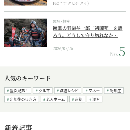
PR(エア タヒチ ヌイ)
趣味･教養
衝撃の羽柴与一郎「初陣死」を語
ろう。どうして守り切れなか…
2026/07/26
No.
人気のキーワード
豊臣兄弟！
クルマ
減塩レシピ
マネー
認知症
定年後の歩き方
老人ホーム
京都
漢方
新着記事