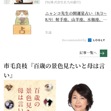
PR
PR(株式会社北九州銀行)
ニャンコ先生の開運星占い（8/3～
8/9）射手座、山羊座、水瓶座、魚
座編
生活
Recommended by
記事一覧へ
市毛良枝『百歳の景色見たいと母は言
い』