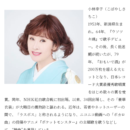
小林幸子（こばやしさ
ちこ）
1953年、新潟県生ま
れ。64年、『ウソツ
キ鴎』で歌手デビュ
ー。その後、長く低迷
期が続いたが、79
年、『おもいで酒』が
200万枚を超える大ヒ
ットとなり、日本レコ
ード大賞最優秀歌唱賞
をはじめ数々の賞を受
賞。同年、ＮＨＫ紅白歌合戦に初出場。以来、34回出場し、その「豪華
衣装」が大晦日の風物詩と謳われる。近年は、若者やネットユーザーの
間で、「ラスボス」と称されるようになり、ニコニコ動画への「ボカロ
曲」の投稿やアニメ『ポケットモンスター』の主題歌を歌うなどし
て、“神曲”を連発している。