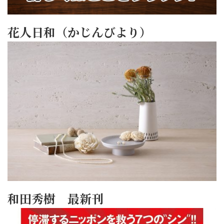
花人日和（かじんびより）
和田秀樹 最新刊