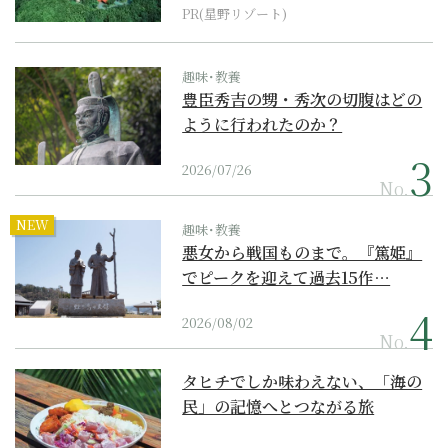
PR(星野リゾート)
趣味･教養
豊臣秀吉の甥・秀次の切腹はどの
ように行われたのか？
2026/07/26
No.
NEW
趣味･教養
悪女から戦国ものまで。『篤姫』
でピークを迎えて過去15作…
2026/08/02
No.
タヒチでしか味わえない、「海の
民」の記憶へとつながる旅