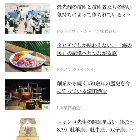
最先端の技術と技術者たちの熱い
気持ちによって作られているオー
ダーメイド補聴器
PR
PR(ソノヴァ・ジャパン株式会社)
タヒチでしか味わえない、「海の
民」の記憶へとつながる旅
PR
PR(エア タヒチ ヌイ)
創業から続く150余年の歴史を今
に守っている濵田酒造
PR
PR(濵田酒造)
ニャンコ先生の開運星占い（8/3～
8/9）牡羊座、牡牛座、双子座、蟹
座編