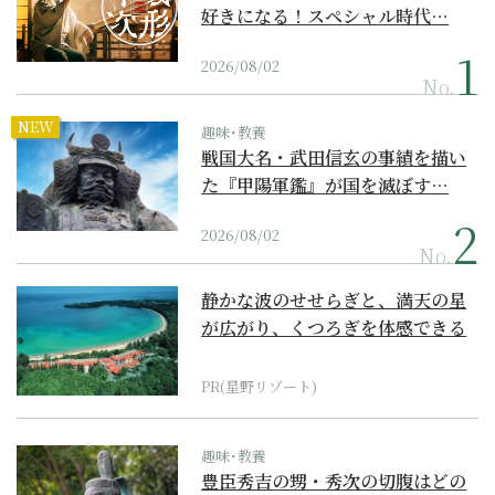
好きになる！スペシャル時代…
2026/08/02
No.
NEW
趣味･教養
戦国大名・武田信玄の事績を描い
た『甲陽軍鑑』が国を滅ぼす…
2026/08/02
No.
静かな波のせせらぎと、満天の星
が広がり、くつろぎを体感できる
『西表島ホテル by...
PR(星野リゾート)
趣味･教養
豊臣秀吉の甥・秀次の切腹はどの