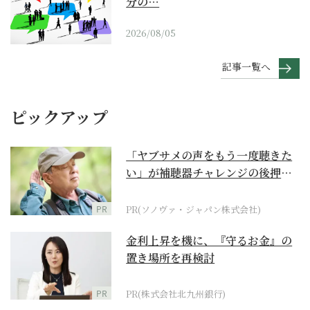
分の…
2026/08/05
記事一覧へ
ピックアップ
「ヤブサメの声をもう一度聴きた
い」が補聴器チャレンジの後押し
に
PR
PR(ソノヴァ・ジャパン株式会社)
金利上昇を機に、『守るお金』の
置き場所を再検討
PR
PR(株式会社北九州銀行)