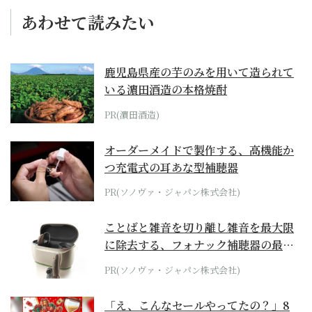
あわせて読みたい
鹿児島県産の芋のみを用いて造られて
いる濵田酒造の本格焼酎
PR(濵田酒造)
オーダーメイドで製作する、高機能か
つ充電式の耳あな型補聴器
PR(ソノヴァ・ジャパン株式会社)
ことばと雑音を切り離し雑音を最大限
に除去する、フォナック補聴器の最上
位モデル
PR(ソノヴァ・ジャパン株式会社)
「え、こんなセールやってたの？」8