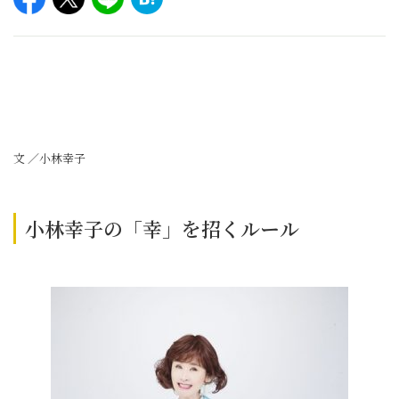
文 ／小林幸子
小林幸子の「幸」を招くルール