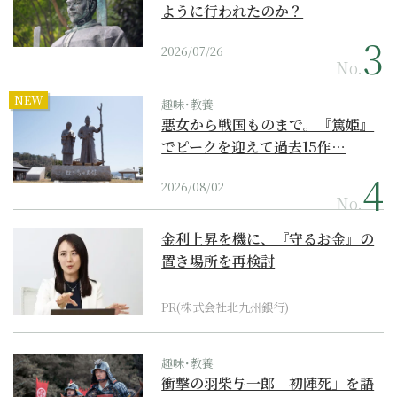
ように行われたのか？
2026/07/26
No.
NEW
趣味･教養
悪女から戦国ものまで。『篤姫』
でピークを迎えて過去15作…
2026/08/02
No.
金利上昇を機に、『守るお金』の
置き場所を再検討
PR(株式会社北九州銀行)
趣味･教養
衝撃の羽柴与一郎「初陣死」を語