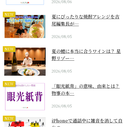
2026/08/06
NEW
夏にぴったりな焼酎アレンジを吉
尾編集長が…
2026/08/05
NEW
夏の鱧に本当に合うワインは？ 星
野リゾー…
2026/08/05
NEW
「眼光紙背」の意味、由来とは？
物事の本…
2026/08/05
NEW
iPhoneで通話中に雑音を消して自