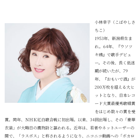
小林幸子（こばやしさ
ちこ）
1953年、新潟県生ま
れ。64年、『ウソツ
キ鴎』で歌手デビュ
ー。その後、長く低迷
期が続いたが、79
年、『おもいで酒』が
200万枚を超える大ヒ
ットとなり、日本レコ
ード大賞最優秀歌唱賞
をはじめ数々の賞を受
賞。同年、ＮＨＫ紅白歌合戦に初出場。以来、34回出場し、その「豪華
衣装」が大晦日の風物詩と謳われる。近年は、若者やネットユーザーの
間で、「ラスボス」と称されるようになり、ニコニコ動画への「ボカロ