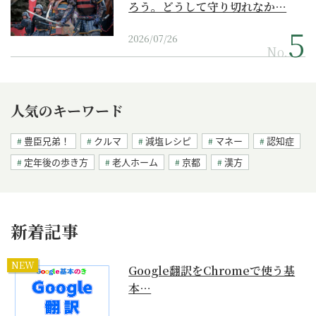
ろう。どうして守り切れなか…
2026/07/26
No.
人気のキーワード
豊臣兄弟！
クルマ
減塩レシピ
マネー
認知症
定年後の歩き方
老人ホーム
京都
漢方
新着記事
NEW
Google翻訳をChromeで使う基
本…