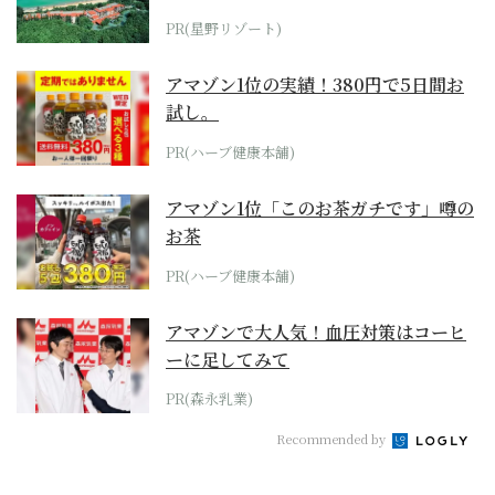
ホテル by...
PR(星野リゾート)
アマゾン1位の実績！380円で5日間お
試し。
PR(ハーブ健康本舗)
アマゾン1位「このお茶ガチです」噂の
お茶
PR(ハーブ健康本舗)
アマゾンで大人気！血圧対策はコーヒ
ーに足してみて
PR(森永乳業)
Recommended by