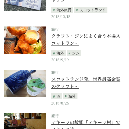
海外旅行
スコットランド
2018/10/18
旅行
クラフト・ジンによく合う本場ス
コットラン…
海外
ジン
2018/9/19
旅行
スコットランド発、世界最高金賞
のクラフト…
酒
海外
2018/8/26
旅行
テキーラの故郷「テキーラ村」で