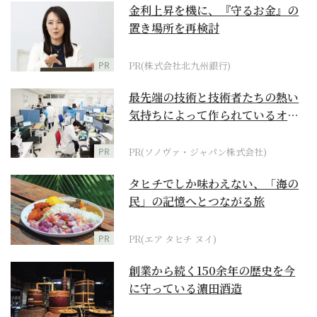
金利上昇を機に、『守るお金』の
置き場所を再検討
PR
PR(株式会社北九州銀行)
最先端の技術と技術者たちの熱い
気持ちによって作られているオー
ダーメイド補聴器
PR
PR(ソノヴァ・ジャパン株式会社)
タヒチでしか味わえない、「海の
民」の記憶へとつながる旅
PR
PR(エア タヒチ ヌイ)
創業から続く150余年の歴史を今
に守っている濵田酒造