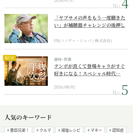
2026/07/17
No.
「ヤブサメの声をもう一度聴きた
い」が補聴器チャレンジの後押し
に
PR(ソノヴァ・ジャパン株式会社)
NEW
趣味･教養
テンポが良くて登場キャラがすぐ
好きになる！スペシャル時代…
2026/08/02
No.
人気のキーワード
豊臣兄弟！
クルマ
減塩レシピ
マネー
認知症