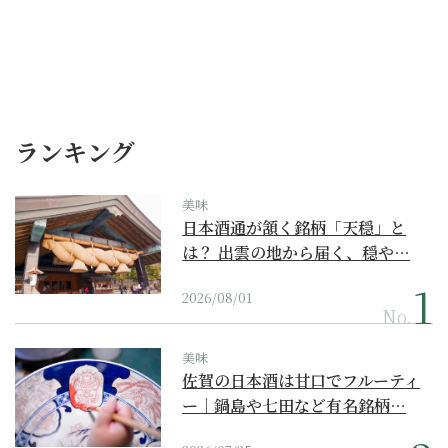
ランキング
美味
日本酒通が頷く銘柄「天穏」と
は？ 出雲の地から届く、穏や…
2026/08/01
No.
美味
佐賀の日本酒は甘口でフルーティ
ー｜鍋島や七田など有名銘柄…