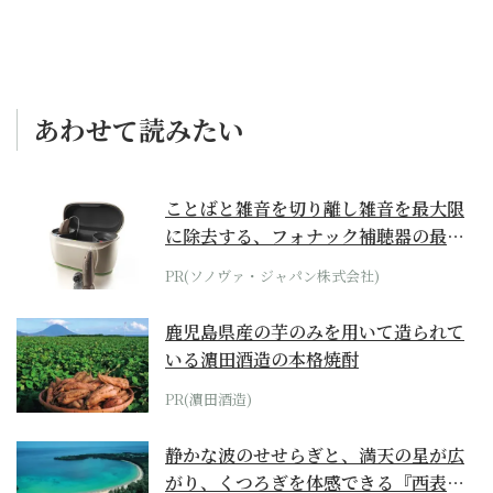
あわせて読みたい
ことばと雑音を切り離し雑音を最大限
に除去する、フォナック補聴器の最上
位モデル
PR(ソノヴァ・ジャパン株式会社)
鹿児島県産の芋のみを用いて造られて
いる濵田酒造の本格焼酎
PR(濵田酒造)
静かな波のせせらぎと、満天の星が広
がり、くつろぎを体感できる『西表島