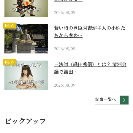
2026/08/09
NEW
若い頃の豊臣秀吉が主人の小姓た
ちから虐め…
2026/08/09
NEW
三法師（織田秀信）とは？ 清洲会
議で織田…
2026/08/09
記事一覧へ
ピックアップ