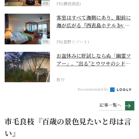
PR
PR(濵田酒造)
客室はすべて海側にあり、眼前に
海が広がる『西表島ホテル by 星
野リゾート』
PR
PR(星野リゾート)
お盆休みに肝試しならぬ「幽霊ツ
アー」。“出る”とウワサのシドニ
ー・ロックス地区の...
旅行
Recommended by
記事一覧へ
市毛良枝『百歳の景色見たいと母は言
い』