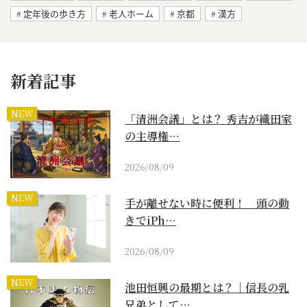
定年後の歩き方
老人ホーム
京都
漢方
新着記事
NEW
「清洲会議」とは？ 秀吉が織田家
の主導権…
2026/08/09
NEW
手が離せない時に便利！ 頭の動
きでiPh…
2026/08/09
NEW
池田恒興の最期とは？｜信長の乳
兄弟として…