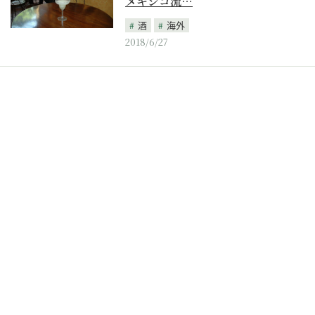
メキシコ流…
酒
海外
2018/6/27