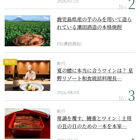
2026/07/25
No.
鹿児島県産の芋のみを用いて造ら
れている濵田酒造の本格焼酎
PR(濵田酒造)
NEW
旅行
夏の鱧に本当に合うワインは？ 星
野リゾート和食統括料理長…
2026/08/05
No.
旅行
常識を覆す、鰻重とワイン｜土用
の丑の日のための一本を本家…