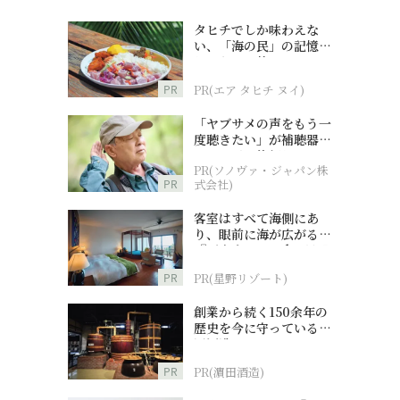
タヒチでしか味わえな
い、「海の民」の記憶へ
とつながる旅
PR
PR(エア タヒチ ヌイ)
「ヤブサメの声をもう一
度聴きたい」が補聴器チ
ャレンジの後押しに
PR(ソノヴァ・ジャパン株
PR
式会社)
客室はすべて海側にあ
り、眼前に海が広がる
『西表島ホテル by 星野
リゾート』
PR
PR(星野リゾート)
創業から続く150余年の
歴史を今に守っている濵
田酒造
PR
PR(濵田酒造)