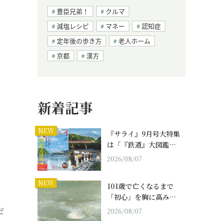
豊臣兄弟！
クルマ
減塩レシピ
マネー
認知症
定年後の歩き方
老人ホーム
京都
漢方
新着記事
NEW
『サライ』9月号大特集
は「『鉄道』大図鑑…
2026/08/07
NEW
101歳で亡くなるまで
「初心」を胸に高み…
だ
2026/08/07