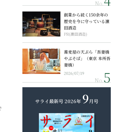
No.
創業から続く150余年の
歴史を今に守っている濵
田酒造
PR(濵田酒造)
蕎麦屋の天ぷら「吾妻橋
やぶそば」（東京 本所吾
妻橋）
2026/07/19
No.
9
サライ最新号
2026年
月号
で