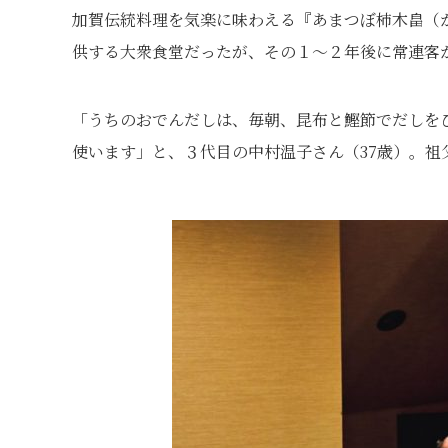
加賀伝統料理を気楽に味わえる『あまつぼ柿木畠（か
供する大衆食堂だったが、その１〜２年後に常連客
「うちのおでんだしは、毎朝、昆布と鰹節でだしを
使います」と、３代目の中村温子さん（37歳）。祖