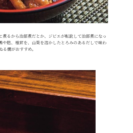
と煮るから治部煮だとか、ジビエが転訛して治部煮になっ
鴨や麩、椎茸を、山葵を溶かしたとろみのあるだしで味わ
ぬる燗がおすすめ。