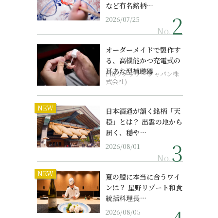
など有名銘柄…
2026/07/25
No.
オーダーメイドで製作す
る、高機能かつ充電式の
耳あな型補聴器
PR(ソノヴァ・ジャパン株
式会社)
NEW
日本酒通が頷く銘柄「天
穏」とは？ 出雲の地から
届く、穏や…
2026/08/01
No.
NEW
夏の鱧に本当に合うワイ
ンは？ 星野リゾート和食
統括料理長…
2026/08/05