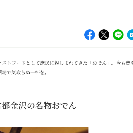
ァストフードとして庶民に親しまれてきた「おでん」。今も昔
酒場で気取らぬ一杯を。
古都金沢の名物おでん