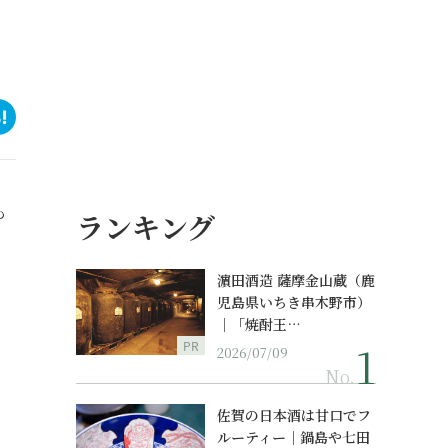
も
ランキング
濵田酒造 薩摩金山蔵（鹿
児島県いちき串木野市）
｜「焼酎王…
PR
2026/07/09
No.
佐賀の日本酒は甘口でフ
ルーティー｜鍋島や七田