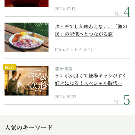
2026/07/17
No.
タヒチでしか味わえない、「海の
民」の記憶へとつながる旅
PR(エア タヒチ ヌイ)
NEW
趣味･教養
テンポが良くて登場キャラがすぐ
好きになる！スペシャル時代…
2026/08/02
No.
人気のキーワード