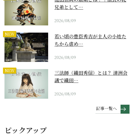
兄弟として…
2026/08/09
NEW
若い頃の豊臣秀吉が主人の小姓た
ちから虐め…
2026/08/09
NEW
三法師（織田秀信）とは？ 清洲会
議で織田…
2026/08/09
記事一覧へ
ピックアップ