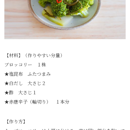
【材料】（作りやすい分量）
ブロッコリー １株
★塩昆布 ふたつまみ
★白だし 大さじ２
★酢 大さじ１
★赤唐辛子（輪切り） １本分
【作り方】