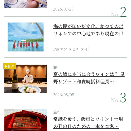
2026/07/25
No.
海の民が紡いだ文化。かつてのポ
リネシアの中心地であり現在の世
界遺産からみえてくる...
PR(エア タヒチ ヌイ)
NEW
旅行
夏の鱧に本当に合うワインは？ 星
野リゾート和食統括料理長…
2026/08/05
No.
旅行
常識を覆す、鰻重とワイン｜土用
の丑の日のための一本を本家…