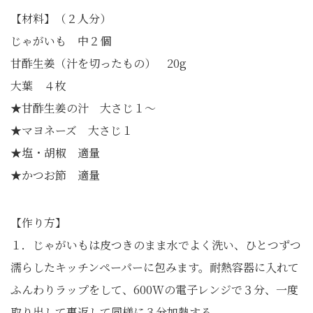
【材料】（２人分）
じゃがいも 中２個
甘酢生姜（汁を切ったもの） 20g
大葉 ４枚
★甘酢生姜の汁 大さじ１～
★マヨネーズ 大さじ１
★塩・胡椒 適量
★かつお節 適量
【作り方】
１．じゃがいもは皮つきのまま水でよく洗い、ひとつずつ
濡らしたキッチンペーパーに包みます。耐熱容器に入れて
ふんわりラップをして、600Wの電子レンジで３分、一度
取り出して裏返して同様に３分加熱する。