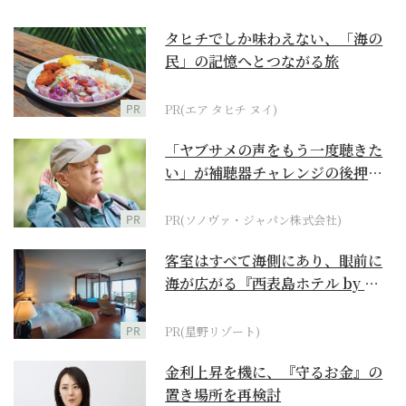
タヒチでしか味わえない、「海の
民」の記憶へとつながる旅
PR
PR(エア タヒチ ヌイ)
「ヤブサメの声をもう一度聴きた
い」が補聴器チャレンジの後押し
に
PR
PR(ソノヴァ・ジャパン株式会社)
客室はすべて海側にあり、眼前に
海が広がる『西表島ホテル by 星
野リゾート』
PR
PR(星野リゾート)
金利上昇を機に、『守るお金』の
置き場所を再検討