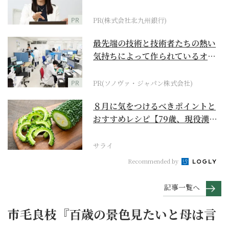
PR
PR(株式会社北九州銀行)
最先端の技術と技術者たちの熱い
気持ちによって作られているオー
ダーメイド補聴器
PR
PR(ソノヴァ・ジャパン株式会社)
８月に気をつけるべきポイントと
おすすめレシピ【79歳、現役漢方
家の季節の養生12...
サライ
Recommended by
記事一覧へ
市毛良枝『百歳の景色見たいと母は言