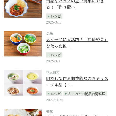
缶詰やパックの豆で簡単にでき
る！「作り置…
レシピ
2025/3/17
美味
もう一品に大活躍！「冷凍野菜」
を使った包…
レシピ
2025/3/3
花人日和
肉だしで作る個性的なごちそうス
ープ４品【…
レシピ
ふーみんの絶品台湾料理
2022/11/25
美味