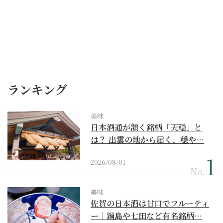
ランキング
美味
日本酒通が頷く銘柄「天穏」と
は？ 出雲の地から届く、穏や…
2026/08/01
No.
美味
佐賀の日本酒は甘口でフルーティ
ー｜鍋島や七田など有名銘柄…