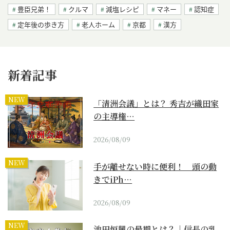
豊臣兄弟！
クルマ
減塩レシピ
マネー
認知症
定年後の歩き方
老人ホーム
京都
漢方
新着記事
NEW
「清洲会議」とは？ 秀吉が織田家
の主導権…
2026/08/09
NEW
手が離せない時に便利！ 頭の動
きでiPh…
2026/08/09
NEW
池田恒興の最期とは？｜信長の乳