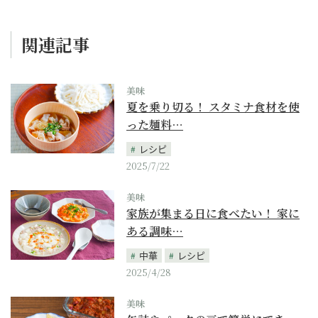
関連記事
美味
夏を乗り切る！ スタミナ食材を使
った麺料…
レシピ
2025/7/22
美味
家族が集まる日に食べたい！ 家に
ある調味…
中華
レシピ
2025/4/28
美味