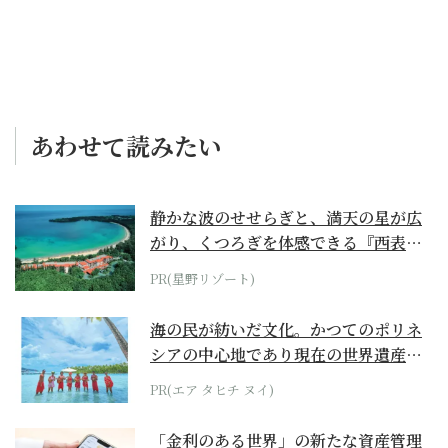
あわせて読みたい
静かな波のせせらぎと、満天の星が広
がり、くつろぎを体感できる『西表島
ホテル by...
PR(星野リゾート)
海の民が紡いだ文化。かつてのポリネ
シアの中心地であり現在の世界遺産か
らみえてくる...
PR(エア タヒチ ヌイ)
「金利のある世界」の新たな資産管理