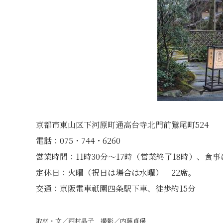
京都市東山区下河原町通高台寺北門前鷲尾町524
電話：075・744・6260
営業時間：11時30分〜17時（営業終了18時）、食
定休日：火曜（祝日は場合は水曜） 22席。
交通：京阪電車祇園四条駅下車、徒歩約15分
取材・文／西村晶子 撮影／内藤貞保