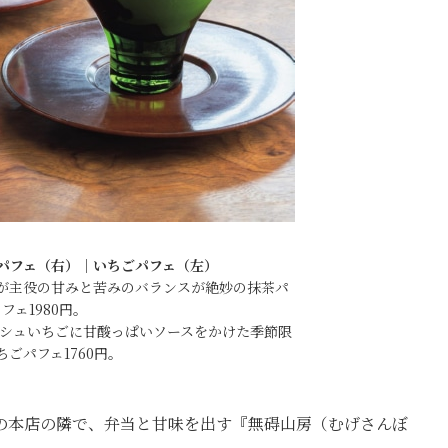
パフェ（右）｜いちごパフェ（左）
が主役の甘みと苦みのバランスが絶妙の抹茶パ
フェ1980円。
ッシュいちごに甘酸っぱいソースをかけた季節限
ちごパフェ1760円。
の本店の隣で、弁当と甘味を出す『無碍山房（むげさんぼ