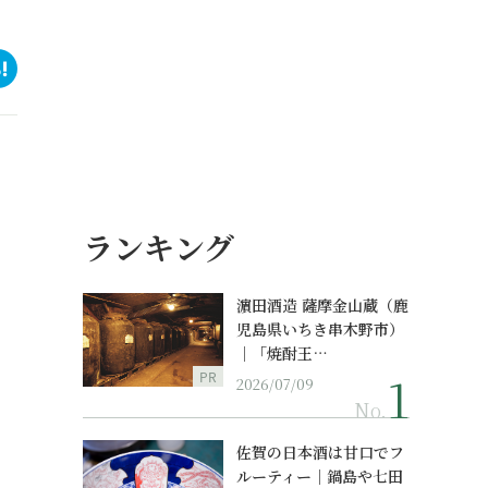
ランキング
濵田酒造 薩摩金山蔵（鹿
ェ
児島県いちき串木野市）
｜「焼酎王…
PR
2026/07/09
No.
佐賀の日本酒は甘口でフ
ルーティー｜鍋島や七田