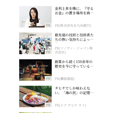
金利上昇を機に、『守る
お金』の置き場所を再検
討
PR
PR(株式会社北九州銀行)
最先端の技術と技術者た
ちの熱い気持ちによって
作られているオーダーメ
PR(ソノヴァ・ジャパン株
イド補聴器
PR
式会社)
創業から続く150余年の
歴史を今に守っている濵
田酒造
PR
PR(濵田酒造)
タヒチでしか味わえな
い、「海の民」の記憶へ
とつながる旅
PR
PR(エア タヒチ ヌイ)