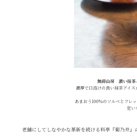
無碍山房 濃い抹茶
濃厚で口溶けの良い抹茶アイス
あまおう100%のソルベとフレ
定い
老舗にしてしなやかな革新を続ける料亭『菊乃井』