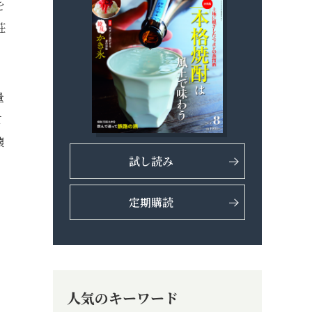
を
荘
量
て
懐
試し読み
定期購読
人気のキーワード