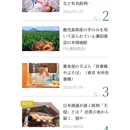
など有名銘柄…
2026/07/25
No.
鹿児島県産の芋のみを用
いて造られている濵田酒
造の本格焼酎
PR(濵田酒造)
蕎麦屋の天ぷら「吾妻橋
やぶそば」（東京 本所吾
妻橋）
2026/07/19
No.
NEW
日本酒通が頷く銘柄「天
穏」とは？ 出雲の地から
届く、穏や…
2026/08/01