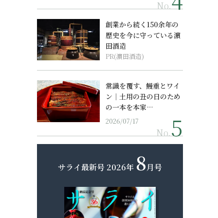
No.
創業から続く150余年の
歴史を今に守っている濵
田酒造
PR(濵田酒造)
常識を覆す、鰻重とワイ
ン｜土用の丑の日のため
の一本を本家…
2026/07/17
No.
8
サライ最新号
2026年
月号