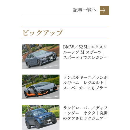
記事一覧へ
ピックアップ
BMW／525Li エクスク
ルーシブ M スポーツ｜
スポーティでエレガント
な充実...
ランボルギーニ／ランボ
ルギーニ レヴエルト｜
スーパーカーにもプラグ
インハイブリッ...
ランドローバー／ディフ
ェンダー オクタ｜究極
のタフさとラグジュアリ
ーを両立【石川...