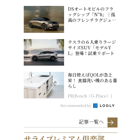
DSオートモビルのフラ
ッグシップ「N°8」｜孤
高のフレンチラグジュア
リー
テスラの６人乗りラージ
サイズSUV「モデルY
L」登場！試乗リポート
毎日使えばQOLが急上
昇！ 食器洗い機のある暮
らし
PR(Bosch（G-Place）)
Recommended by
記事一覧へ
サライプレミアム倶楽部