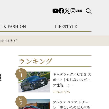
T & FASHION
LIFESTYLE
照の名車を利く】
ランキング
No.
照
キャデラック／ＣＴ５ ス
ポーツ｜侮れないスポー
ツ性能、ミ…
2026/07/28
No.
アルファ ロメオ トナー
レ｜美しいものは人生を