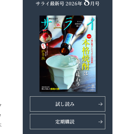
8
サライ最新号
2026年
月号
試し読み
ワ
カ
定期購読
よ