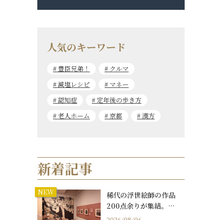
人気のキーワード
豊臣兄弟！
クルマ
減塩レシピ
マネー
認知症
定年後の歩き方
老人ホーム
京都
漢方
新着記事
NEW
稀代の浮世絵師の作品
200点余りが集結。…
2026/08/06