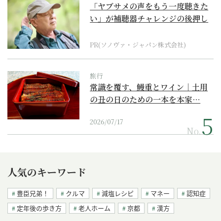
「ヤブサメの声をもう一度聴きた
い」が補聴器チャレンジの後押し
に
PR(ソノヴァ・ジャパン株式会社)
旅行
常識を覆す、鰻重とワイン｜土用
の丑の日のための一本を本家…
2026/07/17
No.
人気のキーワード
豊臣兄弟！
クルマ
減塩レシピ
マネー
認知症
定年後の歩き方
老人ホーム
京都
漢方