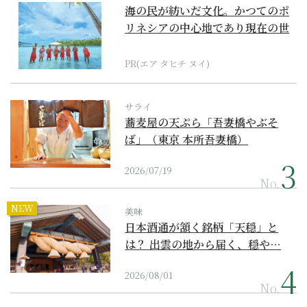
海の民が紡いだ文化。かつてのポ
リネシアの中心地であり現在の世
界遺産からみえてくる...
PR(エア タヒチ ヌイ)
サライ
蕎麦屋の天ぷら「吾妻橋やぶそ
ば」（東京 本所吾妻橋）
2026/07/19
No.
NEW
美味
日本酒通が頷く銘柄「天穏」と
は？ 出雲の地から届く、穏や…
2026/08/01
No.