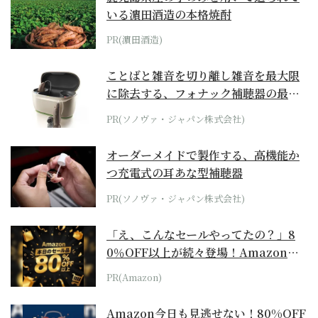
いる濵田酒造の本格焼酎
PR(濵田酒造)
ことばと雑音を切り離し雑音を最大限
に除去する、フォナック補聴器の最上
位モデル
PR(ソノヴァ・ジャパン株式会社)
オーダーメイドで製作する、高機能か
つ充電式の耳あな型補聴器
PR(ソノヴァ・ジャパン株式会社)
「え、こんなセールやってたの？」8
0％OFF以上が続々登場！Amazonの
本気が...
PR(Amazon)
Amazon今日も見逃せない！80%OFF