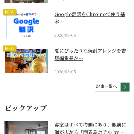
NEW
Google翻訳をChromeで使う基
本…
2026/08/06
NEW
夏にぴったりな焼酎アレンジを吉
尾編集長が…
2026/08/05
記事一覧へ
ピックアップ
客室はすべて海側にあり、眼前に
海が広がる『西表島ホテル by 星