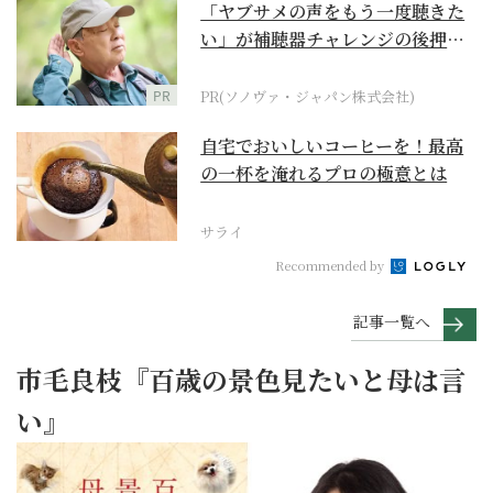
「ヤブサメの声をもう一度聴きた
い」が補聴器チャレンジの後押し
に
PR
PR(ソノヴァ・ジャパン株式会社)
自宅でおいしいコーヒーを！最高
の一杯を淹れるプロの極意とは
サライ
Recommended by
記事一覧へ
市毛良枝『百歳の景色見たいと母は言
い』