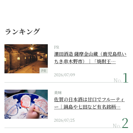
ランキング
PR
濵田酒造 薩摩金山蔵（鹿児島県い
ちき串木野市）｜「焼酎王…
PR
2026/07/09
No.
美味
佐賀の日本酒は甘口でフルーティ
ー｜鍋島や七田など有名銘柄…
2026/07/25
No.