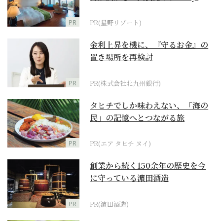
野リゾート』
PR
PR(星野リゾート)
金利上昇を機に、『守るお金』の
置き場所を再検討
PR
PR(株式会社北九州銀行)
タヒチでしか味わえない、「海の
民」の記憶へとつながる旅
PR
PR(エア タヒチ ヌイ)
創業から続く150余年の歴史を今
に守っている濵田酒造
PR
PR(濵田酒造)