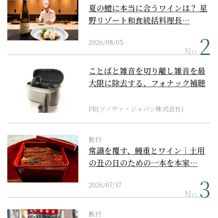
夏の鱧に本当に合うワインは？ 星
野リゾート和食統括料理長…
2026/08/05
No.
ことばと雑音を切り離し雑音を最
大限に除去する、フォナック補聴
器の最上位モデル
PR(ソノヴァ・ジャパン株式会社)
旅行
常識を覆す、鰻重とワイン｜土用
の丑の日のための一本を本家…
2026/07/17
No.
旅行