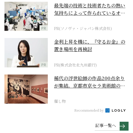
最先端の技術と技術者たちの熱い
気持ちによって作られているオー
ダーメイド補聴器
PR
PR(ソノヴァ・ジャパン株式会社)
金利上昇を機に、『守るお金』の
置き場所を再検討
PR
PR(株式会社北九州銀行)
稀代の浮世絵師の作品200点余り
が集結。京都市京セラ美術館の
「浮世絵スーパークリ...
催し物
Recommended by
記事一覧へ