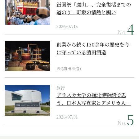
祇園祭「鷹山」、完全復活までの
道のり｜町衆の情熱と願い
2026/07/18
No.
創業から続く150余年の歴史を今
に守っている濵田酒造
PR(濵田酒造)
旅行
アラスカ大学の極北博物館で思
う、日本人写真家とアメリカ人…
2026/07/31
No.