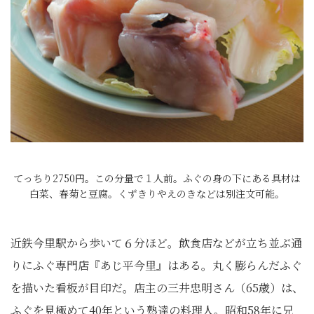
てっちり2750円。この分量で１人前。ふぐの身の下にある具材は
白菜、春菊と豆腐。くずきりやえのきなどは別注文可能。
近鉄今里駅から歩いて６分ほど。飲食店などが立ち並ぶ通
りにふぐ専門店『あじ平今里』はある。丸く膨らんだふぐ
を描いた看板が目印だ。店主の三井忠明さん（65歳）は、
ふぐを見極めて40年という熟達の料理人。昭和58年に兄