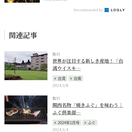
Recommended by
関連記事
旅行
世界が注目する新しき産地！「台
湾ウイスキ…
台湾
台南
2024/1/8
旅行
関西名物「焼きふぐ」を味わう｜
ふぐ倶楽部…
2024年1月号
ふぐ
2024/1/4