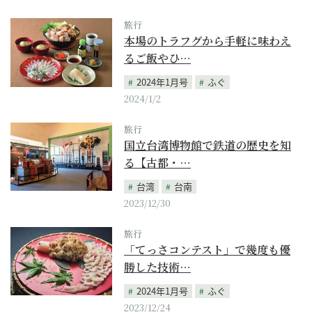
旅行
本場のトラフグから手軽に味わえ
るご飯やひ…
2024年1月号
ふぐ
2024/1/2
旅行
国立台湾博物館で鉄道の歴史を知
る【古都・…
台湾
台南
2023/12/30
旅行
「てっさコンテスト」で幾度も優
勝した技術…
2024年1月号
ふぐ
2023/12/24