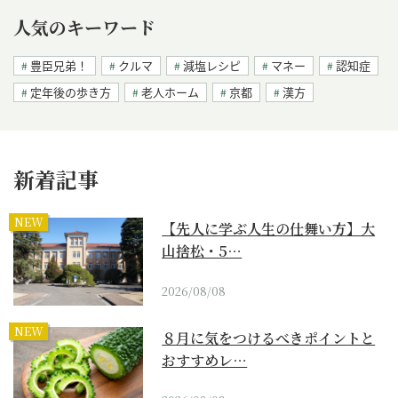
人気のキーワード
豊臣兄弟！
クルマ
減塩レシピ
マネー
認知症
定年後の歩き方
老人ホーム
京都
漢方
新着記事
NEW
【先人に学ぶ人生の仕舞い方】大
山捨松・5…
2026/08/08
NEW
８月に気をつけるべきポイントと
おすすめレ…