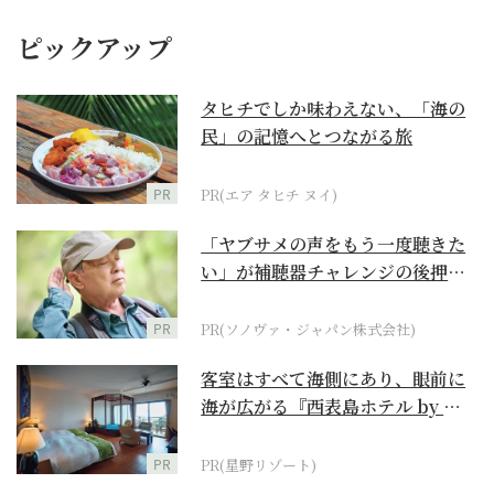
ピックアップ
タヒチでしか味わえない、「海の
民」の記憶へとつながる旅
PR
PR(エア タヒチ ヌイ)
「ヤブサメの声をもう一度聴きた
い」が補聴器チャレンジの後押し
に
PR
PR(ソノヴァ・ジャパン株式会社)
客室はすべて海側にあり、眼前に
海が広がる『西表島ホテル by 星
野リゾート』
PR
PR(星野リゾート)