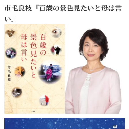
市毛良枝『百歳の景色見たいと母は言
い』