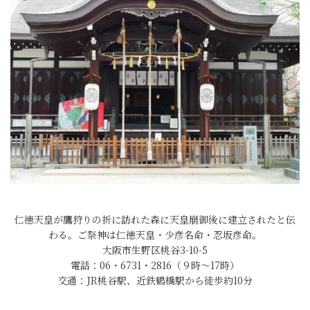
仁徳天皇が鷹狩りの折に訪れた森に天皇崩御後に建立されたと伝
わる。ご祭神は仁徳天皇・少彦名命・忍坂彦命。
大阪市生野区桃谷3-10-5
電話：06・6731・2816（９時～17時）
交通：JR桃谷駅、近鉄鶴橋駅から徒歩約10分