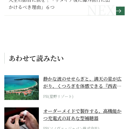
かけるべき理由」６つ
あわせて読みたい
静かな波のせせらぎと、満天の星が広
がり、くつろぎを体感できる『西表島
ホテル by...
PR(星野リゾート)
オーダーメイドで製作する、高機能か
つ充電式の耳あな型補聴器
PR(ソノヴァ・ジャパン株式会社)