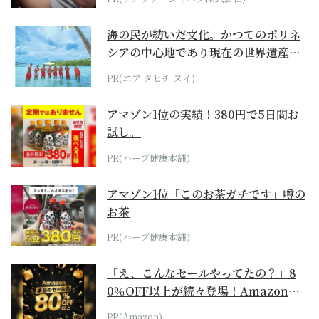
海の民が紡いだ文化。かつてのポリネ
シアの中心地であり現在の世界遺産か
らみえてくる...
PR(エア タヒチ ヌイ)
アマゾン1位の実績！380円で5日間お
試し。
PR(ハーブ健康本舗)
アマゾン1位「このお茶ガチです」噂の
お茶
PR(ハーブ健康本舗)
「え、こんなセールやってたの？」8
0％OFF以上が続々登場！Amazonの
本気が...
PR(Amazon)