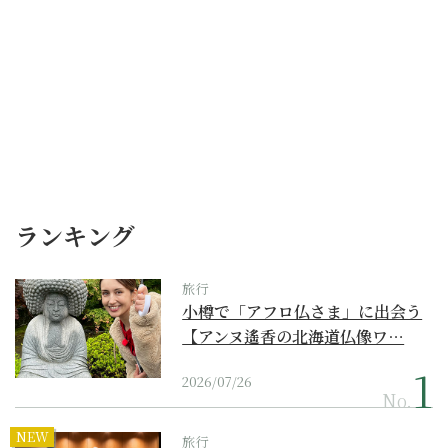
ランキング
旅行
小樽で「アフロ仏さま」に出会う
【アンヌ遙香の北海道仏像ワ…
2026/07/26
No.
NEW
旅行