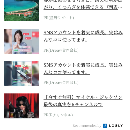
がり、くつろぎを体感できる『西表島
ホテル by...
PR(星野リゾート)
SNSアカウントを着実に成長。実はみ
んなココ使ってます。
PR(Dreaw合同会社)
SNSアカウントを着実に成長。実はみ
んなココ使ってます。
PR(Dreaw合同会社)
【今すぐ無料】マイケル・ジャクソン
最後の真実をRチャンネルで
PR(Rチャンネル)
Recommended by