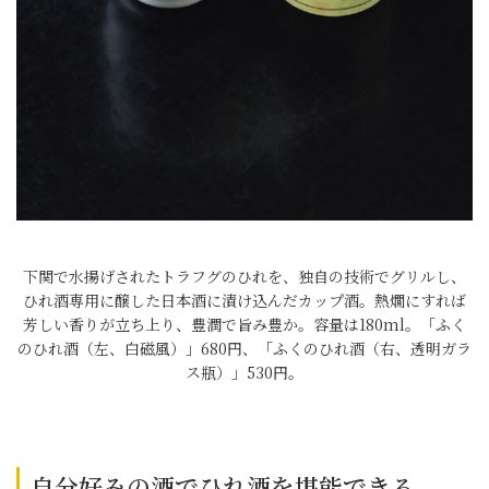
下関で水揚げされたトラフグのひれを、独自の技術でグリルし、
ひれ酒専用に醸した日本酒に漬け込んだカップ酒。熱燗にすれば
芳しい香りが立ち上り、豊潤で旨み豊か。容量は180ml。「ふく
のひれ酒（左、白磁風）」680円、「ふくのひれ酒（右、透明ガラ
ス瓶）」530円。
自分好みの酒でひれ酒を堪能できる