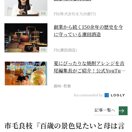
PR
PR(株式会社北九州銀行)
創業から続く150余年の歴史を今
に守っている濵田酒造
PR
PR(濵田酒造)
夏にぴったりな焼酎アレンジを吉
尾編集長がご紹介！公式YouTube
【まったりサラ...
趣味･教養
Recommended by
記事一覧へ
市毛良枝『百歳の景色見たいと母は言