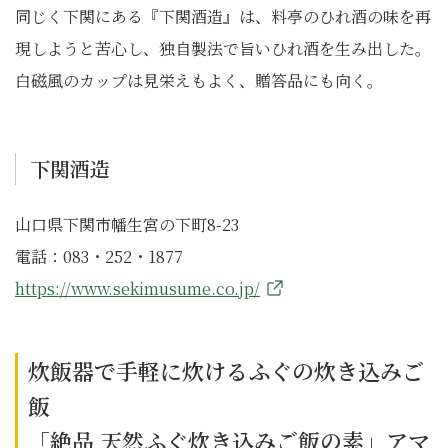
同じく下関にある『下関酒造』は、料亭のひれ酒の味を再
現しようと苦心し、独自製法で旨いひれ酒を生み出した。
白磁風のカップは見栄えもよく、贈答品にも向く。
下関酒造
山口県下関市幡生宮の下町8-23
電話：083・252・1877
https://www.sekimusume.co.jp/
炊飯器で手軽に炊けるふぐの炊き込みご
飯
「絶品 天然ふぐ炊き込みご飯の素」アマ