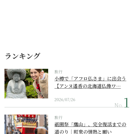
ランキング
旅行
小樽で「アフロ仏さま」に出会う
【アンヌ遙香の北海道仏像ワ…
2026/07/26
No.
旅行
祇園祭「鷹山」、完全復活までの
道のり｜町衆の情熱と願い