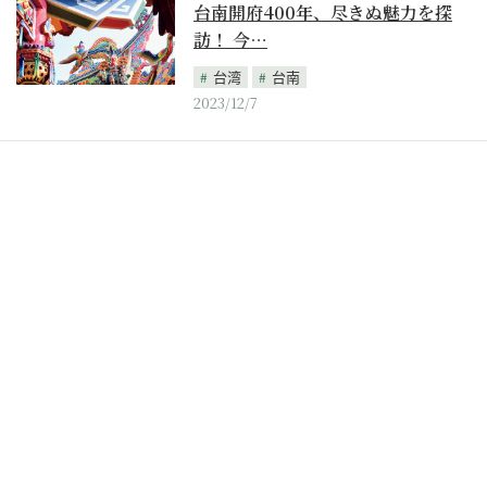
台南開府400年、尽きぬ魅力を探
訪！ 今…
台湾
台南
2023/12/7