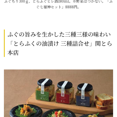
ふぐちり300ｇ、とらふぐヒレ酒180ml。※野菜はつかない。「ふ
ぐ七福神セット」8888円。
ふぐの旨みを生かした三種三様の味わい
「とらふくの油漬け 三種詰合せ」関とら
本店