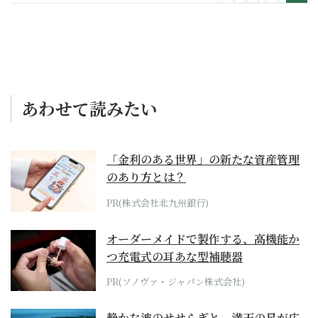
あわせて読みたい
「金利のある世界」の新たな資産管理
のあり方とは？
PR(株式会社北九州銀行)
オーダーメイドで製作する、高機能か
つ充電式の耳あな型補聴器
PR(ソノヴァ・ジャパン株式会社)
静かな波のせせらぎと、満天の星が広