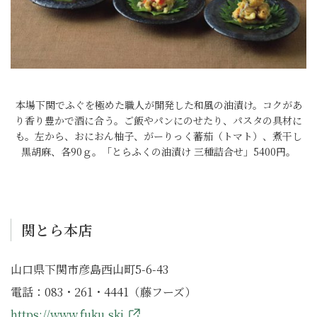
本場下関でふぐを極めた職人が開発した和風の油漬け。コクがあ
り香り豊かで酒に合う。ご飯やパンにのせたり、パスタの具材に
も。左から、おにおん柚子、がーりっく蕃茄（トマト）、煮干し
黒胡麻、各90ｇ。「とらふくの油漬け 三種詰合せ」5400円。
関とら本店
山口県下関市彦島西山町5-6-43
電話：083・261・4441（藤フーズ）
https://www.fuku.ski