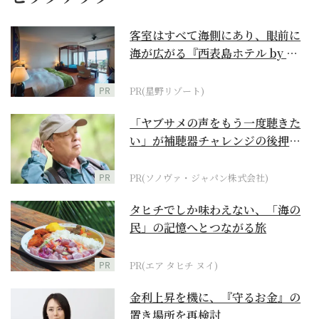
客室はすべて海側にあり、眼前に
海が広がる『西表島ホテル by 星
野リゾート』
PR
PR(星野リゾート)
「ヤブサメの声をもう一度聴きた
い」が補聴器チャレンジの後押し
に
PR
PR(ソノヴァ・ジャパン株式会社)
タヒチでしか味わえない、「海の
民」の記憶へとつながる旅
PR
PR(エア タヒチ ヌイ)
金利上昇を機に、『守るお金』の
置き場所を再検討