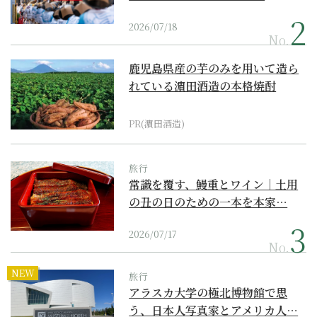
2026/07/18
No.
鹿児島県産の芋のみを用いて造ら
れている濵田酒造の本格焼酎
PR(濵田酒造)
旅行
常識を覆す、鰻重とワイン｜土用
の丑の日のための一本を本家…
2026/07/17
No.
NEW
旅行
アラスカ大学の極北博物館で思
う、日本人写真家とアメリカ人…