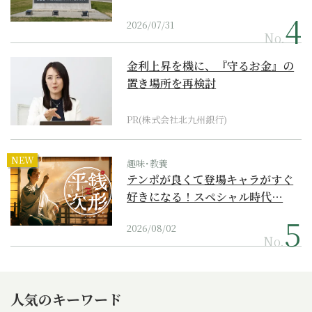
2026/07/31
No.
金利上昇を機に、『守るお金』の
置き場所を再検討
PR(株式会社北九州銀行)
NEW
趣味･教養
テンポが良くて登場キャラがすぐ
好きになる！スペシャル時代…
2026/08/02
No.
人気のキーワード