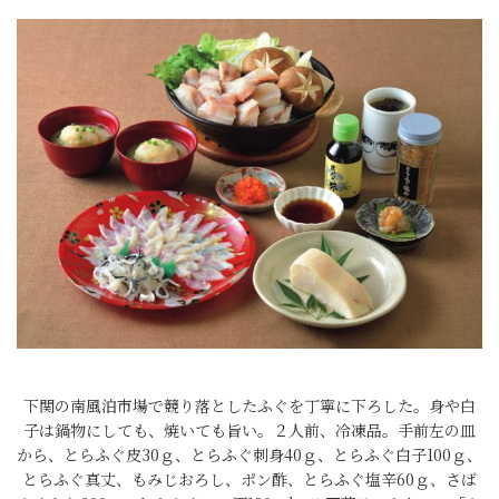
下関の南風泊市場で競り落としたふぐを丁寧に下ろした。身や白
子は鍋物にしても、焼いても旨い。２人前、冷凍品。手前左の皿
から、とらふぐ皮30ｇ、とらふぐ刺身40ｇ、とらふぐ白子100ｇ、
とらふぐ真丈、もみじおろし、ポン酢、とらふぐ塩辛60ｇ、さば