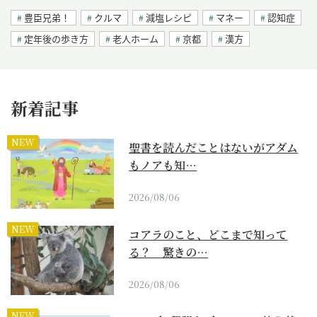
豊臣兄弟！
クルマ
減塩レシピ
マネー
認知症
定年後の歩き方
老人ホーム
京都
漢方
新着記事
NEW
聖書を読んだことはないがアダム
もノアも知…
2026/08/06
NEW
コアラのこと、どこまで知って
る？ 驚きの…
2026/08/06
NEW