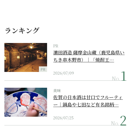
ランキング
PR
濵田酒造 薩摩金山蔵（鹿児島県い
ちき串木野市）｜「焼酎王…
PR
2026/07/09
No.
美味
佐賀の日本酒は甘口でフルーティ
ー｜鍋島や七田など有名銘柄…
2026/07/25
No.