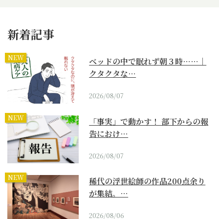
新着記事
NEW
ベッドの中で眠れず朝３時……｜
クタクタな…
2026/08/07
NEW
「事実」で動かす！ 部下からの報
告におけ…
2026/08/07
NEW
稀代の浮世絵師の作品200点余り
が集結。…
2026/08/06