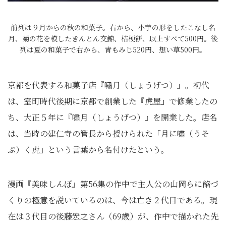
前列は９月からの秋の和菓子。右から、小芋の形をしたこなし名
月、菊の花を模したきんとん交錦、桔梗餅、以上すべて500円。後
列は夏の和菓子で右から、青もみじ520円、想い草500円。
京都を代表する和菓子店『嘯月（しょうげつ）』。初代
は、室町時代後期に京都で創業した『虎屋』で修業したの
ち、大正５年に『嘯月（しょうげつ）』を開業した。店名
は、当時の建仁寺の管長から授けられた「月に嘯（うそ
ぶ）く虎」という言葉から名付けたという。
漫画『美味しんぼ』第56集の作中で主人公の山岡らに餡づ
くりの極意を説いているのは、今は亡き２代目である。現
在は３代目の後藤宏之さん（69歳）が、作中で描かれた先