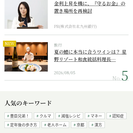
金利上昇を機に、『守るお金』の
置き場所を再検討
PR(株式会社北九州銀行)
NEW
旅行
夏の鱧に本当に合うワインは？ 星
野リゾート和食統括料理長…
2026/08/05
No.
人気のキーワード
豊臣兄弟！
クルマ
減塩レシピ
マネー
認知症
定年後の歩き方
老人ホーム
京都
漢方