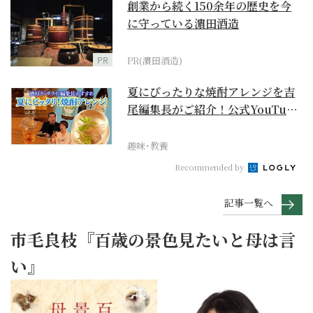
創業から続く150余年の歴史を今
に守っている濵田酒造
PR
PR(濵田酒造)
夏にぴったりな焼酎アレンジを吉
尾編集長がご紹介！公式YouTube
【まったりサラ...
趣味･教養
Recommended by
記事一覧へ
市毛良枝『百歳の景色見たいと母は言
い』