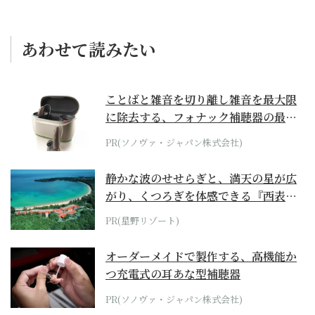
あわせて読みたい
ことばと雑音を切り離し雑音を最大限
に除去する、フォナック補聴器の最上
位モデル
PR(ソノヴァ・ジャパン株式会社)
静かな波のせせらぎと、満天の星が広
がり、くつろぎを体感できる『西表島
ホテル by...
PR(星野リゾート)
オーダーメイドで製作する、高機能か
つ充電式の耳あな型補聴器
PR(ソノヴァ・ジャパン株式会社)