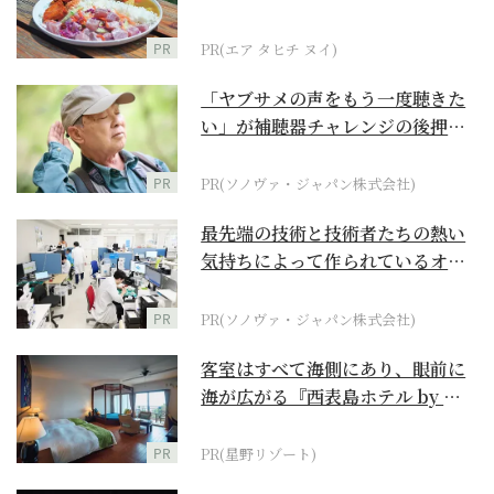
PR
PR(エア タヒチ ヌイ)
「ヤブサメの声をもう一度聴きた
い」が補聴器チャレンジの後押し
に
PR
PR(ソノヴァ・ジャパン株式会社)
最先端の技術と技術者たちの熱い
気持ちによって作られているオー
ダーメイド補聴器
PR
PR(ソノヴァ・ジャパン株式会社)
客室はすべて海側にあり、眼前に
海が広がる『西表島ホテル by 星
野リゾート』
PR
PR(星野リゾート)