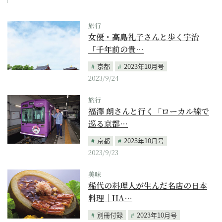
旅行
女優・高島礼子さんと歩く宇治
「千年前の貴…
京都
2023年10月号
2023/9/24
旅行
福澤 朗さんと行く「ローカル線で
巡る京都…
京都
2023年10月号
2023/9/23
美味
稀代の料理人が生んだ名店の日本
料理｜HA…
別冊付録
2023年10月号