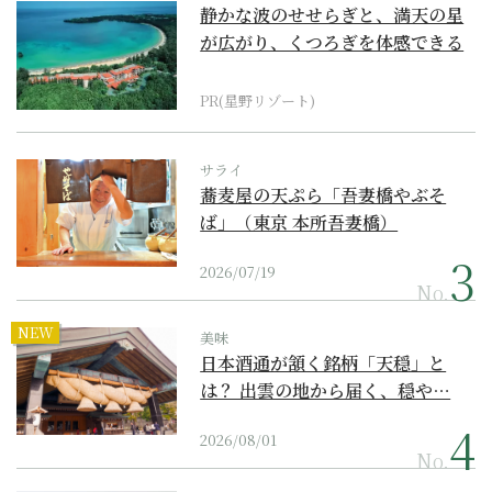
静かな波のせせらぎと、満天の星
が広がり、くつろぎを体感できる
『西表島ホテル by...
PR(星野リゾート)
サライ
蕎麦屋の天ぷら「吾妻橋やぶそ
ば」（東京 本所吾妻橋）
2026/07/19
No.
NEW
美味
日本酒通が頷く銘柄「天穏」と
は？ 出雲の地から届く、穏や…
2026/08/01
No.