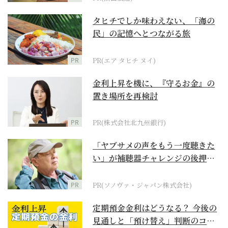
タヒチでしか味わえない、「海の
民」の記憶へとつながる旅
PR
PR(エア タヒチ ヌイ)
金利上昇を機に、『守るお金』の
置き場所を再検討
PR
PR(株式会社北九州銀行)
「ヤブサメの声をもう一度聴きた
い」が補聴器チャレンジの後押し
に
PR
PR(ソノヴァ・ジャパン株式会社)
定期預金金利はどうなる？ 今後の
見通しと「預け替え」判断のコツ