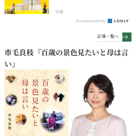
【お金の学校】
生活
Recommended by
記事一覧へ
市毛良枝『百歳の景色見たいと母は言
い』