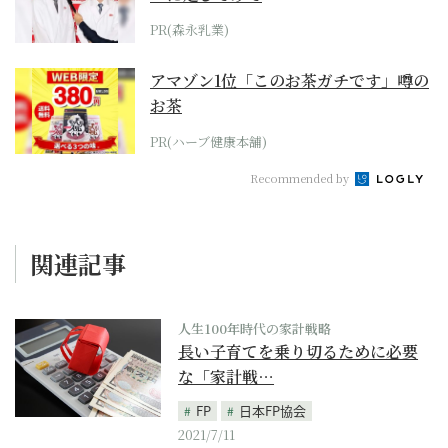
PR(森永乳業)
アマゾン1位「このお茶ガチです」噂の
お茶
PR(ハーブ健康本舗)
Recommended by
関連記事
人生100年時代の家計戦略
長い子育てを乗り切るために必要
な「家計戦…
FP
日本FP協会
2021/7/11