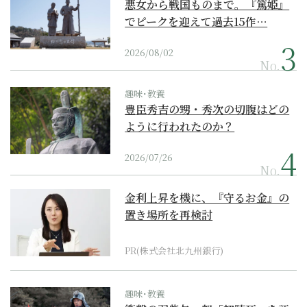
悪女から戦国ものまで。『篤姫』
でピークを迎えて過去15作…
2026/08/02
No.
趣味･教養
豊臣秀吉の甥・秀次の切腹はどの
ように行われたのか？
2026/07/26
No.
金利上昇を機に、『守るお金』の
置き場所を再検討
PR(株式会社北九州銀行)
趣味･教養