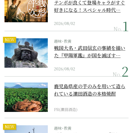
テンポが良くて登場キャラがすぐ
好きになる！スペシャル時代…
2026/08/02
No.
NEW
趣味･教養
戦国大名・武田信玄の事績を描い
た『甲陽軍鑑』が国を滅ぼす…
2026/08/02
No.
鹿児島県産の芋のみを用いて造ら
れている濵田酒造の本格焼酎
PR(濵田酒造)
NEW
趣味･教養