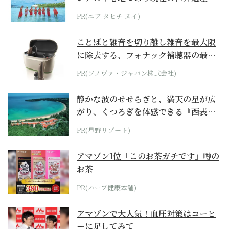
らみえてくる...
PR(エア タヒチ ヌイ)
ことばと雑音を切り離し雑音を最大限
に除去する、フォナック補聴器の最上
位モデル
PR(ソノヴァ・ジャパン株式会社)
静かな波のせせらぎと、満天の星が広
がり、くつろぎを体感できる『西表島
ホテル by...
PR(星野リゾート)
アマゾン1位「このお茶ガチです」噂の
お茶
PR(ハーブ健康本舗)
アマゾンで大人気！血圧対策はコーヒ
ーに足してみて