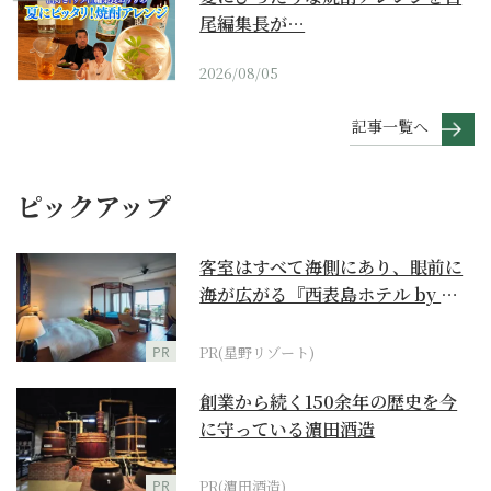
尾編集長が…
2026/08/05
記事一覧へ
ピックアップ
客室はすべて海側にあり、眼前に
海が広がる『西表島ホテル by 星
野リゾート』
PR
PR(星野リゾート)
創業から続く150余年の歴史を今
に守っている濵田酒造
PR
PR(濵田酒造)