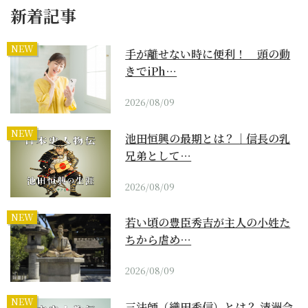
新着記事
NEW
手が離せない時に便利！ 頭の動
きでiPh…
2026/08/09
NEW
池田恒興の最期とは？｜信長の乳
兄弟として…
2026/08/09
NEW
若い頃の豊臣秀吉が主人の小姓た
ちから虐め…
2026/08/09
NEW
三法師（織田秀信）とは？ 清洲会