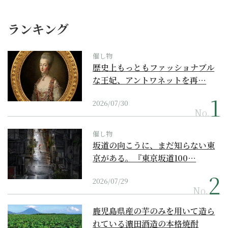
ランキング
催し物
歴史上もっともファッショナブル
な王妃、アントワネットを再…
2026/07/30
No.
催し物
坂道の向こうに、まだ知らない東
京がある。『東京坂道100…
2026/07/29
No.
鹿児島県産の芋のみを用いて造ら
れている濵田酒造の本格焼酎