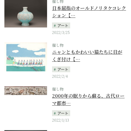
催し物
日本屈指のオールドノリタケコレク
ション【…
アート
2022/3/25
催し物
ニャンともかわいい猫たちに目が
くぎ付け【…
アート
2022/2/4
催し物
2000年の眠りから蘇る、古代ロー
マ都市…
アート
2022/1/13