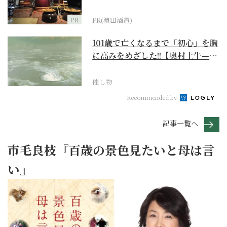
PR
PR(濵田酒造)
101歳で亡くなるまで「初心」を胸
に高みをめざした!!【奥村土牛—名
作でたどる1...
催し物
Recommended by
記事一覧へ
市毛良枝『百歳の景色見たいと母は言
い』