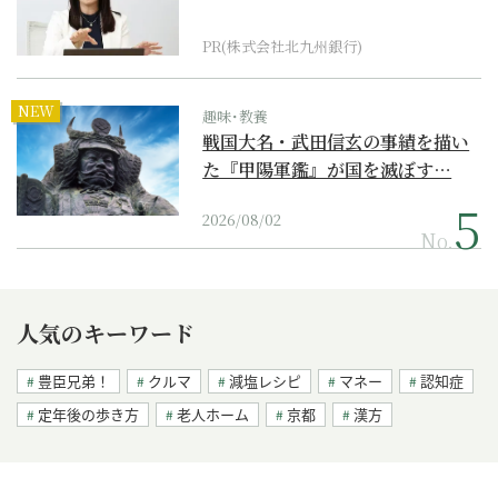
PR(株式会社北九州銀行)
NEW
趣味･教養
戦国大名・武田信玄の事績を描い
た『甲陽軍鑑』が国を滅ぼす…
2026/08/02
No.
人気のキーワード
豊臣兄弟！
クルマ
減塩レシピ
マネー
認知症
定年後の歩き方
老人ホーム
京都
漢方