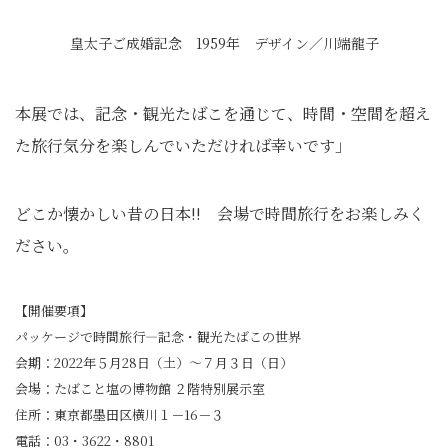
皇太子ご成婚記念 1959年 デザイン／川端龍子
本展では、記念・観光たばこを通じて、時間・空間を超え
た旅行気分を楽しんでいただければ幸いです」
どこか懐かしい昔の日本!! 会場で時間旅行をお楽しみく
ださい。
【開催要項】
パッケージで時間旅行―記念・観光たばこの世界
会期：2022年５月28日（土）～７月３日（日）
会場：たばこと塩の博物館 ２階特別展示室
住所：東京都墨田区横川１－16－３
電話：03・3622・8801