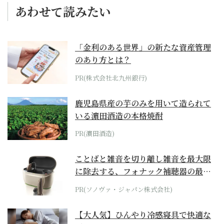
あわせて読みたい
「金利のある世界」の新たな資産管理
のあり方とは？
PR(株式会社北九州銀行)
鹿児島県産の芋のみを用いて造られて
いる濵田酒造の本格焼酎
PR(濵田酒造)
ことばと雑音を切り離し雑音を最大限
に除去する、フォナック補聴器の最上
位モデル
PR(ソノヴァ・ジャパン株式会社)
【大人気】ひんやり冷感寝具で快適な