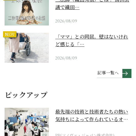
議で織田…
2026/08/09
NEW
「ママ」との同居。壁はないけれ
ど感じる「…
2026/08/09
記事一覧へ
ピックアップ
最先端の技術と技術者たちの熱い
気持ちによって作られているオー
ダーメイド補聴器
PR
PR(ソノヴァ・ジャパン株式会社)