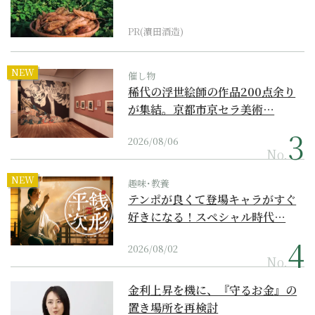
PR(濵田酒造)
NEW
催し物
稀代の浮世絵師の作品200点余り
が集結。京都市京セラ美術…
2026/08/06
No.
NEW
趣味･教養
テンポが良くて登場キャラがすぐ
好きになる！スペシャル時代…
2026/08/02
No.
金利上昇を機に、『守るお金』の
置き場所を再検討