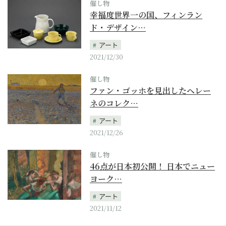
催し物
幸福度世界一の国、フィンラン
ド・デザイン…
アート
2021/12/30
催し物
ファン・ゴッホを見出したヘレー
ネのコレク…
アート
2021/12/26
催し物
46点が日本初公開！ 日本でニュー
ヨーク…
アート
2021/11/12