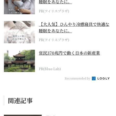
睡眠をあなたに。
PR(アイリスプラザ)
【大人気】ひんやり冷感寝具で快適な
睡眠をあなたに。
PR(アイリスプラザ)
官民370兆円で動く日本の新産業
PR(Blue Lab)
Recommended by
関連記事