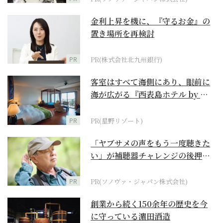
金利上昇を機に、『守るお金』の
置き場所を再検討
PR
PR(株式会社北九州銀行)
客室はすべて海側にあり、眼前に
海が広がる『西表島ホテル by 星
野リゾート』
PR
PR(星野リゾート)
「ヤブサメの声をもう一度聴きた
い」が補聴器チャレンジの後押し
に
PR
PR(ソノヴァ・ジャパン株式会社)
創業から続く150余年の歴史を今
に守っている濵田酒造