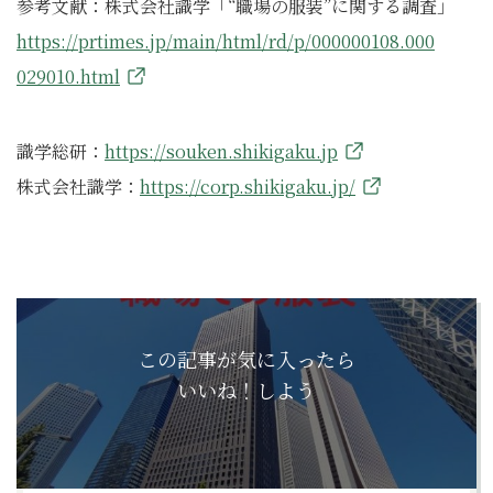
参考文献：株式会社識学「“職場の服装”に関する調査」
https://prtimes.jp/main/html/rd/p/000000108.000
029010.html
識学総研：
https://souken.shikigaku.jp
株式会社識学：
https://corp.shikigaku.jp/
この記事が気に入ったら
いいね！しよう