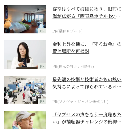
客室はすべて海側にあり、眼前に
海が広がる『西表島ホテル by 星
野リゾート』
PR
PR(星野リゾート)
金利上昇を機に、『守るお金』の
置き場所を再検討
PR
PR(株式会社北九州銀行)
最先端の技術と技術者たちの熱い
気持ちによって作られているオー
ダーメイド補聴器
PR
PR(ソノヴァ・ジャパン株式会社)
「ヤブサメの声をもう一度聴きた
い」が補聴器チャレンジの後押し
に