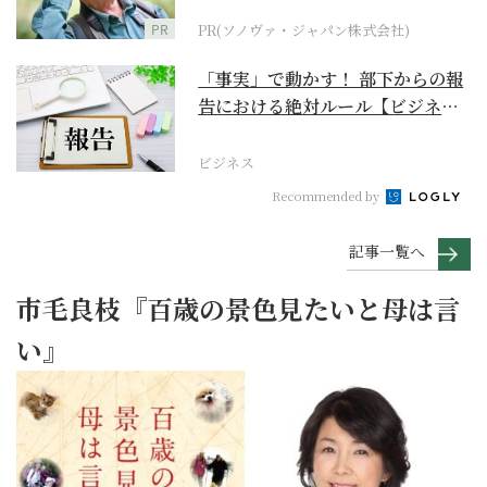
PR
PR(ソノヴァ・ジャパン株式会社)
「事実」で動かす！ 部下からの報
告における絶対ルール【ビジネス
最前線】
ビジネス
Recommended by
記事一覧へ
市毛良枝『百歳の景色見たいと母は言
い』