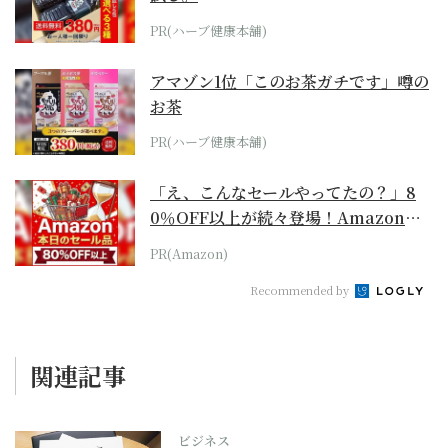
PR(ハーブ健康本舗)
アマゾン1位「このお茶ガチです」噂の
お茶
PR(ハーブ健康本舗)
「え、こんなセールやってたの？」8
0％OFF以上が続々登場！Amazonの
本気が...
PR(Amazon)
Recommended by
関連記事
ビジネス