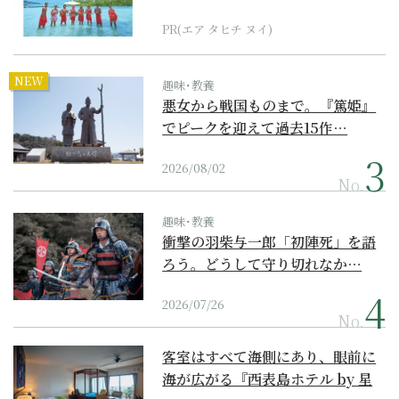
界遺産からみえてくる...
PR(エア タヒチ ヌイ)
NEW
趣味･教養
悪女から戦国ものまで。『篤姫』
でピークを迎えて過去15作…
2026/08/02
No.
趣味･教養
衝撃の羽柴与一郎「初陣死」を語
ろう。どうして守り切れなか…
2026/07/26
No.
客室はすべて海側にあり、眼前に
海が広がる『西表島ホテル by 星