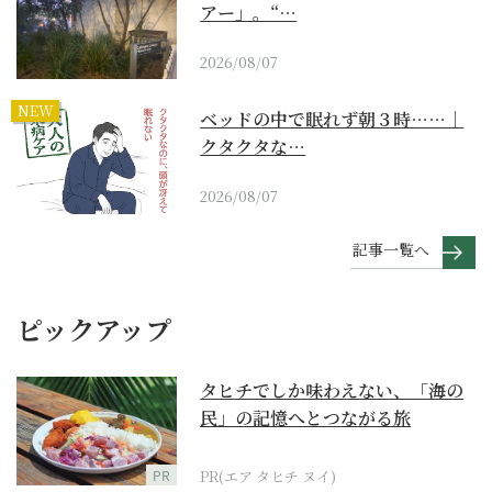
アー」。“…
2026/08/07
NEW
ベッドの中で眠れず朝３時……｜
クタクタな…
2026/08/07
記事一覧へ
ピックアップ
タヒチでしか味わえない、「海の
民」の記憶へとつながる旅
PR
PR(エア タヒチ ヌイ)