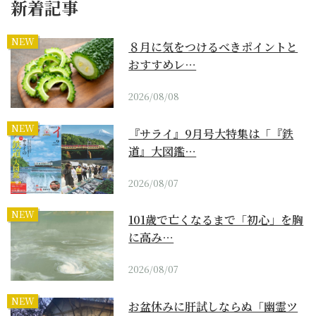
新着記事
NEW
８月に気をつけるべきポイントと
おすすめレ…
2026/08/08
NEW
『サライ』9月号大特集は「『鉄
道』大図鑑…
2026/08/07
NEW
101歳で亡くなるまで「初心」を胸
に高み…
2026/08/07
NEW
お盆休みに肝試しならぬ「幽霊ツ