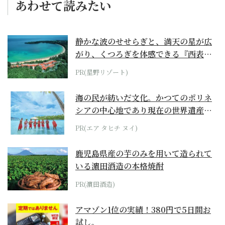
あわせて読みたい
静かな波のせせらぎと、満天の星が広
がり、くつろぎを体感できる『西表島
ホテル by...
PR(星野リゾート)
海の民が紡いだ文化。かつてのポリネ
シアの中心地であり現在の世界遺産か
らみえてくる...
PR(エア タヒチ ヌイ)
鹿児島県産の芋のみを用いて造られて
いる濵田酒造の本格焼酎
PR(濵田酒造)
アマゾン1位の実績！380円で5日間お
試し。