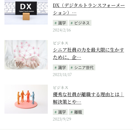
DX（デジタルトランスフォーメー
ション）…
識学
ビジネス
2024/2/16
ビジネス
シニア社員の力を最大限に生かす
ために、企…
識学
シニア世代
2023/11/17
ビジネス
優秀な社員が離職する理由とは｜
解決策とや…
識学
離職
2023/9/29