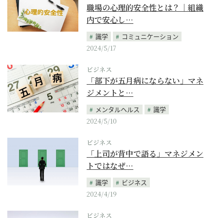
職場の心理的安全性とは？｜組織
内で安心し…
識学
コミュニケーション
2024/5/17
ビジネス
「部下が五月病にならない」マネ
ジメントと…
メンタルヘルス
識学
2024/5/10
ビジネス
「上司が背中で語る」マネジメン
トではなぜ…
識学
ビジネス
2024/4/19
ビジネス