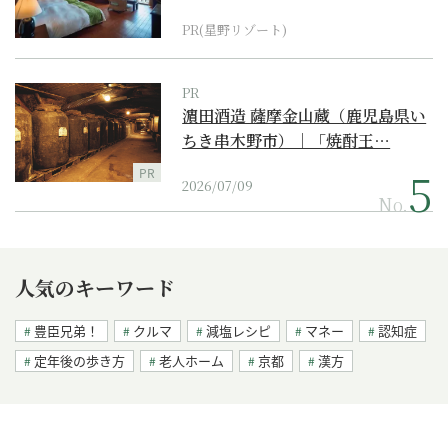
野リゾート』
PR(星野リゾート)
PR
濵田酒造 薩摩金山蔵（鹿児島県い
ちき串木野市）｜「焼酎王…
PR
2026/07/09
No.
人気のキーワード
豊臣兄弟！
クルマ
減塩レシピ
マネー
認知症
定年後の歩き方
老人ホーム
京都
漢方