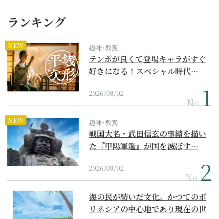
ランキング
NEW
趣味･教養
テンポが良くて登場キャラがすぐ
好きになる！スペシャル時代…
2026/08/02
No.
NEW
趣味･教養
戦国大名・武田信玄の事績を描い
た『甲陽軍鑑』が国を滅ぼす…
2026/08/02
No.
海の民が紡いだ文化。かつてのポ
リネシアの中心地であり現在の世