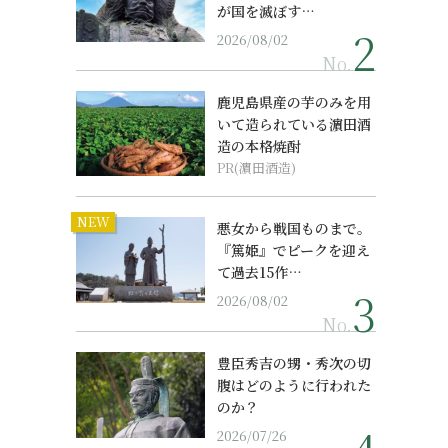
が国を滅ぼす…
2026/08/02
No.
鹿児島県産の芋のみを用
いて造られている濵田酒
造の本格焼酎
PR(濵田酒造)
NEW
悪女から戦国ものまで。
『篤姫』でピークを迎え
て過去15作…
2026/08/02
No.
豊臣秀吉の甥・秀次の切
腹はどのように行われた
のか？
2026/07/26