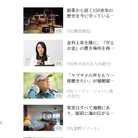
創業から続く150余年の
歴史を今に守っている濵
田酒造
PR
PR(濵田酒造)
金利上昇を機に、『守る
お金』の置き場所を再検
討
PR
PR(株式会社北九州銀行)
「ヤブサメの声をもう一
度聴きたい」が補聴器チ
ャレンジの後押しに
PR(ソノヴァ・ジャパン株
PR
式会社)
客室はすべて海側にあ
り、眼前に海が広がる
『西表島ホテル by 星野
べ
リゾート』
PR
PR(星野リゾート)