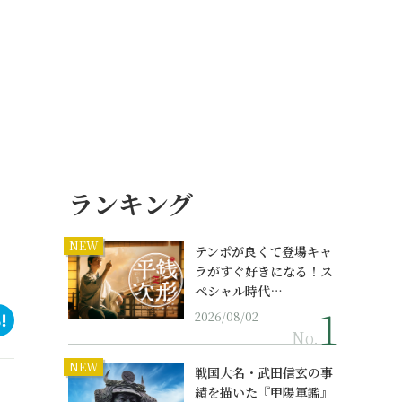
ランキング
NEW
テンポが良くて登場キャ
ラがすぐ好きになる！ス
ペシャル時代…
2026/08/02
No.
NEW
戦国大名・武田信玄の事
績を描いた『甲陽軍鑑』