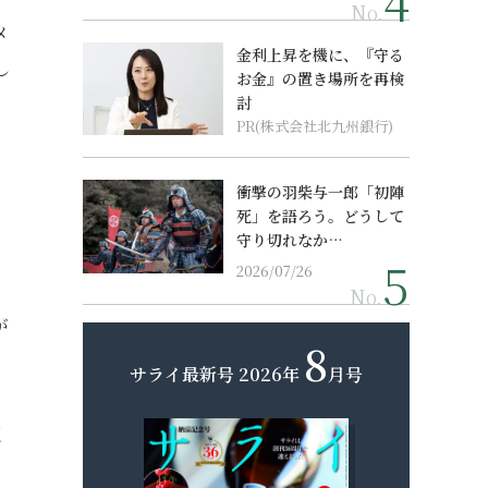
No.
メ
金利上昇を機に、『守る
し
お金』の置き場所を再検
討
PR(株式会社北九州銀行)
衝撃の羽柴与一郎「初陣
死」を語ろう。どうして
守り切れなか…
2026/07/26
No.
が
8
サライ最新号
2026年
月号
く