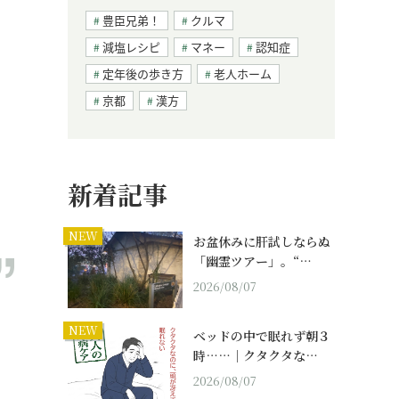
豊臣兄弟！
クルマ
減塩レシピ
マネー
認知症
定年後の歩き方
老人ホーム
京都
漢方
新着記事
NEW
お盆休みに肝試しならぬ
「幽霊ツアー」。“…
2026/08/07
NEW
ベッドの中で眠れず朝３
時……｜クタクタな…
2026/08/07