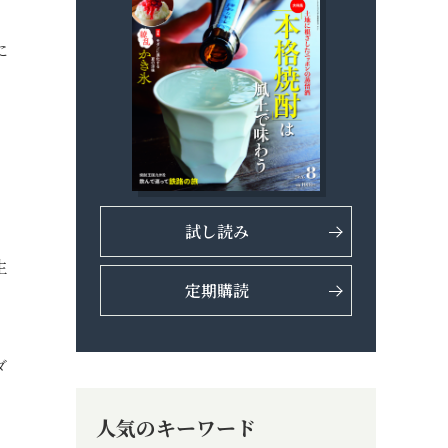
に
試し読み
生
定期購読
ダ
人気のキーワード