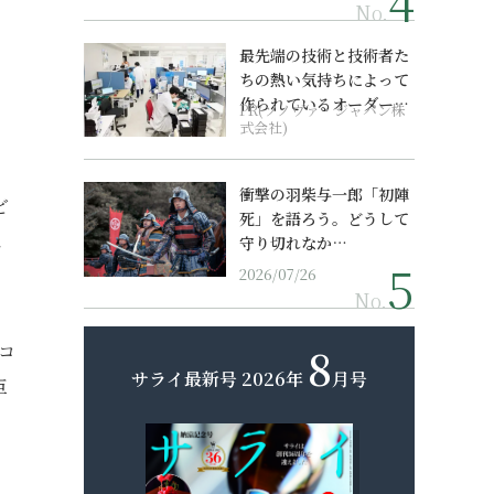
No.
最先端の技術と技術者た
ちの熱い気持ちによって
作られているオーダーメ
PR(ソノヴァ・ジャパン株
イド補聴器
式会社)
衝撃の羽柴与一郎「初陣
ど
死」を語ろう。どうして
は
守り切れなか…
2026/07/26
No.
8
コ
サライ最新号
2026年
月号
巨