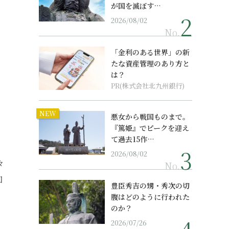
が国を滅ぼす…
2026/08/02
No.
「金利のある世界」の新
たな資産管理のあり方と
は？
PR(株式会社北九州銀行)
NEW
悪女から戦国ものまで。
『篤姫』でピークを迎え
て過去15作…
2026/08/02
々
No.
知
豊臣秀吉の甥・秀次の切
腹はどのように行われた
のか？
2026/07/26