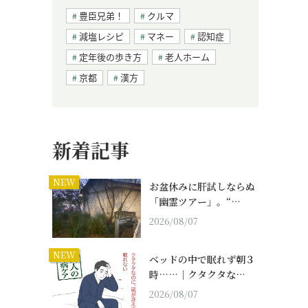
豊臣兄弟！
クルマ
減塩レシピ
マネー
認知症
定年後の歩き方
老人ホーム
京都
漢方
新着記事
NEW
お盆休みに肝試しならぬ
「幽霊ツアー」。“…
2026/08/07
NEW
ベッドの中で眠れず朝３
時……｜クタクタな…
2026/08/07