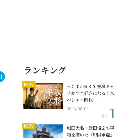
ランキング
NEW
テンポが良くて登場キャ
ラがすぐ好きになる！ス
ペシャル時代…
2026/08/02
No.
NEW
戦国大名・武田信玄の事
績を描いた『甲陽軍鑑』