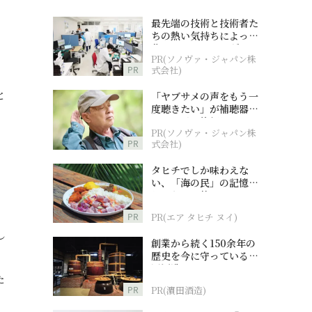
、
最先端の技術と技術者た
ちの熱い気持ちによって
作られているオーダーメ
PR(ソノヴァ・ジャパン株
イド補聴器
PR
式会社)
。
と
「ヤブサメの声をもう一
度聴きたい」が補聴器チ
ャレンジの後押しに
PR(ソノヴァ・ジャパン株
PR
式会社)
タヒチでしか味わえな
い、「海の民」の記憶へ
とつながる旅
PR
PR(エア タヒチ ヌイ)
し
創業から続く150余年の
歴史を今に守っている濵
田酒造
た
PR
PR(濵田酒造)