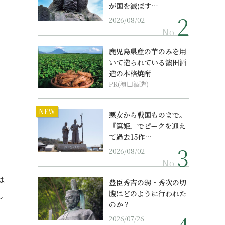
が国を滅ぼす…
2026/08/02
No.
鹿児島県産の芋のみを用
いて造られている濵田酒
造の本格焼酎
PR(濵田酒造)
NEW
悪女から戦国ものまで。
『篤姫』でピークを迎え
て過去15作…
2026/08/02
No.
は
豊臣秀吉の甥・秀次の切
腹はどのように行われた
し
のか？
2026/07/26