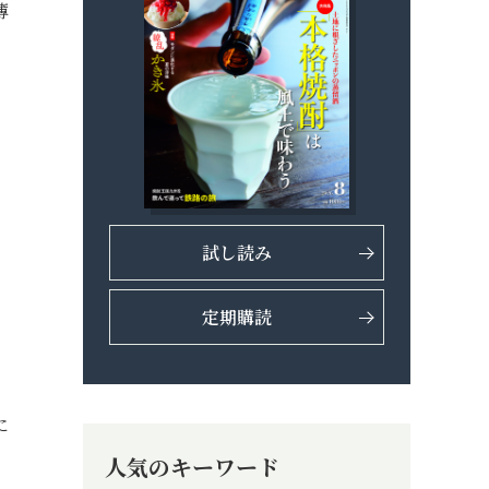
薄
試し読み
、
定期購読
に
人気のキーワード