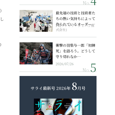
No.
）
最先端の技術と技術者た
し
ちの熱い気持ちによって
作られているオーダーメ
PR(ソノヴァ・ジャパン株
イド補聴器
式会社)
り
衝撃の羽柴与一郎「初陣
死」を語ろう。どうして
守り切れなか…
2026/07/26
No.
8
サライ最新号
2026年
月号