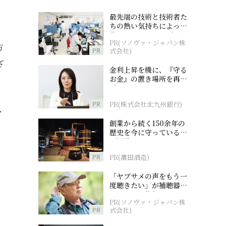
最先端の技術と技術者た
ちの熱い気持ちによって
作られているオーダーメ
PR(ソノヴァ・ジャパン株
イド補聴器
方
PR
式会社)
ざ
金利上昇を機に、『守る
お金』の置き場所を再検
討
PR
PR(株式会社北九州銀行)
・
創業から続く150余年の
歴史を今に守っている濵
田酒造
PR
PR(濵田酒造)
「ヤブサメの声をもう一
度聴きたい」が補聴器チ
ャレンジの後押しに
PR(ソノヴァ・ジャパン株
PR
式会社)