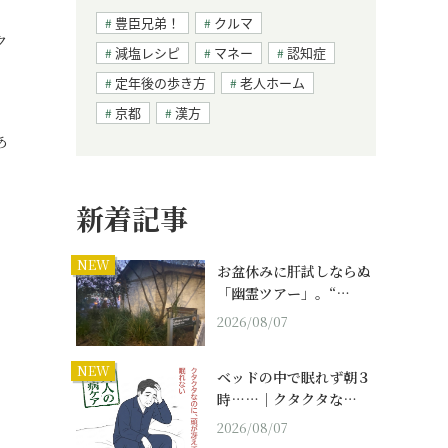
豊臣兄弟！
クルマ
ク
減塩レシピ
マネー
認知症
定年後の歩き方
老人ホーム
京都
漢方
あ
新着記事
NEW
お盆休みに肝試しならぬ
「幽霊ツアー」。“…
2026/08/07
NEW
ベッドの中で眠れず朝３
時……｜クタクタな…
2026/08/07