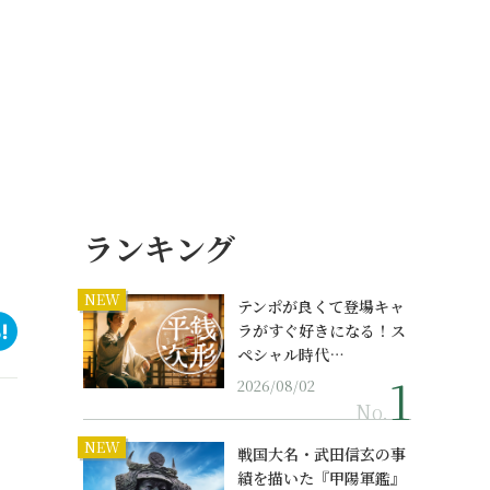
ランキング
NEW
テンポが良くて登場キャ
ラがすぐ好きになる！ス
ペシャル時代…
2026/08/02
No.
NEW
戦国大名・武田信玄の事
績を描いた『甲陽軍鑑』