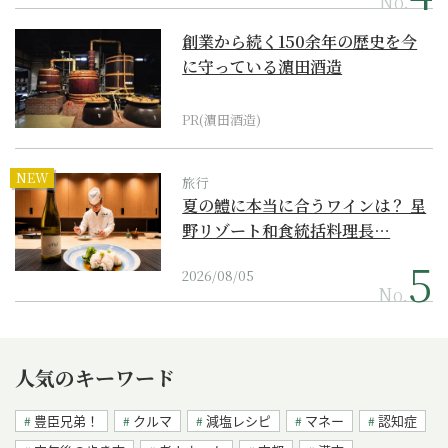
No.
創業から続く150余年の歴史を今
に守っている濵田酒造
PR(濵田酒造)
NEW
旅行
夏の鱧に本当に合うワインは？ 星
野リゾート和食統括料理長…
2026/08/05
No.
人気のキーワード
豊臣兄弟！
クルマ
減塩レシピ
マネー
認知症