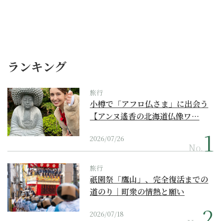
ランキング
旅行
小樽で「アフロ仏さま」に出会う
【アンヌ遙香の北海道仏像ワ…
2026/07/26
No.
旅行
祇園祭「鷹山」、完全復活までの
道のり｜町衆の情熱と願い
2026/07/18