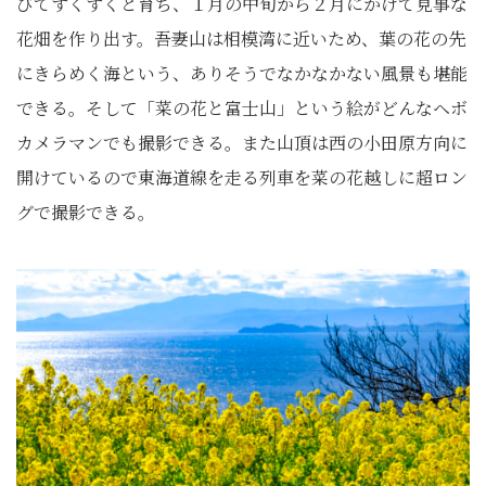
びてすくすくと育ち、１月の中旬から２月にかけて見事な
花畑を作り出す。吾妻山は相模湾に近いため、葉の花の先
にきらめく海という、ありそうでなかなかない風景も堪能
できる。そして「菜の花と富士山」という絵がどんなヘボ
カメラマンでも撮影できる。また山頂は西の小田原方向に
開けているので東海道線を走る列車を菜の花越しに超ロン
グで撮影できる。