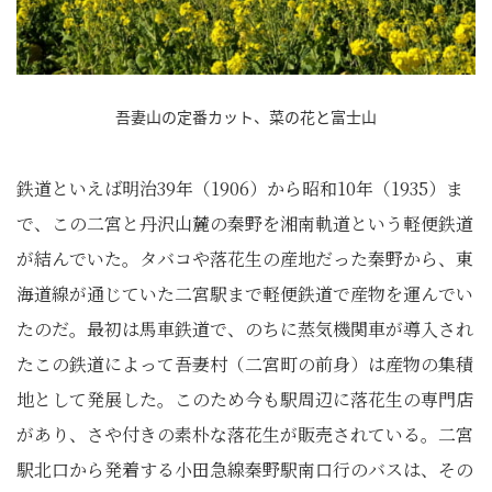
吾妻山の定番カット、菜の花と富士山
鉄道といえば明治39年（1906）から昭和10年（1935）ま
で、この二宮と丹沢山麓の秦野を湘南軌道という軽便鉄道
が結んでいた。タバコや落花生の産地だった秦野から、東
海道線が通じていた二宮駅まで軽便鉄道で産物を運んでい
たのだ。最初は馬車鉄道で、のちに蒸気機関車が導入され
たこの鉄道によって吾妻村（二宮町の前身）は産物の集積
地として発展した。このため今も駅周辺に落花生の専門店
があり、さや付きの素朴な落花生が販売されている。二宮
駅北口から発着する小田急線秦野駅南口行のバスは、その