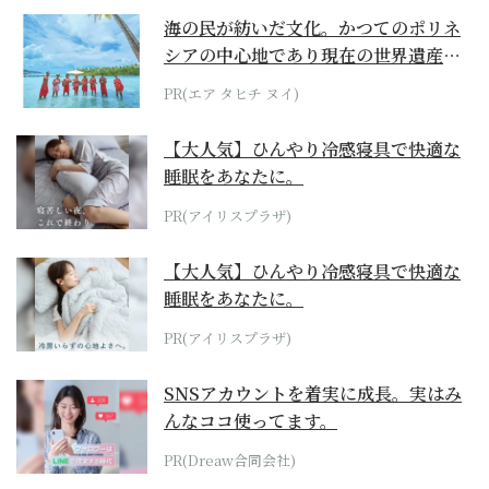
海の民が紡いだ文化。かつてのポリネ
シアの中心地であり現在の世界遺産か
らみえてくる...
PR(エア タヒチ ヌイ)
【大人気】ひんやり冷感寝具で快適な
睡眠をあなたに。
PR(アイリスプラザ)
【大人気】ひんやり冷感寝具で快適な
睡眠をあなたに。
PR(アイリスプラザ)
SNSアカウントを着実に成長。実はみ
んなココ使ってます。
PR(Dreaw合同会社)