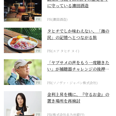
に守っている濵田酒造
PR
PR(濵田酒造)
タヒチでしか味わえない、「海の
民」の記憶へとつながる旅
PR
PR(エア タヒチ ヌイ)
「ヤブサメの声をもう一度聴きた
い」が補聴器チャレンジの後押し
に
PR
PR(ソノヴァ・ジャパン株式会社)
金利上昇を機に、『守るお金』の
置き場所を再検討
PR
PR(株式会社北九州銀行)