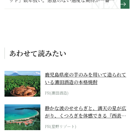
ット」数年扱い。悪意のない過度な期待が一番辛
い～その１～
あわせて読みたい
鹿児島県産の芋のみを用いて造られて
いる濵田酒造の本格焼酎
PR(濵田酒造)
静かな波のせせらぎと、満天の星が広
がり、くつろぎを体感できる『西表島
ホテル by...
PR(星野リゾート)