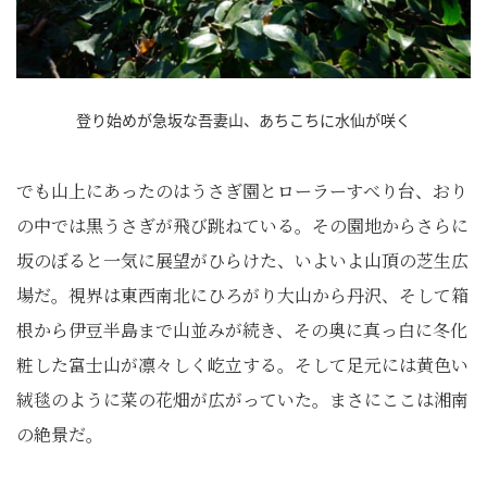
登り始めが急坂な吾妻山、あちこちに水仙が咲く
でも山上にあったのはうさぎ園とローラーすべり台、おり
の中では黒うさぎが飛び跳ねている。その園地からさらに
坂のぼると一気に展望がひらけた、いよいよ山頂の芝生広
場だ。視界は東西南北にひろがり大山から丹沢、そして箱
根から伊豆半島まで山並みが続き、その奥に真っ白に冬化
粧した富士山が凛々しく屹立する。そして足元には黄色い
絨毯のように菜の花畑が広がっていた。まさにここは湘南
の絶景だ。