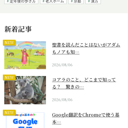
定年後の歩き方
老人ホーム
京都
漢方
新着記事
NEW
聖書を読んだことはないがアダム
もノアも知…
2026/08/06
NEW
コアラのこと、どこまで知って
る？ 驚きの…
2026/08/06
NEW
Google翻訳をChromeで使う基
本…