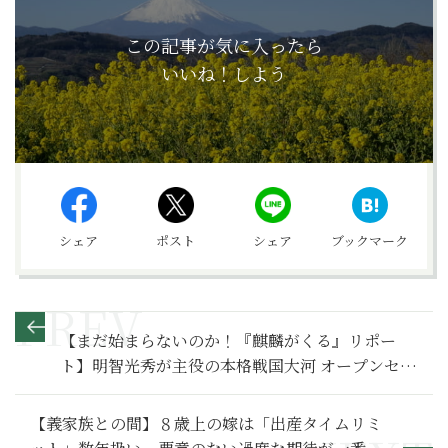
この記事が気に入ったら
いいね！しよう
シェア
ポスト
シェア
ブックマーク
【まだ始まらないのか！『麒麟がくる』リポー
ト】明智光秀が主役の本格戦国大河 オープンセッ
トに持ち込まれた岩の総量が半端ない
【義家族との間】８歳上の嫁は「出産タイムリミ