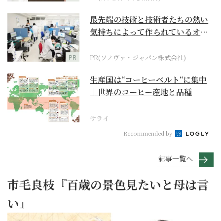
最先端の技術と技術者たちの熱い
気持ちによって作られているオー
ダーメイド補聴器
PR
PR(ソノヴァ・ジャパン株式会社)
生産国は“コーヒーベルト“に集中
｜世界のコーヒー産地と品種
サライ
Recommended by
記事一覧へ
市毛良枝『百歳の景色見たいと母は言
い』