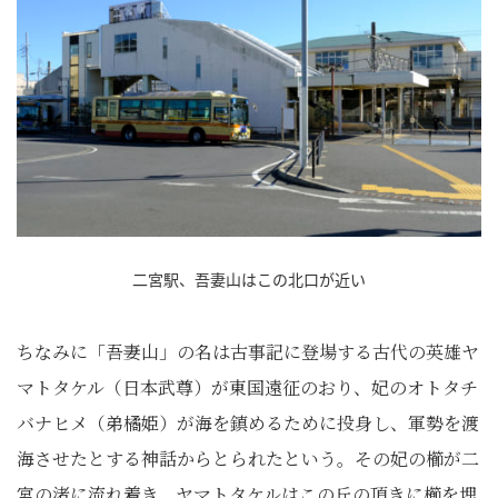
二宮駅、吾妻山はこの北口が近い
ちなみに「吾妻山」の名は古事記に登場する古代の英雄ヤ
マトタケル（日本武尊）が東国遠征のおり、妃のオトタチ
バナヒメ（弟橘姫）が海を鎮めるために投身し、軍勢を渡
海させたとする神話からとられたという。その妃の櫛が二
宮の渚に流れ着き、ヤマトタケルはこの丘の頂きに櫛を埋