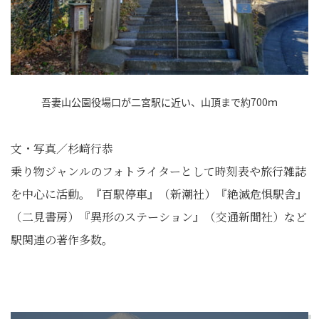
吾妻山公園役場口が二宮駅に近い、山頂まで約700ｍ
文・写真／杉﨑行恭
乗り物ジャンルのフォトライターとして時刻表や旅行雑誌
を中心に活動。『百駅停車』（新潮社）『絶滅危惧駅舎』
（二見書房）『異形のステーション』（交通新聞社）など
駅関連の著作多数。