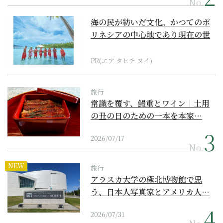
No.
海の民が紡いだ文化。かつてのポ
リネシアの中心地であり現在の世
界遺産からみえてくる...
PR(エア タヒチ ヌイ)
旅行
常識を覆す、鰻重とワイン｜土用
の丑の日のための一本を本家…
2026/07/17
No.
NEW
旅行
アラスカ大学の極北博物館で思
う、日本人写真家とアメリカ人…
2026/07/31