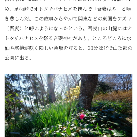
め、足柄峠でオトタチバナヒメを偲んで「吾妻はや」と嘆
き悲しんだ。この故事からやがて関東などの東国をアズマ
（吾妻）と呼ぶようになったという。吾妻山の山麓にはオ
トタチバナヒメを祭る吾妻神社があり、ところどころに水
仙や寒椿が咲く険しい急坂を登ると、20分ほどで山頂部の
公園に出る。