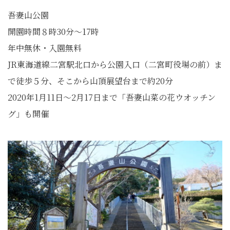
吾妻山公園
開園時間８時30分〜17時
年中無休・入園無料
JR東海道線二宮駅北口から公園入口（二宮町役場の前）ま
で徒歩５分、そこから山頂展望台まで約20分
2020年1月11日〜2月17日まで「吾妻山菜の花ウオッチン
グ」も開催