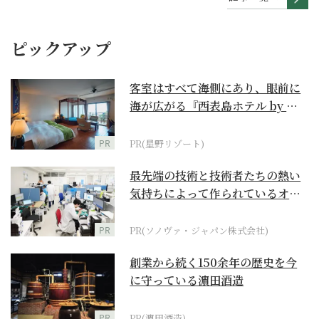
ピックアップ
客室はすべて海側にあり、眼前に
海が広がる『西表島ホテル by 星
野リゾート』
PR
PR(星野リゾート)
最先端の技術と技術者たちの熱い
気持ちによって作られているオー
ダーメイド補聴器
PR
PR(ソノヴァ・ジャパン株式会社)
創業から続く150余年の歴史を今
に守っている濵田酒造
PR
PR(濵田酒造)