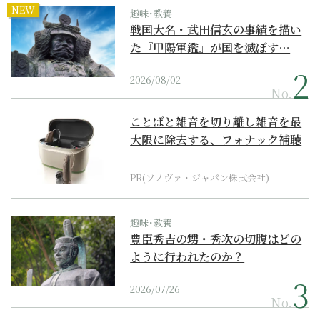
NEW
趣味･教養
戦国大名・武田信玄の事績を描い
た『甲陽軍鑑』が国を滅ぼす…
2026/08/02
No.
ことばと雑音を切り離し雑音を最
大限に除去する、フォナック補聴
器の最上位モデル
PR(ソノヴァ・ジャパン株式会社)
趣味･教養
豊臣秀吉の甥・秀次の切腹はどの
ように行われたのか？
2026/07/26
No.