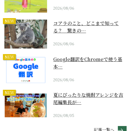
2026/08/06
NEW
コアラのこと、どこまで知って
る？ 驚きの…
2026/08/06
NEW
Google翻訳をChromeで使う基
本…
2026/08/06
NEW
夏にぴったりな焼酎アレンジを吉
尾編集長が…
2026/08/05
記事一覧へ