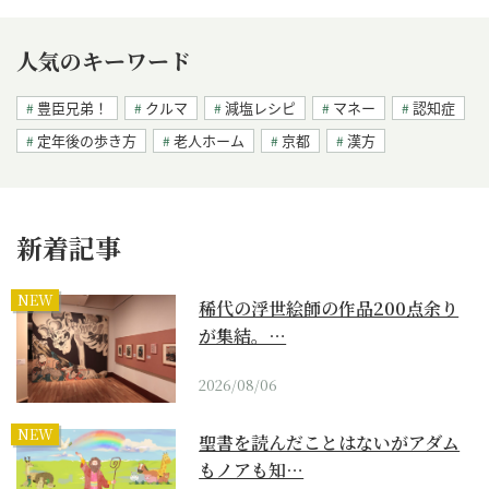
人気のキーワード
豊臣兄弟！
クルマ
減塩レシピ
マネー
認知症
定年後の歩き方
老人ホーム
京都
漢方
新着記事
NEW
稀代の浮世絵師の作品200点余り
が集結。…
2026/08/06
NEW
聖書を読んだことはないがアダム
もノアも知…