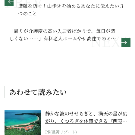
遭難を防ぐ！山歩きを始めるあなたに伝えたい３
つのこと
「周りが介護度の高い入居者ばかりで、毎日が楽
しくない……」有料老人ホームやサ高住でのミス
マッチはなぜ起こる？
あわせて読みたい
静かな波のせせらぎと、満天の星が広
がり、くつろぎを体感できる『西表島
ホテル by...
PR(星野リゾート)