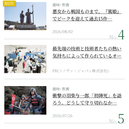
NEW
趣味･教養
悪女から戦国ものまで。『篤姫』
でピークを迎えて過去15作…
2026/08/02
No.
最先端の技術と技術者たちの熱い
気持ちによって作られているオー
ダーメイド補聴器
PR(ソノヴァ・ジャパン株式会社)
趣味･教養
衝撃の羽柴与一郎「初陣死」を語
ろう。どうして守り切れなか…
2026/07/26
No.