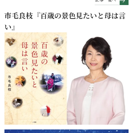
市毛良枝『百歳の景色見たいと母は言
い』