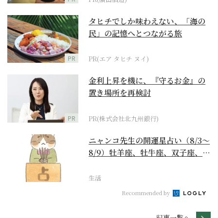
タヒチでしか味わえない、「海の
民」の記憶へとつながる旅
PR
PR(エア タヒチ ヌイ)
金利上昇を機に、『守るお金』の
置き場所を再検討
PR
PR(株式会社北九州銀行)
ニャンコ先生の開運星占い（8/3～
8/9）牡羊座、牡牛座、双子座、蟹
座編
生活
Recommended by
記事一覧へ