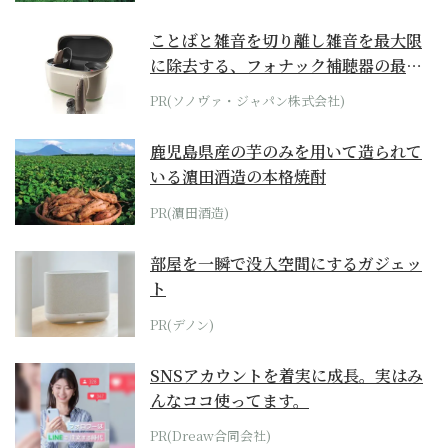
ことばと雑音を切り離し雑音を最大限
に除去する、フォナック補聴器の最上
位モデル
PR(ソノヴァ・ジャパン株式会社)
鹿児島県産の芋のみを用いて造られて
いる濵田酒造の本格焼酎
PR(濵田酒造)
部屋を一瞬で没入空間にするガジェッ
ト
PR(デノン)
SNSアカウントを着実に成長。実はみ
んなココ使ってます。
PR(Dreaw合同会社)