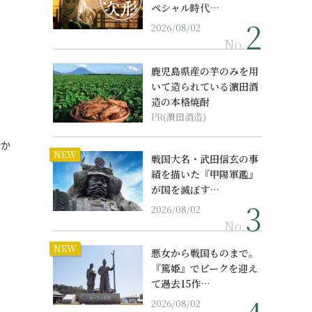
ペシャル時代…
2026/08/02
No.
鹿児島県産の芋のみを用
いて造られている濵田酒
造の本格焼酎
PR(濵田酒造)
活か
NEW
戦国大名・武田信玄の事
績を描いた『甲陽軍鑑』
が国を滅ぼす…
2026/08/02
No.
NEW
悪女から戦国ものまで。
『篤姫』でピークを迎え
て過去15作…
2026/08/02