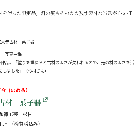
材を使った限定品。釘の痕もそのまま残す素朴な造形が心を打
写真＝梅
の作品。「塗りを重ねると古材のよさが失われるので、元の材のよさを
にしました」（杉村さん）
【今日の逸品】
古材 菓子器
和漆工芸 杉村
00円～（消費税込み）