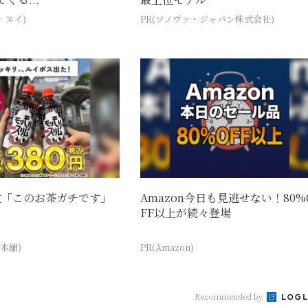
 ヌイ)
PR(ソノヴァ・ジャパン株式会社)
位「このお茶ガチです」
Amazon今日も見逃せない！80%
FF以上が続々登場
本舗)
PR(Amazon)
Recommended by