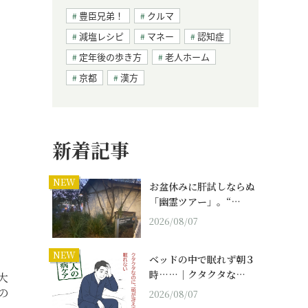
豊臣兄弟！
クルマ
減塩レシピ
マネー
認知症
定年後の歩き方
老人ホーム
京都
漢方
新着記事
NEW
お盆休みに肝試しならぬ
「幽霊ツアー」。“…
2026/08/07
NEW
ベッドの中で眠れず朝３
時……｜クタクタな…
大
の
2026/08/07