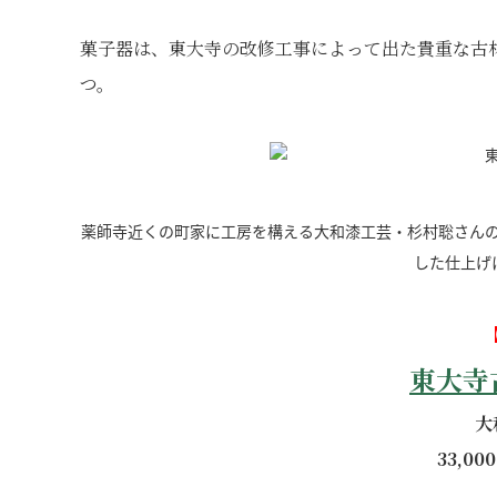
菓子器は、東大寺の改修工事によって出た貴重な古
つ。
薬師寺近くの町家に工房を構える大和漆工芸・杉村聡さん
した仕上げ
東大寺
大
33,0