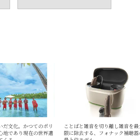
いだ文化。かつてのポリ
ことばと雑音を切り離し雑音を最
心地であり現在の世界遺
限に除去する、フォナック補聴器
くる...
最上位モデル