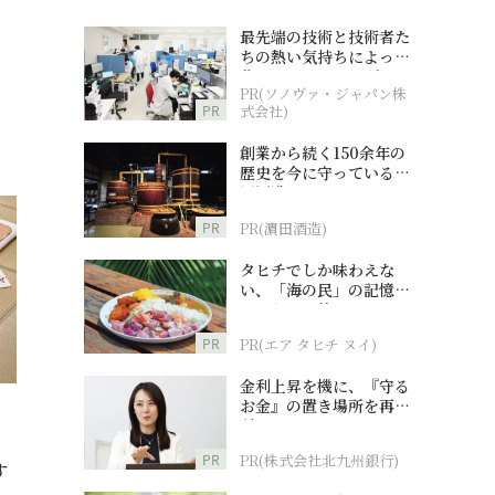
最先端の技術と技術者た
ちの熱い気持ちによって
作られているオーダーメ
PR(ソノヴァ・ジャパン株
イド補聴器
PR
式会社)
創業から続く150余年の
歴史を今に守っている濵
田酒造
PR
PR(濵田酒造)
タヒチでしか味わえな
い、「海の民」の記憶へ
とつながる旅
PR
PR(エア タヒチ ヌイ)
金利上昇を機に、『守る
お金』の置き場所を再検
討
PR
PR(株式会社北九州銀行)
す