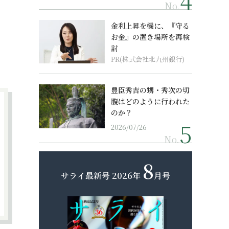
No.
金利上昇を機に、『守る
お金』の置き場所を再検
討
PR(株式会社北九州銀行)
豊臣秀吉の甥・秀次の切
腹はどのように行われた
のか？
2026/07/26
No.
8
サライ最新号
2026年
月号