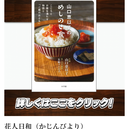
花人日和（かじんびより）