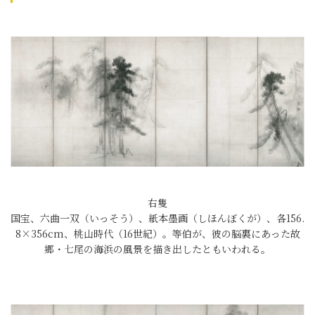
右隻
国宝、六曲一双（いっそう）、紙本墨画（しほんぼくが）、各156.
8×356cm、桃山時代（16世紀）。等伯が、彼の脳裏にあった故
郷・七尾の海浜の風景を描き出したともいわれる。