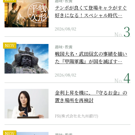
趣味･教養
テンポが良くて登場キャラがすぐ
好きになる！スペシャル時代…
2026/08/02
No.
NEW
趣味･教養
戦国大名・武田信玄の事績を描い
た『甲陽軍鑑』が国を滅ぼす…
2026/08/02
No.
金利上昇を機に、『守るお金』の
置き場所を再検討
PR(株式会社北九州銀行)
NEW
趣味･教養