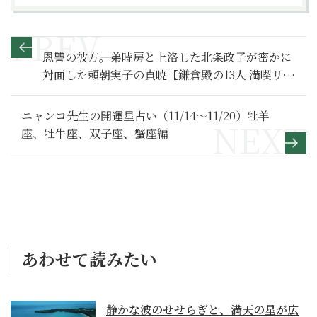
恩讐の彼方――。弟時房と上洛した北条政子が密かに
対面した頼朝実子の貞暁【鎌倉殿の13人 満喫リポ
ート】貞暁編
ニャンコ先生の開運星占い（11/14～11/20）牡羊
座、牡牛座、双子座、蟹座編
あわせて読みたい
静かな波のせせらぎと、満天の星が広