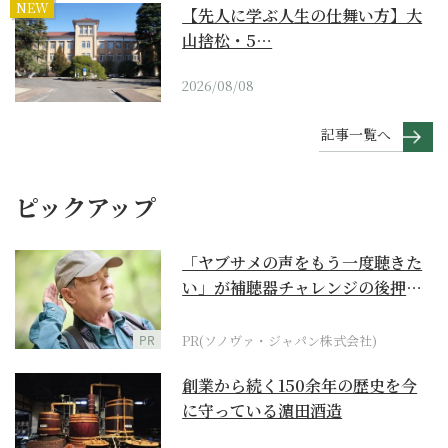
NEW
【先人に学ぶ人生の仕舞い方】大
山捨松・5…
2026/08/08
記事一覧へ
ピックアップ
「ヤブサメの声をもう一度聴きた
い」が補聴器チャレンジの後押し
に
PR
PR(ソノヴァ・ジャパン株式会社)
創業から続く150余年の歴史を今
に守っている濵田酒造