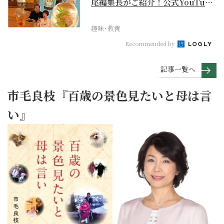
尾編集長がご紹介！公式YouTube
【まったりサラ...
趣味･教養
Recommended by
記事一覧へ
市毛良枝『百歳の景色見たいと母は言
い』