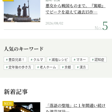
悪女から戦国ものまで。『篤姫』
でピークを迎えて過去15作…
2026/08/02
No.
人気のキーワード
豊臣兄弟！
クルマ
減塩レシピ
マネー
認知症
定年後の歩き方
老人ホーム
京都
漢方
新着記事
NEW
「落語の聖地」に１年間通い続け
た演芸評論…