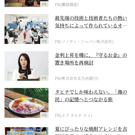
PR
PR(濵田酒造)
最先端の技術と技術者たちの熱い
気持ちによって作られているオー
ダーメイド補聴器
PR
PR(ソノヴァ・ジャパン株式会社)
金利上昇を機に、『守るお金』の
置き場所を再検討
PR
PR(株式会社北九州銀行)
タヒチでしか味わえない、「海の
民」の記憶へとつながる旅
PR
PR(エア タヒチ ヌイ)
夏にぴったりな焼酎アレンジを吉