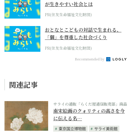
が生きやすい社会とは
PR(住友生命福祉文化財団)
おとなとこどもの対話で生まれる、
「個」を尊重した社会づくり
PR(住友生命福祉文化財団)
Recommended by
関連記事
サライの通販「らくだ屋通信販売部」商品
南宋絵画のクォリティの高さを今
に伝える名…
東京国立博物館
サライ美術館