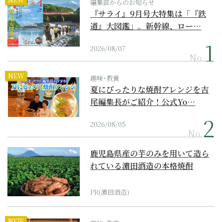
編集部からのお知らせ
『サライ』9月号大特集は「『鉄
道』大図鑑」。新幹線、ロー…
2026/08/07
No.
NEW
趣味･教養
夏にぴったりな焼酎アレンジを吉
尾編集長がご紹介！公式Yo…
2026/08/05
No.
鹿児島県産の芋のみを用いて造ら
れている濵田酒造の本格焼酎
PR(濵田酒造)
NEW