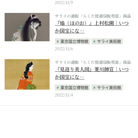
2022/11/9
サライの通販「らくだ屋通信販売部」商品
『焔（ほのお）』上村松園｜いつ
か国宝にな…
東京国立博物館
サライ美術館
2022/11/6
サライの通販「らくだ屋通信販売部」商品
『見返り美人図』菱川師宣｜いつ
か国宝にな…
東京国立博物館
サライ美術館
2022/11/4