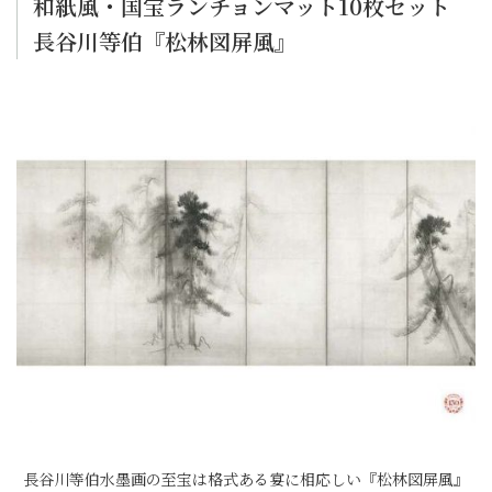
和紙風・国宝ランチョンマット10枚セット
長谷川等伯『松林図屏風』
長谷川等伯水墨画の至宝は格式ある宴に相応しい『松林図屏風』