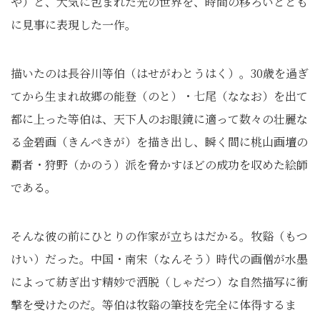
や）と、大気に包まれた光の世界を、時間の移ろいととも
に見事に表現した一作。
描いたのは長谷川等伯（はせがわとうはく）。30歳を過ぎ
てから生まれ故郷の能登（のと）・七尾（ななお）を出て
都に上った等伯は、天下人のお眼鏡に適って数々の壮麗な
る金碧画（きんぺきが）を描き出し、瞬く間に桃山画壇の
覇者・狩野（かのう）派を脅かすほどの成功を収めた絵師
である。
そんな彼の前にひとりの作家が立ちはだかる。牧谿（もつ
けい）だった。中国・南宋（なんそう）時代の画僧が水墨
によって紡ぎ出す精妙で洒脱（しゃだつ）な自然描写に衝
撃を受けたのだ。等伯は牧谿の筆技を完全に体得するま