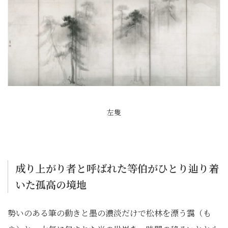
左隻
成り上がり者と呼ばれた等伯がひとり辿り着
いた孤高の境地
勢いのある筆の動きと墨の濃淡だけで松林を漂う靄（も