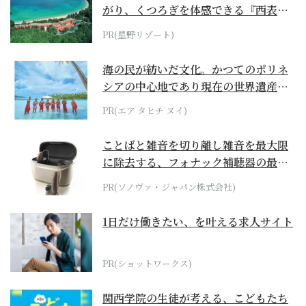
がり、くつろぎを体感できる『西表島
ホテル by...
PR(星野リゾート)
海の民が紡いだ文化。かつてのポリネ
シアの中心地であり現在の世界遺産か
らみえてくる...
PR(エア タヒチ ヌイ)
ことばと雑音を切り離し雑音を最大限
に除去する、フォナック補聴器の最上
位モデル
PR(ソノヴァ・ジャパン株式会社)
1日だけ働きたい、を叶える求人サイト
PR(ショットワークス)
関西学院の生徒が考える、こどもたち