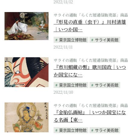
2022/11/12
サライの通販「らくだ屋通信販売部」商品
『形見の直垂（虫干）』川村清雄
｜いつか国…
東京国立博物館
サライ美術館
2022/11/11
サライの通販「らくだ屋通信販売部」商品
『市川鰕蔵の暫』歌川国政｜いつ
か国宝にな…
東京国立博物館
サライ美術館
2022/11/10
サライの通販「らくだ屋通信販売部」商品
『金胎仏画帖』｜いつか国宝にな
る名画【東…
東京国立博物館
サライ美術館