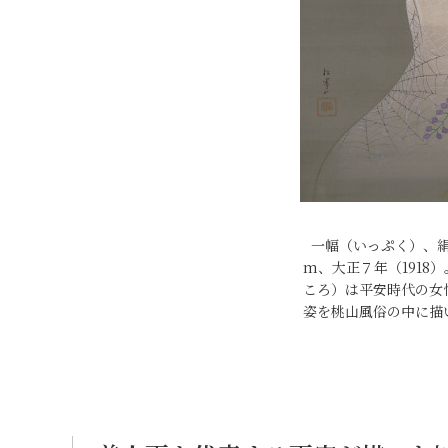
一幅（いっぷく）、絹本
m、大正７年（1918
ころ）は平安時代の女
姿を桃山風俗の中に描