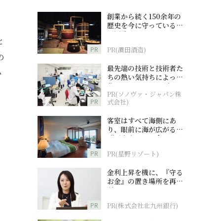
創業から続く150余年の
歴史を今に守っている濵
田酒造
と
PR
PR(濵田酒造)
の
最先端の技術と技術者た
小
ちの熱い気持ちによって
作られているオーダーメ
PR(ソノヴァ・ジャパン株
イド補聴器
PR
式会社)
客室はすべて海側にあ
り、眼前に海が広がる
『西表島ホテル by 星野
リゾート』
PR
PR(星野リゾート)
金利上昇を機に、『守る
お金』の置き場所を再検
討
PR
PR(株式会社北九州銀行)