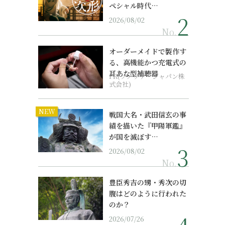
ペシャル時代…
2026/08/02
No.
オーダーメイドで製作す
る、高機能かつ充電式の
耳あな型補聴器
PR(ソノヴァ・ジャパン株
式会社)
NEW
戦国大名・武田信玄の事
績を描いた『甲陽軍鑑』
が国を滅ぼす…
2026/08/02
No.
豊臣秀吉の甥・秀次の切
腹はどのように行われた
のか？
2026/07/26