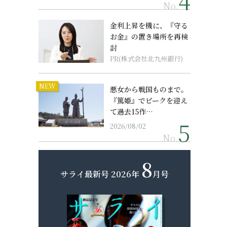
No.
金利上昇を機に、『守る
お金』の置き場所を再検
討
PR(株式会社北九州銀行)
NEW
悪女から戦国ものまで。
『篤姫』でピークを迎え
て過去15作…
2026/08/02
No.
8
サライ最新号
2026年
月号