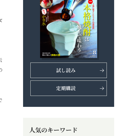
女
伝
の
試し読み
定期購読
で
人気のキーワード