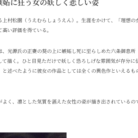
嫉妬に狂う女の妖しく悲しい姿
る上村松園（うえむらしょうえん）。生涯をかけて、「理想の
て高い評価を得ている。
は、光源氏の正妻の葵の上に嫉妬し死に至らしめた六条御息所
して描く。ひと目見ただけで妖しく恐ろしげな雰囲気が存分に
」と述べたように彼女の作品としては全くの異色作といえるも
がよく、凛とした気質を湛えた女性の姿が描き出されているの