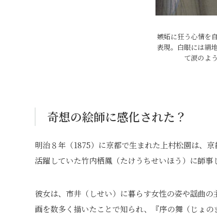
嫉妬に狂う心情を
表現。白眼には絹
て涙のよ
奇想の絵師に感化された？
明治８年（1875）に京都で生まれた上村松園は、
活躍していた竹内栖鳳（たけうちせいほう）に師事
彼女は、市井（しせい）に暮らす女性の姿や謡曲の
画を数多く描いたことで知られ、『序の舞（じょの