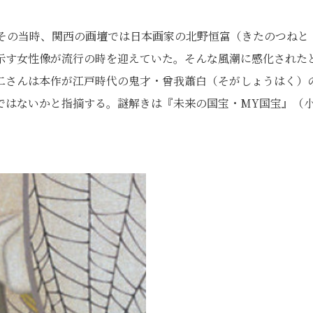
はその当時、関西の画壇では日本画家の北野恒富（きたのつねと
示す女性像が流行の時を迎えていた。そんな風潮に感化された
二さんは本作が江戸時代の鬼才・曾我蕭白（そがしょうはく）
ではないかと指摘する。謎解きは『未来の国宝・MY国宝』（