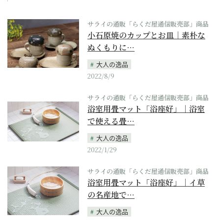
サライの通販「らくだ屋通信販売部」商品
小石原焼のカップとお皿｜素朴な
ぬくもりに…
大人の逸品
2022/8/9
サライの通販「らくだ屋通信販売部」商品
浴室用畳マット「浴座好」｜浴室
で使える畳…
大人の逸品
2022/1/29
サライの通販「らくだ屋通信販売部」商品
浴室用畳マット「浴座好」｜イ草
の名産地で…
大人の逸品