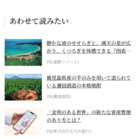
あわせて読みたい
静かな波のせせらぎと、満天の星が広
がり、くつろぎを体感できる『西表島
ホテル by...
PR(星野リゾート)
鹿児島県産の芋のみを用いて造られて
いる濵田酒造の本格焼酎
PR(濵田酒造)
「金利のある世界」の新たな資産管理
のあり方とは？
PR(株式会社北九州銀行)