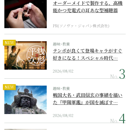
オーダーメイドで製作する、高機
能かつ充電式の耳あな型補聴器
PR(ソノヴァ・ジャパン株式会社)
NEW
趣味･教養
テンポが良くて登場キャラがすぐ
好きになる！スペシャル時代…
2026/08/02
No.
NEW
趣味･教養
戦国大名・武田信玄の事績を描い
た『甲陽軍鑑』が国を滅ぼす…
2026/08/02
No.