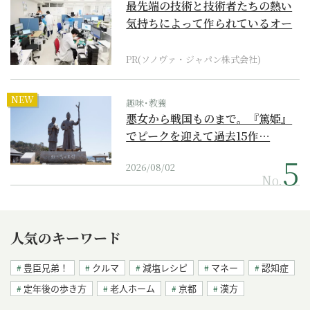
最先端の技術と技術者たちの熱い
気持ちによって作られているオー
ダーメイド補聴器
PR(ソノヴァ・ジャパン株式会社)
NEW
趣味･教養
悪女から戦国ものまで。『篤姫』
でピークを迎えて過去15作…
2026/08/02
No.
人気のキーワード
豊臣兄弟！
クルマ
減塩レシピ
マネー
認知症
定年後の歩き方
老人ホーム
京都
漢方