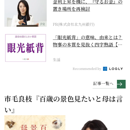
金利上昇を機に、『守るお金』の
置き場所を再検討
PR
PR(株式会社北九州銀行)
「眼光紙背」の意味、由来とは？
物事の本質を見抜く四字熟語【座
右の銘にしたい言葉...
生活
Recommended by
記事一覧へ
市毛良枝『百歳の景色見たいと母は言
い』