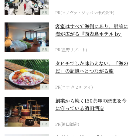
ダーメイド補聴器
PR
PR(ソノヴァ・ジャパン株式会社)
客室はすべて海側にあり、眼前に
海が広がる『西表島ホテル by 星
野リゾート』
PR
PR(星野リゾート)
タヒチでしか味わえない、「海の
民」の記憶へとつながる旅
PR
PR(エア タヒチ ヌイ)
創業から続く150余年の歴史を今
に守っている濵田酒造
PR
PR(濵田酒造)