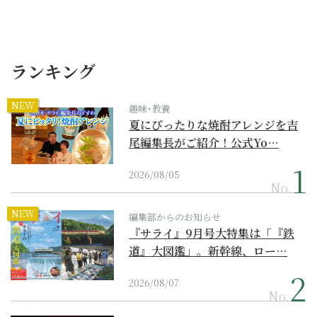
ランキング
NEW
趣味･教養
夏にぴったりな焼酎アレンジを吉
尾編集長がご紹介！公式Yo…
2026/08/05
No.
NEW
編集部からのお知らせ
『サライ』9月号大特集は「『鉄
道』大図鑑」。新幹線、ロー…
2026/08/07
No.