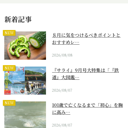
新着記事
NEW
８月に気をつけるべきポイントと
おすすめレ…
2026/08/08
NEW
『サライ』9月号大特集は「『鉄
道』大図鑑…
2026/08/07
NEW
101歳で亡くなるまで「初心」を胸
に高み…
2026/08/07