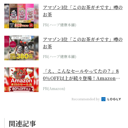
アマゾン1位「このお茶ガチです」噂の
お茶
PR(ハーブ健康本舗)
アマゾン1位「このお茶ガチです」噂の
お茶
PR(ハーブ健康本舗)
「え、こんなセールやってたの？」8
0％OFF以上が続々登場！Amazonの
本気が...
PR(Amazon)
Recommended by
関連記事