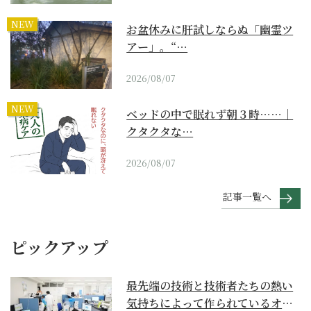
NEW
お盆休みに肝試しならぬ「幽霊ツ
アー」。“…
2026/08/07
NEW
ベッドの中で眠れず朝３時……｜
クタクタな…
2026/08/07
記事一覧へ
ピックアップ
最先端の技術と技術者たちの熱い
気持ちによって作られているオー