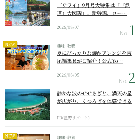
『サライ』9月号大特集は「『鉄
道』大図鑑」。新幹線、ロー…
2026/08/07
No.
NEW
趣味･教養
夏にぴったりな焼酎アレンジを吉
尾編集長がご紹介！公式Yo…
2026/08/05
No.
静かな波のせせらぎと、満天の星
が広がり、くつろぎを体感できる
『西表島ホテル by...
PR(星野リゾート)
NEW
趣味･教養