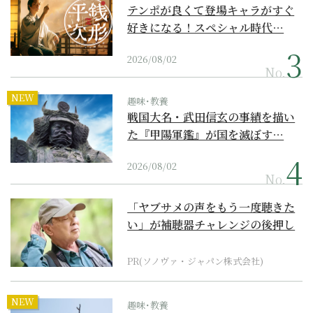
テンポが良くて登場キャラがすぐ
好きになる！スペシャル時代…
2026/08/02
No.
NEW
趣味･教養
戦国大名・武田信玄の事績を描い
た『甲陽軍鑑』が国を滅ぼす…
2026/08/02
No.
「ヤブサメの声をもう一度聴きた
い」が補聴器チャレンジの後押し
に
PR(ソノヴァ・ジャパン株式会社)
NEW
趣味･教養