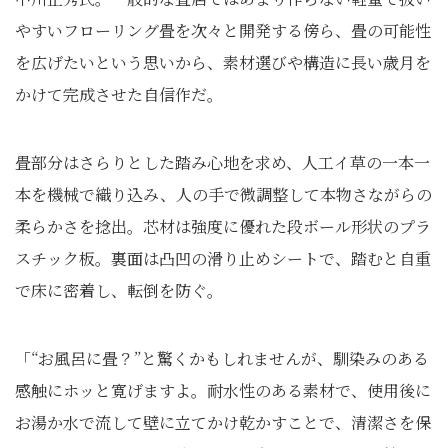
やすいフローリング畳を次々と開発する傍ら、畳の可能性
を広げたいという思いから、素材選びや構造に長い歳月を
かけて完成させた自信作だ。
畳部分はさらりとした踏み心地を求め、人工イ草の一本一
本を機械で織り込み、人の手で微調整して本物さながらの
柔らかさを捻出。芯材は強度に優れた段ボール形状のプラ
スチック板。裏面は凸凹の滑り止めシートで、踏むと自重
で床に密着し、転倒を防ぐ。
「“お風呂に畳？”と驚くかもしれませんが、馴染みのある
感触にホッと寛げますよ。耐水性のある素材で、使用後に
お湯か水で流して壁に立てかけ乾かすことで、清潔さを保