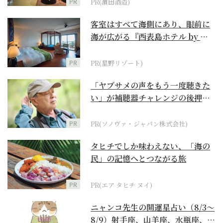
PR
PR(濵田酒造)
客室はすべて海側にあり、眼前に
海が広がる『西表島ホテル by 星
野リゾート』
PR
PR(星野リゾート)
「ヤブサメの声をもう一度聴きた
い」が補聴器チャレンジの後押し
に
PR
PR(ソノヴァ・ジャパン株式会社)
タヒチでしか味わえない、「海の
民」の記憶へとつながる旅
PR
PR(エア タヒチ ヌイ)
ニャンコ先生の開運星占い（8/3～
8/9）射手座、山羊座、水瓶座、魚