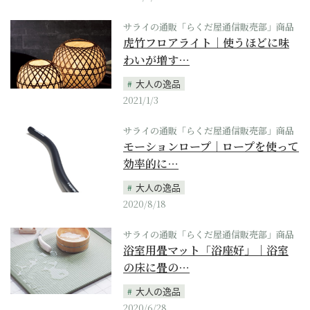
サライの通販「らくだ屋通信販売部」商品
虎竹フロアライト｜使うほどに味
わいが増す…
大人の逸品
2021/1/3
サライの通販「らくだ屋通信販売部」商品
モーションロープ｜ロープを使って
効率的に…
大人の逸品
2020/8/18
サライの通販「らくだ屋通信販売部」商品
浴室用畳マット「浴座好」｜浴室
の床に畳の…
大人の逸品
2020/6/28