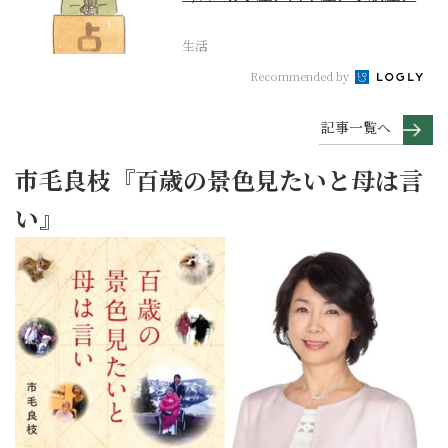
座編
生活
Recommended by
記事一覧へ
市毛良枝『百歳の景色見たいと母は言
い』