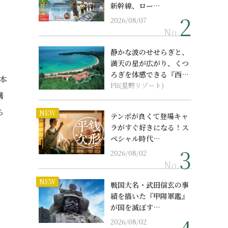
新幹線、ロー…
7
2026/08/07
、
No.
静かな波のせせらぎと、
満天の星が広がり、くつ
ろぎを体感できる『西表
本
島ホテル by...
PR(星野リゾート)
溝
ち
NEW
テンポが良くて登場キャ
ラがすぐ好きになる！ス
ペシャル時代…
2026/08/02
No.
NEW
戦国大名・武田信玄の事
績を描いた『甲陽軍鑑』
が国を滅ぼす…
2026/08/02