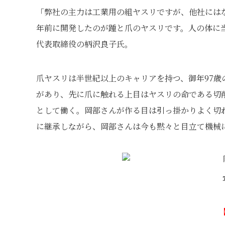
「弊社の主力は工業用の組ヤスリですが、他社には
年前に開発したのが踵と爪のヤスリです。人の体に
代表取締役の柄沢良子氏。
爪ヤスリは半世紀以上のキャリアを持つ、御年97歳
があり、先に爪に触れる上目はヤスリの命である切
として働く。岡部さんが作る目は引っ掛かりよく切
に継承しながら、岡部さんは今も黙々と目立て機械