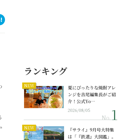
ランキング
わ
NEW
夏にぴったりな焼酎アレ
ンジを吉尾編集長がご紹
介！公式Yo…
2026/08/05
No.
る
か
NEW
『サライ』9月号大特集
は「『鉄道』大図鑑」。