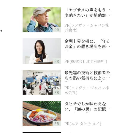
「ヤブサメの声をもう一
度聴きたい」が補聴器チ
ャレンジの後押しに
PR(ソノヴァ・ジャパン株
PR
式会社)
金利上昇を機に、『守る
お金』の置き場所を再検
討
PR
PR(株式会社北九州銀行)
最先端の技術と技術者た
ちの熱い気持ちによって
作られているオーダーメ
PR(ソノヴァ・ジャパン株
イド補聴器
PR
式会社)
タヒチでしか味わえな
い、「海の民」の記憶へ
とつながる旅
PR
PR(エア タヒチ ヌイ)