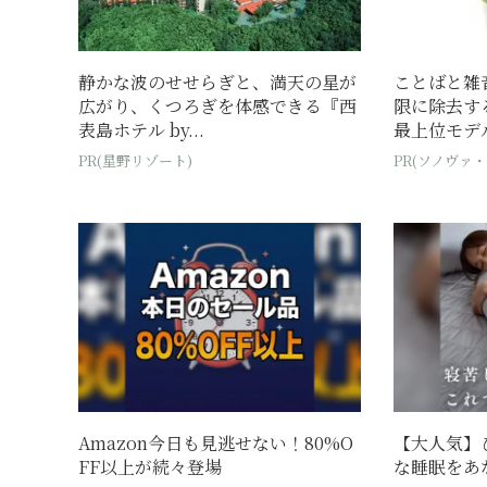
静かな波のせせらぎと、満天の星が
ことばと雑
広がり、くつろぎを体感できる『西
限に除去す
表島ホテル by...
最上位モデ
PR(星野リゾート)
PR(ソノヴァ
Amazon今日も見逃せない！80%O
【大人気】
FF以上が続々登場
な睡眠をあ