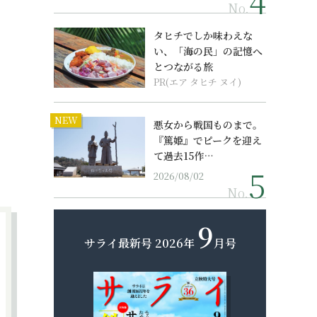
No.
タヒチでしか味わえな
い、「海の民」の記憶へ
とつながる旅
PR(エア タヒチ ヌイ)
NEW
悪女から戦国ものまで。
『篤姫』でピークを迎え
て過去15作…
2026/08/02
No.
9
サライ最新号
2026年
月号