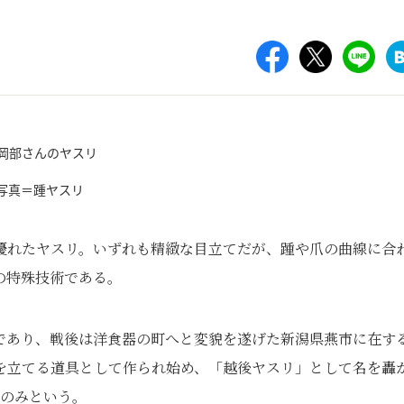
写真＝踵ヤスリ
優れたヤスリ。いずれも精緻な目立てだが、踵や爪の曲線に合
の特殊技術である。
であり、戦後は洋食器の町へと変貌を遂げた新潟県燕市に在す
目を立てる道具として作られ始め、「越後ヤスリ」として名を轟
社のみという。