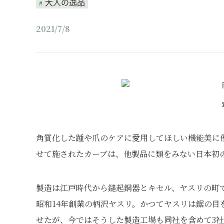
大人の逸品
2021/7/8
角質化した踵や爪のケアに愛用してほしい機能美に
せて施されたカーブは、他製品に類をみない日本初
製造は江戸時代から鎚起銅器とキセル、ヤスリの町
昭和14年創業の柄沢ヤスリ。かつてヤスリは鋸の
せたが、今ではそうした製造工場も同社を含めて3