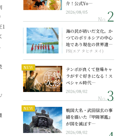
介！公式Yo…
創
2026/08/05
時
No.
正1
海の民が紡いだ文化。か
く
つてのポリネシアの中心
地であり現在の世界遺産
。
からみえてくる...
PR(エア タヒチ ヌイ)
続
NEW
テンポが良くて登場キャ
ラがすぐ好きになる！ス
ペシャル時代…
2026/08/02
ジ
No.
NEW
戦国大名・武田信玄の事
環
績を描いた『甲陽軍鑑』
が国を滅ぼす…
2026/08/02