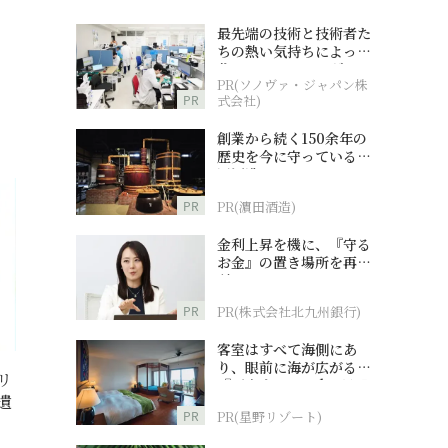
最先端の技術と技術者た
ちの熱い気持ちによって
作られているオーダーメ
PR(ソノヴァ・ジャパン株
イド補聴器
PR
式会社)
創業から続く150余年の
歴史を今に守っている濵
田酒造
PR
PR(濵田酒造)
金利上昇を機に、『守る
お金』の置き場所を再検
討
PR
PR(株式会社北九州銀行)
客室はすべて海側にあ
り、眼前に海が広がる
リ
『西表島ホテル by 星野
遺
リゾート』
PR
PR(星野リゾート)