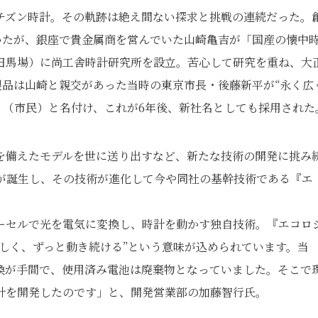
チズン時計。その軌跡は絶え間ない探求と挑戦の連続だった。
ていたが、銀座で貴金属商を営んでいた山崎亀吉が「国産の懐中
田馬場）に尚工舎時計研究所を設立。苦心して研究を重ね、大
の製品は山崎と親交があった当時の東京市長・後藤新平が“永く広
N」（市民）と名付け、これが6年後、新社名としても採用された
を備えたモデルを世に送り出すなど、新たな技術の開発に挑み
計が誕生し、その技術が進化して今や同社の基幹技術である『エ
ーセルで光を電気に変換し、時計を動かす独自技術。『エコロ
しく、ずっと動き続ける”という意味が込められています。当
換が手間で、使用済み電池は廃棄物となっていました。そこで
計を開発したのです」と、開発営業部の加藤智行氏。