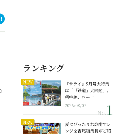
ランキング
NEW
『サライ』9月号大特集
の
は「『鉄道』大図鑑」。
新幹線、ロー…
2026/08/07
No.
NEW
夏にぴったりな焼酎アレ
ンジを吉尾編集長がご紹