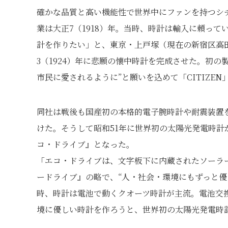
確かな品質と高い機能性で世界中にファンを持つシ
業は大正7（1918）年。当時、時計は輸入に頼っ
計を作りたい」と、東京・上戸塚（現在の新宿区高
3（1924）年に悲願の懐中時計を完成させた。初
市民に愛されるように”と願いを込めて「CITIZE
同社は戦後も国産初の本格的電子腕時計や耐震装置
けた。そうして昭和51年に世界初の太陽光発電時
コ・ドライブ』となった。
「エコ・ドライブは、文字板下に内蔵されたソーラ
ードライブ』の略で、“人・社会・環境にもずっと優
時、時計は電池で動くクオーツ時計が主流。電池交
境に優しい時計を作ろうと、世界初の太陽光発電時