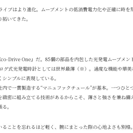
ドライブはより進化。ムーブメントの低消費電力化や正確に時を
り拓いてきた。
-Drive One』だ。85個の部品を内包した光発電ムーブメン
アナログ式光発電時計としては世界最薄（※）。過度な機能や華美
くシンプルに表現している。
内で一貫製造する“マニュファクチュール”が基本。一つひと
を緻密に組み立てる技術があるからこそ、薄さと強さを兼ね備
張る。
ていることを忘れるほど軽く、腕にまとった際の心地よさも別格