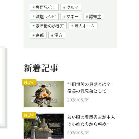
豊臣兄弟！
クルマ
減塩レシピ
マネー
認知症
定年後の歩き方
老人ホーム
京都
漢方
新着記事
NEW
池田恒興の最期とは？｜
信長の乳兄弟として…
2026/08/09
NEW
若い頃の豊臣秀吉が主人
の小姓たちから虐め…
2026/08/09