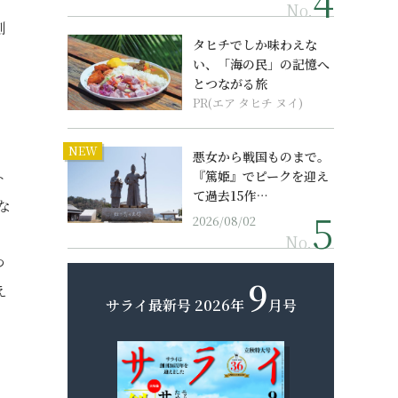
No.
刻
タヒチでしか味わえな
い、「海の民」の記憶へ
とつながる旅
PR(エア タヒチ ヌイ)
NEW
悪女から戦国ものまで。
ト
『篤姫』でピークを迎え
て過去15作…
な
2026/08/02
No.
つ
9
え
サライ最新号
2026年
月号
。