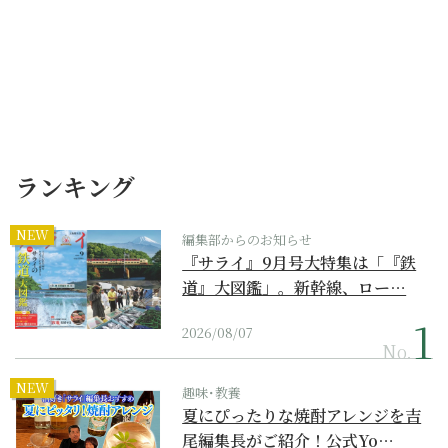
ランキング
NEW
編集部からのお知らせ
『サライ』9月号大特集は「『鉄
道』大図鑑」。新幹線、ロー…
2026/08/07
No.
NEW
趣味･教養
夏にぴったりな焼酎アレンジを吉
尾編集長がご紹介！公式Yo…