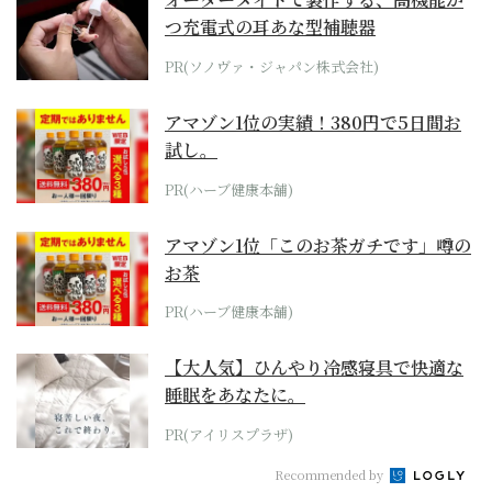
つ充電式の耳あな型補聴器
PR(ソノヴァ・ジャパン株式会社)
アマゾン1位の実績！380円で5日間お
試し。
PR(ハーブ健康本舗)
アマゾン1位「このお茶ガチです」噂の
お茶
PR(ハーブ健康本舗)
【大人気】ひんやり冷感寝具で快適な
睡眠をあなたに。
PR(アイリスプラザ)
Recommended by