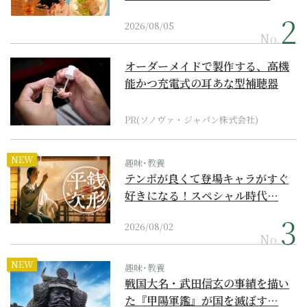
2026/08/05
No.
オーダーメイドで製作する、高機
能かつ充電式の耳あな型補聴器
PR(ソノヴァ・ジャパン株式会社)
NEW
趣味･教養
テンポが良くて登場キャラがすぐ
好きになる！スペシャル時代…
2026/08/02
No.
NEW
趣味･教養
戦国大名・武田信玄の事績を描い
た『甲陽軍鑑』が国を滅ぼす…