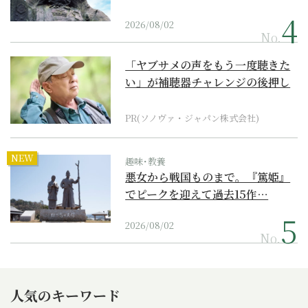
2026/08/02
No.
「ヤブサメの声をもう一度聴きた
い」が補聴器チャレンジの後押し
に
PR(ソノヴァ・ジャパン株式会社)
NEW
趣味･教養
悪女から戦国ものまで。『篤姫』
でピークを迎えて過去15作…
2026/08/02
No.
人気のキーワード