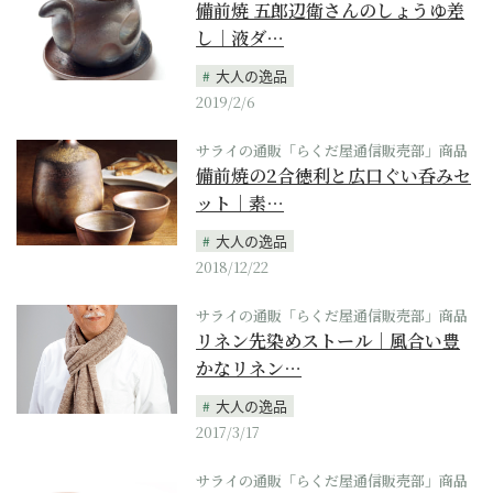
備前焼 五郎辺衛さんのしょうゆ差
し｜液ダ…
大人の逸品
2019/2/6
サライの通販「らくだ屋通信販売部」商品
備前焼の2合徳利と広口ぐい呑みセ
ット｜素…
大人の逸品
2018/12/22
サライの通販「らくだ屋通信販売部」商品
リネン先染めストール｜風合い豊
かなリネン…
大人の逸品
2017/3/17
サライの通販「らくだ屋通信販売部」商品