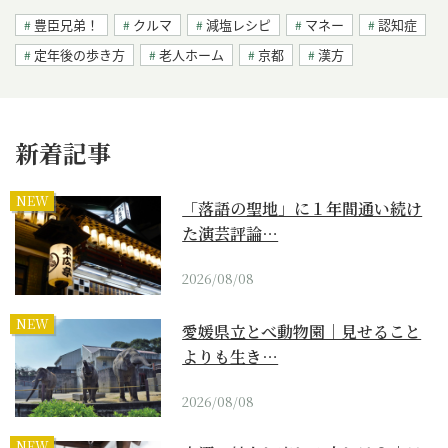
豊臣兄弟！
クルマ
減塩レシピ
マネー
認知症
定年後の歩き方
老人ホーム
京都
漢方
新着記事
NEW
「落語の聖地」に１年間通い続け
た演芸評論…
2026/08/08
NEW
愛媛県立とべ動物園｜見せること
よりも生き…
2026/08/08
NEW