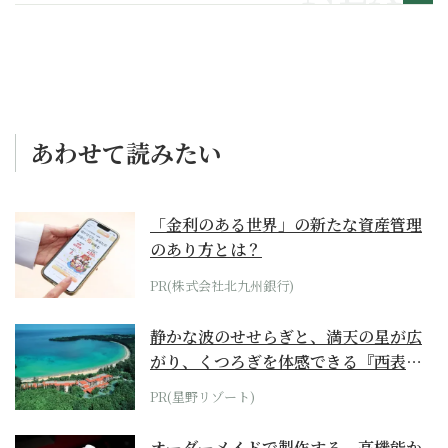
善教室 第53回】
あわせて読みたい
「金利のある世界」の新たな資産管理
のあり方とは？
PR(株式会社北九州銀行)
静かな波のせせらぎと、満天の星が広
がり、くつろぎを体感できる『西表島
ホテル by...
PR(星野リゾート)
オーダーメイドで製作する、高機能か