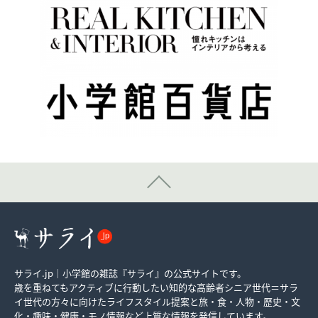
サライ.jp｜小学館の雑誌『サライ』の公式サイトです。
歳を重ねてもアクティブに行動したい知的な高齢者シニア世代＝サラ
イ世代の方々に向けたライフスタイル提案と旅・食・人物・歴史・文
化・趣味・健康・モノ情報など上質な情報を発信しています。