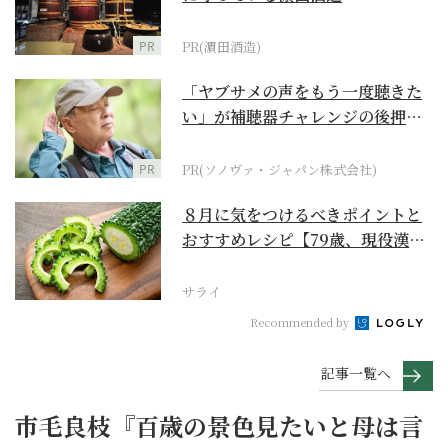
PR
PR(濵田酒造)
「ヤブサメの声をもう一度聴きた
い」が補聴器チャレンジの後押し
に
PR
PR(ソノヴァ・ジャパン株式会社)
８月に気をつけるべきポイントと
おすすめレシピ【79歳、現役漢方
家の季節の養生12...
サライ
Recommended by
記事一覧へ
市毛良枝『百歳の景色見たいと母は言