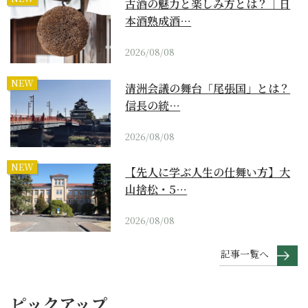
古酒の魅力と楽しみ方とは？｜日
本酒熟成酒…
2026/08/08
NEW
清洲会議の舞台「尾張国」とは？
信長の統…
2026/08/08
NEW
【先人に学ぶ人生の仕舞い方】大
山捨松・5…
2026/08/08
記事一覧へ
ピックアップ