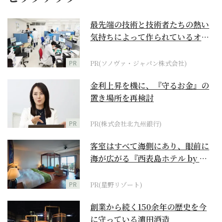
最先端の技術と技術者たちの熱い
気持ちによって作られているオー
ダーメイド補聴器
PR
PR(ソノヴァ・ジャパン株式会社)
金利上昇を機に、『守るお金』の
置き場所を再検討
PR
PR(株式会社北九州銀行)
客室はすべて海側にあり、眼前に
海が広がる『西表島ホテル by 星
野リゾート』
PR
PR(星野リゾート)
創業から続く150余年の歴史を今
に守っている濵田酒造