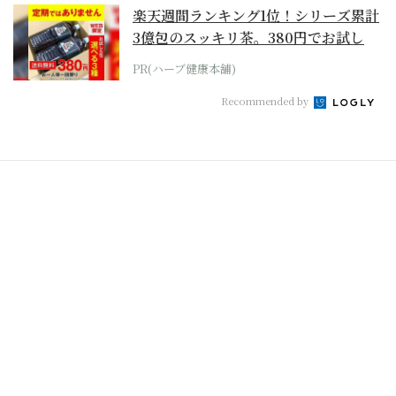
楽天週間ランキング1位！シリーズ累計
3億包のスッキリ茶。380円でお試し
PR(ハーブ健康本舗)
Recommended by