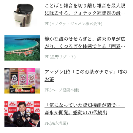
ことばと雑音を切り離し雑音を最大限
に除去する、フォナック補聴器の最上
位モデル
PR(ソノヴァ・ジャパン株式会社)
静かな波のせせらぎと、満天の星が広
がり、くつろぎを体感できる『西表島
ホテル by...
PR(星野リゾート)
アマゾン1位「このお茶ガチです」噂の
お茶
PR(ハーブ健康本舗)
「気になっていた認知機能が菌で…」
森永が開発。感動の70代続出
PR(森永乳業)