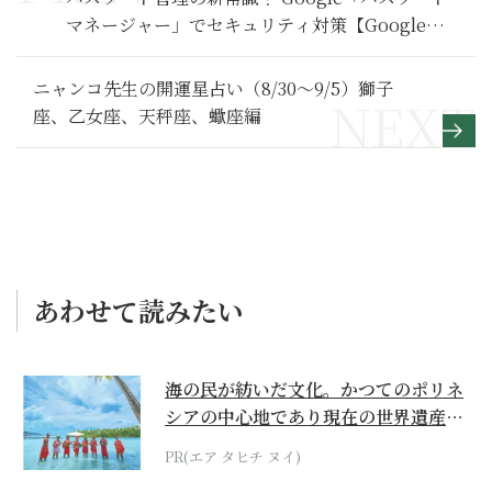
マネージャー」でセキュリティ対策【Google活
用基本のき】
ニャンコ先生の開運星占い（8/30～9/5）獅子
座、乙女座、天秤座、蠍座編
あわせて読みたい
海の民が紡いだ文化。かつてのポリネ
シアの中心地であり現在の世界遺産か
らみえてくる...
PR(エア タヒチ ヌイ)