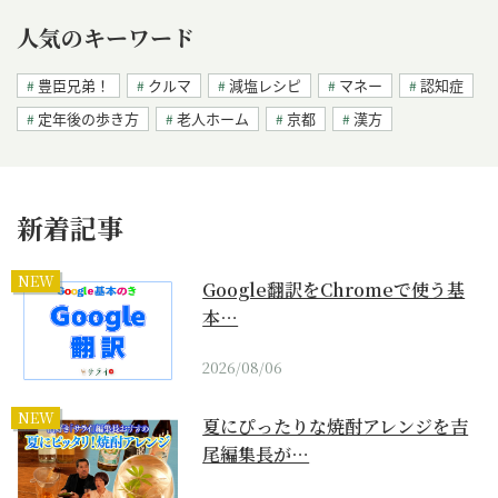
人気のキーワード
豊臣兄弟！
クルマ
減塩レシピ
マネー
認知症
定年後の歩き方
老人ホーム
京都
漢方
新着記事
NEW
Google翻訳をChromeで使う基
本…
2026/08/06
NEW
夏にぴったりな焼酎アレンジを吉
尾編集長が…