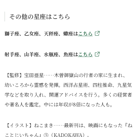
その他の星座はこちら
獅子座、乙女座、天秤座、蠍座は
こちら
射手座、山羊座、水瓶座、魚座は
こちら
【監修】宝田亜星……木曽御嶽山の行者の家に生まれ、
幼いころから霊感を発揮。西洋占星術、四柱推命、九星気
学などを取り入れ、開運アドバイスを行う。多くの経営者
や著名人を鑑定。中には年収が8倍になった人も。
【イラスト】ねこまき……最新刊は、映画にもなった『ね
ことじいちゃん』⑤（KADOKAWA）。