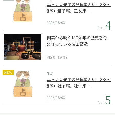
ニャンコ先生の開運星占い（8/3～
8/9）獅子座、乙女座…
2026/08/03
No.
創業から続く150余年の歴史を今
に守っている濵田酒造
PR(濵田酒造)
NEW
生活
ニャンコ先生の開運星占い（8/3～
8/9）牡羊座、牡牛座…
2026/08/03
No.