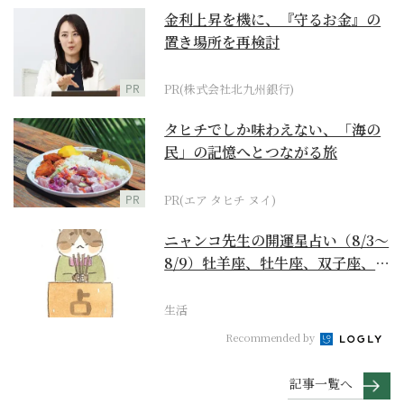
金利上昇を機に、『守るお金』の
置き場所を再検討
PR
PR(株式会社北九州銀行)
タヒチでしか味わえない、「海の
民」の記憶へとつながる旅
PR
PR(エア タヒチ ヌイ)
ニャンコ先生の開運星占い（8/3～
8/9）牡羊座、牡牛座、双子座、蟹
座編
生活
Recommended by
記事一覧へ