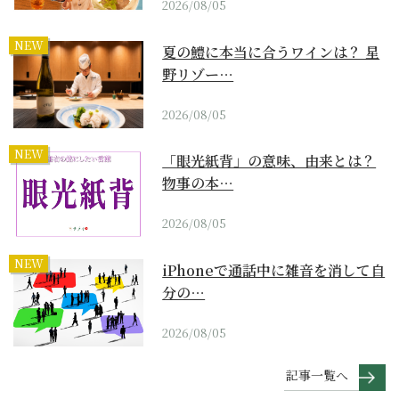
2026/08/05
NEW
夏の鱧に本当に合うワインは？ 星
野リゾー…
2026/08/05
NEW
「眼光紙背」の意味、由来とは？
物事の本…
2026/08/05
NEW
iPhoneで通話中に雑音を消して自
分の…
2026/08/05
記事一覧へ