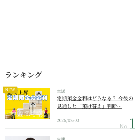
ランキング
NEW
生活
定期預金金利はどうなる？ 今後の
見通しと「預け替え」判断…
2026/08/03
No.
生活