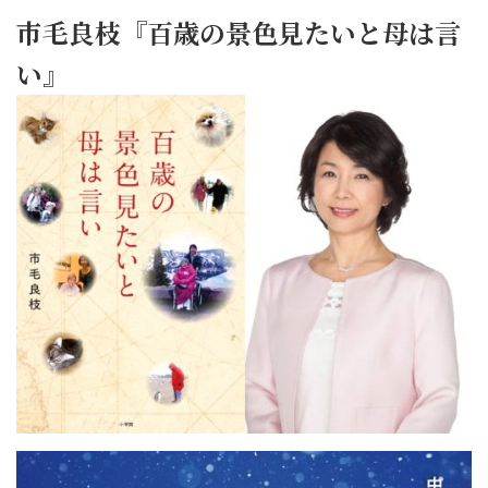
市毛良枝『百歳の景色見たいと母は言
い』