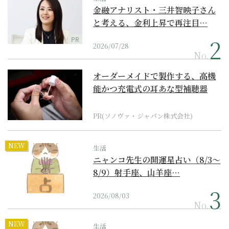
金融アナリスト・三井智映子さん
と考える、金利上昇で再注目…
PR
2026/07/28
No.
オーダーメイドで製作する、高機
能かつ充電式の耳あな型補聴器
PR(ソノヴァ・ジャパン株式会社)
NEW
生活
ニャンコ先生の開運星占い（8/3～
8/9）射手座、山羊座…
2026/08/03
No.
NEW
生活