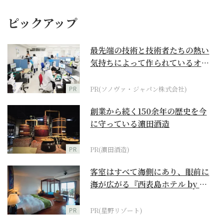
ピックアップ
最先端の技術と技術者たちの熱い
気持ちによって作られているオー
ダーメイド補聴器
PR
PR(ソノヴァ・ジャパン株式会社)
創業から続く150余年の歴史を今
に守っている濵田酒造
PR
PR(濵田酒造)
客室はすべて海側にあり、眼前に
海が広がる『西表島ホテル by 星
野リゾート』
PR
PR(星野リゾート)