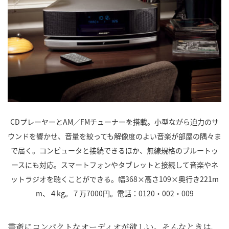
CDプレーヤーとAM／FMチューナーを搭載。小型ながら迫力のサ
ウンドを響かせ、音量を絞っても解像度のよい音楽が部屋の隅々ま
で届く。コンピュータと接続できるほか、無線規格のブルートゥ
ースにも対応。スマートフォンやタブレットと接続して音楽やネ
ットラジオを聴くことができる。幅368×高さ109×奥行き221m
m、４kg。７万7000円。電話：0120・002・009
書斎にコンパクトなオーディオが欲しい。そんなときは、