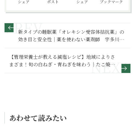
シェア
ポスト
シェア
ブックマーク
新タイプの睡眠薬「オレキシン受容体拮抗薬」の
効き目と安全性｜薬を使わない薬剤師 宇多川久
美子のお薬講座【第11回】
【管理栄養士が教える減塩レシピ】地域によりさ
まざま！旬の白ねぎ・青ねぎを味わう｜たこ焼き
器不要！丸めないねぎたこ焼き
あわせて読みたい