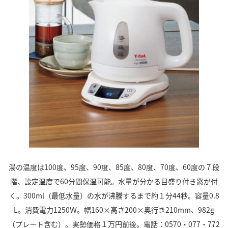
湯の温度は100度、95度、90度、85度、80度、70度、60度の７段
階、設定温度で60分間保温可能。水量が分かる目盛り付き窓が付
く。300ml（最低水量）の水が沸騰するまで約１分44秒。容量0.8
L。消費電力1250Ｗ。幅160×高さ200×奥行き210mm、982g
（プレート含む）。実勢価格１万円前後。電話：0570・077・772