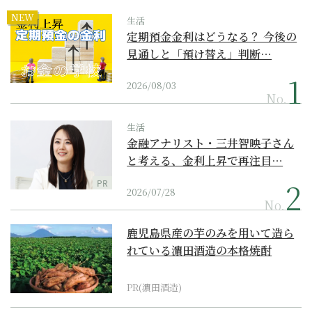
NEW
生活
定期預金金利はどうなる？ 今後の
見通しと「預け替え」判断…
2026/08/03
No.
生活
金融アナリスト・三井智映子さん
と考える、金利上昇で再注目…
PR
2026/07/28
No.
鹿児島県産の芋のみを用いて造ら
れている濵田酒造の本格焼酎
PR(濵田酒造)