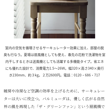
室内の空気を循環させるサーキュレーター効果に加え、部屋の脱
臭も行なう。夏場は扇風機としても使え、春先の花粉で洗濯物を室
内干しするときは送風機としても活躍する多機能タイプ。省エネ
にも優れた設計で、消費電力1.5～26Ｗ。幅320×高さ340×奥行
き230mm、約３kg。２万2600円。電話：0120・686・717
暖房や冷房など空調の効率を上げるために、サーキュレー
ターは大いに役立つ。バルミューダは、優しく広がる自然
界の風を再現した「ザ・グリーンファン」という扇風機で