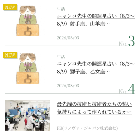
NEW
生活
ニャンコ先生の開運星占い（8/3～
8/9）射手座、山羊座…
2026/08/03
No.
NEW
生活
ニャンコ先生の開運星占い（8/3～
8/9）獅子座、乙女座…
2026/08/03
No.
最先端の技術と技術者たちの熱い
気持ちによって作られているオー
ダーメイド補聴器
PR(ソノヴァ・ジャパン株式会社)