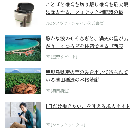
ことばと雑音を切り離し雑音を最大限
に除去する、フォナック補聴器の最上
位モデル
PR(ソノヴァ・ジャパン株式会社)
静かな波のせせらぎと、満天の星が広
がり、くつろぎを体感できる『西表島
ホテル by...
PR(星野リゾート)
鹿児島県産の芋のみを用いて造られて
いる濵田酒造の本格焼酎
PR(濵田酒造)
1日だけ働きたい、を叶える求人サイト
PR(ショットワークス)