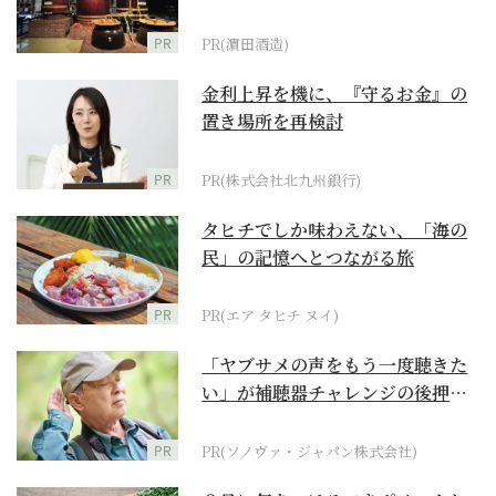
PR
PR(濵田酒造)
金利上昇を機に、『守るお金』の
置き場所を再検討
PR
PR(株式会社北九州銀行)
タヒチでしか味わえない、「海の
民」の記憶へとつながる旅
PR
PR(エア タヒチ ヌイ)
「ヤブサメの声をもう一度聴きた
い」が補聴器チャレンジの後押し
に
PR
PR(ソノヴァ・ジャパン株式会社)