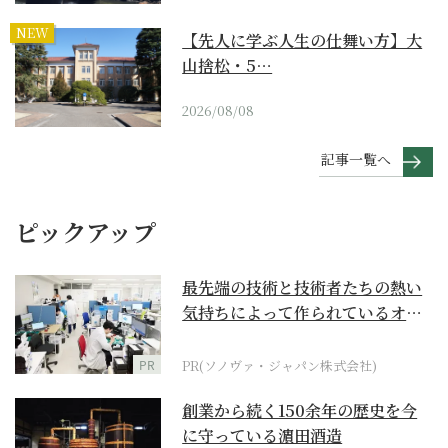
NEW
【先人に学ぶ人生の仕舞い方】大
山捨松・5…
2026/08/08
記事一覧へ
ピックアップ
最先端の技術と技術者たちの熱い
気持ちによって作られているオー
ダーメイド補聴器
PR
PR(ソノヴァ・ジャパン株式会社)
創業から続く150余年の歴史を今
に守っている濵田酒造