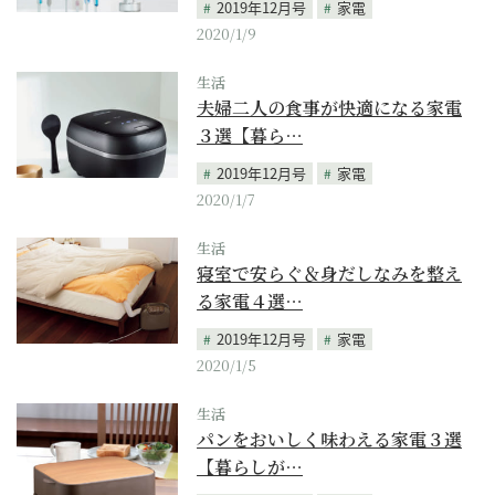
2019年12月号
家電
2020/1/9
生活
夫婦二人の食事が快適になる家電
３選【暮ら…
2019年12月号
家電
2020/1/7
生活
寝室で安らぐ＆身だしなみを整え
る家電４選…
2019年12月号
家電
2020/1/5
生活
パンをおいしく味わえる家電３選
【暮らしが…