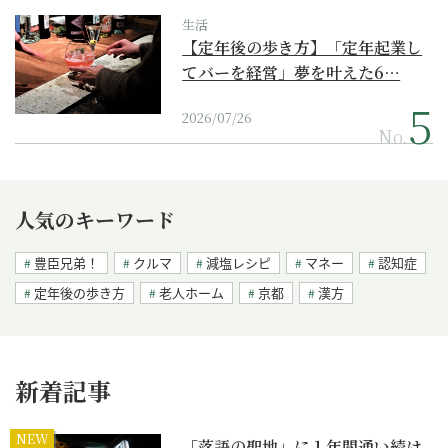
生活
【定年後の歩き方】「定年起業し
てバーを経営」夢を叶えた6…
2026/07/26
No.
人気のキーワード
豊臣兄弟！
クルマ
減塩レシピ
マネー
認知症
定年後の歩き方
老人ホーム
京都
漢方
新着記事
NEW
「落語の聖地」に１年間通い続け