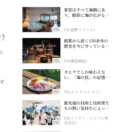
客室はすべて海側にあ
り、眼前に海が広がる
『西表島ホテル by 星野
リゾート』
PR
PR(星野リゾート)
創業から続く150余年の
歴史を今に守っている濵
田酒造
の
PR
PR(濵田酒造)
タヒチでしか味わえな
い、「海の民」の記憶へ
ず
とつながる旅
PR
PR(エア タヒチ ヌイ)
最先端の技術と技術者た
ちの熱い気持ちによって
作られているオーダーメ
PR(ソノヴァ・ジャパン株
イド補聴器
PR
式会社)