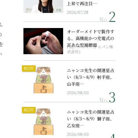
上昇で再注目…
PR
2026/07/28
No.
ん
オーダーメイドで製作す
の
る、高機能かつ充電式の
を
耳あな型補聴器
PR(ソノヴァ・ジャパン株
式会社)
い
NEW
ニャンコ先生の開運星占
い（8/3～8/9）射手座、
山羊座…
2026/08/03
No.
NEW
ニャンコ先生の開運星占
い（8/3～8/9）獅子座、
乙女座…
2026/08/03