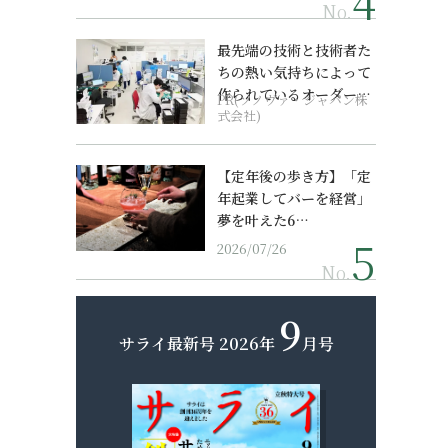
No.
最先端の技術と技術者た
ちの熱い気持ちによって
作られているオーダーメ
PR(ソノヴァ・ジャパン株
イド補聴器
式会社)
【定年後の歩き方】「定
年起業してバーを経営」
夢を叶えた6…
2026/07/26
No.
9
サライ最新号
2026年
月号