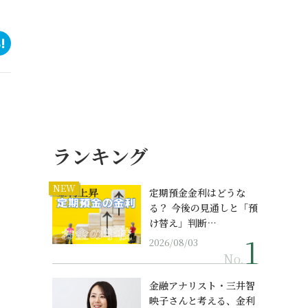
ランキング
NEW
定期預金金利はどうな
る？ 今後の見通しと「預
け替え」判断…
2026/08/03
No.
金融アナリスト・三井智
映子さんと考える、金利