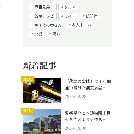
1
豊臣兄弟！
クルマ
減塩レシピ
マネー
認知症
定年後の歩き方
老人ホーム
京都
漢方
新着記事
NEW
「落語の聖地」に１年間
通い続けた演芸評論…
2026/08/08
NEW
愛媛県立とべ動物園｜見
せることよりも生き…
2026/08/08