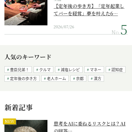
【定年後の歩き方】「定年起業し
てバーを経営」夢を叶えた6…
2026/07/26
No.
人気のキーワード
豊臣兄弟！
クルマ
減塩レシピ
マネー
認知症
定年後の歩き方
老人ホーム
京都
漢方
新着記事
NEW
思考をAIに委ねるリスクとは？AI
の回答…