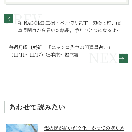
和 NAGOMI 三徳・パン切り包丁｜刃物の町、岐
阜県関市から届いた銘品。手とひとつになるよう
な握り心地と、抜群の切れ味
毎週月曜日更新！「ニャンコ先生の開運星占い」
（11/11～11/17）牡羊座～蟹座編
あわせて読みたい
海の民が紡いだ文化。かつてのポリネ