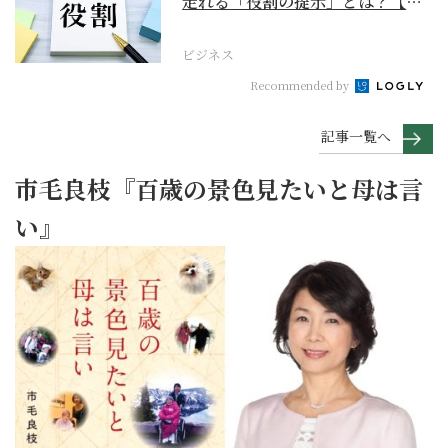
走れる「役割の提示」とは？【ビ
ジネスの極意】
ビジネス
Recommended by
記事一覧へ
市毛良枝『百歳の景色見たいと母は言
い』