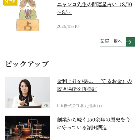
NEW
ニャンコ先生の開運星占い（8/10
～8/…
2026/08/10
記事一覧へ
ピックアップ
金利上昇を機に、『守るお金』の
置き場所を再検討
PR
PR(株式会社北九州銀行)
創業から続く150余年の歴史を今
に守っている濵田酒造