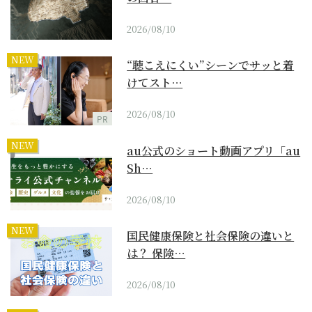
2026/08/10
NEW
“聴こえにくい”シーンでサッと着
けてスト…
2026/08/10
PR
NEW
au公式のショート動画アプリ「au
Sh…
2026/08/10
NEW
国民健康保険と社会保険の違いと
は？ 保険…
2026/08/10