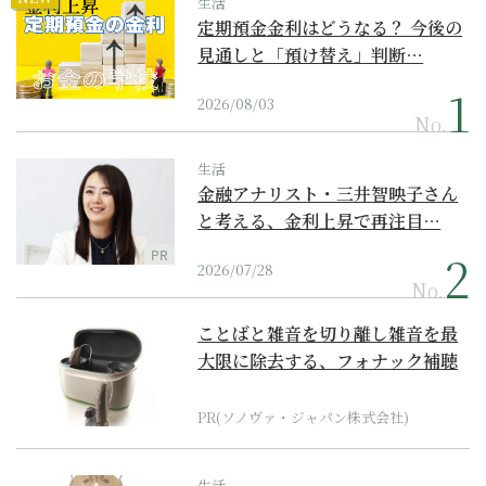
生活
定期預金金利はどうなる？ 今後の
見通しと「預け替え」判断…
2026/08/03
No.
生活
金融アナリスト・三井智映子さん
と考える、金利上昇で再注目…
PR
2026/07/28
No.
ことばと雑音を切り離し雑音を最
大限に除去する、フォナック補聴
器の最上位モデル
PR(ソノヴァ・ジャパン株式会社)
生活