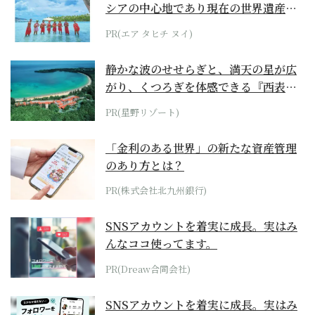
シアの中心地であり現在の世界遺産か
らみえてくる...
PR(エア タヒチ ヌイ)
静かな波のせせらぎと、満天の星が広
がり、くつろぎを体感できる『西表島
ホテル by...
PR(星野リゾート)
「金利のある世界」の新たな資産管理
のあり方とは？
PR(株式会社北九州銀行)
SNSアカウントを着実に成長。実はみ
んなココ使ってます。
PR(Dreaw合同会社)
SNSアカウントを着実に成長。実はみ