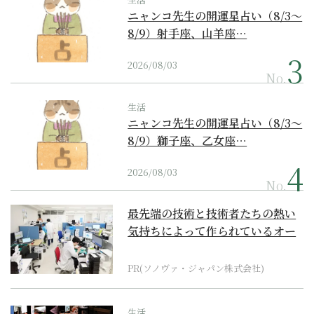
ニャンコ先生の開運星占い（8/3～
8/9）射手座、山羊座…
2026/08/03
No.
生活
ニャンコ先生の開運星占い（8/3～
8/9）獅子座、乙女座…
2026/08/03
No.
最先端の技術と技術者たちの熱い
気持ちによって作られているオー
ダーメイド補聴器
PR(ソノヴァ・ジャパン株式会社)
生活