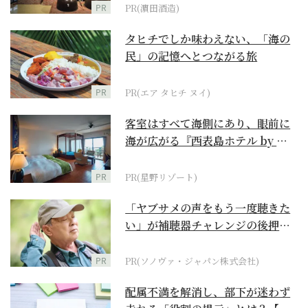
PR
PR(濵田酒造)
タヒチでしか味わえない、「海の
民」の記憶へとつながる旅
PR
PR(エア タヒチ ヌイ)
客室はすべて海側にあり、眼前に
海が広がる『西表島ホテル by 星
野リゾート』
PR
PR(星野リゾート)
「ヤブサメの声をもう一度聴きた
い」が補聴器チャレンジの後押し
に
PR
PR(ソノヴァ・ジャパン株式会社)
配属不満を解消し、部下が迷わず