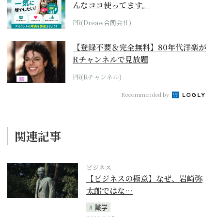
んなココ使ってます。
PR(Dreaw合同会社)
【登録不要＆完全無料】80年代洋楽が
Rチャンネルで見放題
PR(Rチャンネル)
Recommended by
関連記事
ビジネス
【ビジネスの極意】なぜ、岩崎弥
太郎ではな…
識学