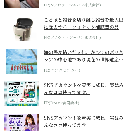
PR(ソノヴァ・ジャパン株式会社)
ことばと雑音を切り離し雑音を最大限
に除去する、フォナック補聴器の最上
位モデル
PR(ソノヴァ・ジャパン株式会社)
海の民が紡いだ文化。かつてのポリネ
シアの中心地であり現在の世界遺産か
らみえてくる...
PR(エア タヒチ ヌイ)
SNSアカウントを着実に成長。実はみ
んなココ使ってます。
PR(Dreaw合同会社)
SNSアカウントを着実に成長。実はみ
んなココ使ってます。