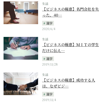
生活
【ビジネスの極意】名門会社を失
った、40…
識学
2020/6/4
生活
【ビジネスの極意】ＭＩＴの学生
だけに伝え…
識学
2019/11/28
生活
【ビジネスの極意】成功する人
は、なぜビジ…
識学
2019/11/4