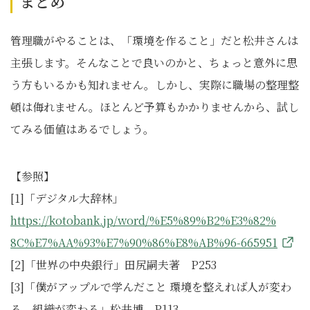
まとめ
管理職がやることは、「環境を作ること」だと松井さんは
主張します。そんなことで良いのかと、ちょっと意外に思
う方もいるかも知れません。しかし、実際に職場の整理整
頓は侮れません。ほとんど予算もかかりませんから、試し
てみる価値はあるでしょう。
【参照】
[1]「デジタル大辞林」
https://kotobank.jp/word/%E5%89%B2%E3%82%
8C%E7%AA%93%E7%90%86%E8%AB%96-665951
[2]「世界の中央銀行」田尻嗣夫著 P253
[3]「僕がアップルで学んだこと 環境を整えれば人が変わ
る、組織が変わる」松井博 P113