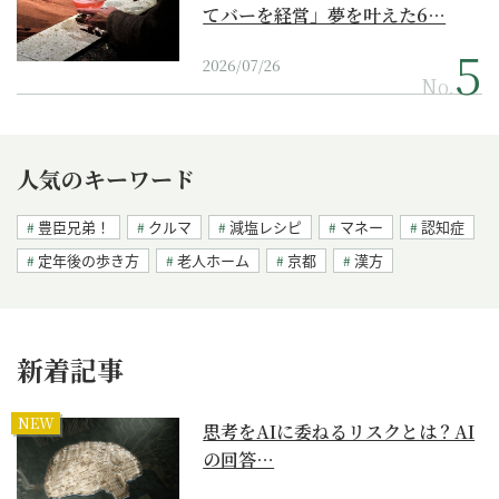
てバーを経営」夢を叶えた6…
2026/07/26
No.
人気のキーワード
豊臣兄弟！
クルマ
減塩レシピ
マネー
認知症
定年後の歩き方
老人ホーム
京都
漢方
新着記事
NEW
思考をAIに委ねるリスクとは？AI
の回答…