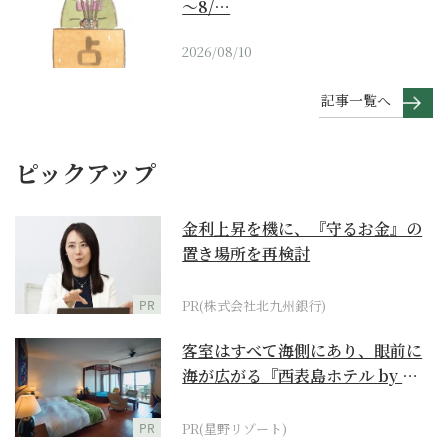
～8/…
2026/08/10
記事一覧へ
ピックアップ
金利上昇を機に、『守るお金』の
置き場所を再検討
PR
PR(株式会社北九州銀行)
客室はすべて海側にあり、眼前に
海が広がる『西表島ホテル by 星
野リゾート』
PR
PR(星野リゾート)