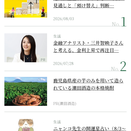
見通しと「預け替え」判断…
2026/08/03
No.
生活
金融アナリスト・三井智映子さん
と考える、金利上昇で再注目…
PR
2026/07/28
No.
鹿児島県産の芋のみを用いて造ら
れている濵田酒造の本格焼酎
PR(濵田酒造)
生活
ニャンコ先生の開運星占い（8/3～