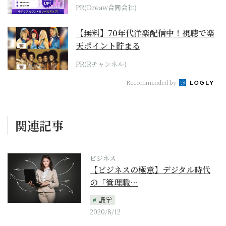
PR(Dreaw合同会社)
【無料】70年代洋楽配信中！視聴で楽
天ポイント貯まる
PR(Rチャンネル)
Recommended by
関連記事
ビジネス
【ビジネスの極意】デジタル時代
の「管理職…
識学
2020/8/12