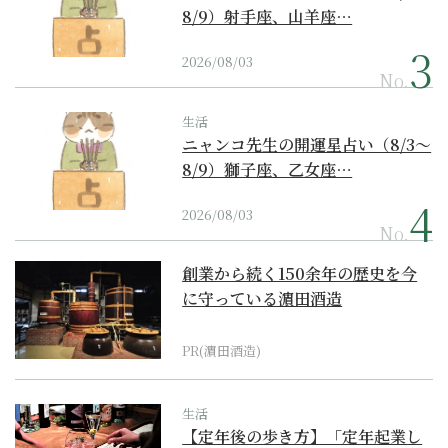
8/9）射手座、山羊座…
2026/08/03
No.
生活
ニャンコ先生の開運星占い（8/3～
8/9）獅子座、乙女座…
2026/08/03
No.
創業から続く150余年の歴史を今
に守っている濵田酒造
PR(濵田酒造)
生活
【定年後の歩き方】「定年起業し