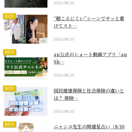
2026/08/10
NEW
“聴こえにくい”シーンでサッと着
けてスト…
2026/08/10
PR
NEW
au公式のショート動画アプリ「au
Sh…
2026/08/10
NEW
国民健康保険と社会保険の違いと
は？ 保険…
2026/08/10
NEW
ニャンコ先生の開運星占い（8/10