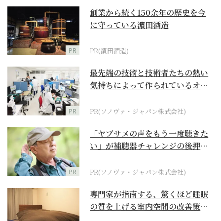
創業から続く150余年の歴史を今
に守っている濵田酒造
PR
PR(濵田酒造)
最先端の技術と技術者たちの熱い
気持ちによって作られているオー
ダーメイド補聴器
PR
PR(ソノヴァ・ジャパン株式会社)
「ヤブサメの声をもう一度聴きた
い」が補聴器チャレンジの後押し
に
PR
PR(ソノヴァ・ジャパン株式会社)
専門家が指南する、驚くほど睡眠
の質を上げる室内空間の改善策と
は