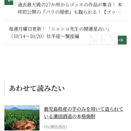
過去最大級の27か所からゴッホの作品が集合！ 本
邦初公開の『パリの屋根』も観られる！【ゴッホ
展】
毎週月曜日更新！「ニャンコ先生の開運星占い」
（10/14～10/20）牡羊座～蟹座編
あわせて読みたい
鹿児島県産の芋のみを用いて造られて
いる濵田酒造の本格焼酎
PR(濵田酒造)