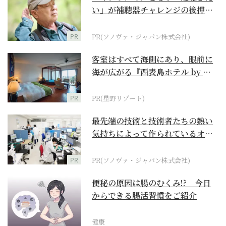
い」が補聴器チャレンジの後押し
に
PR
PR(ソノヴァ・ジャパン株式会社)
客室はすべて海側にあり、眼前に
海が広がる『西表島ホテル by 星
野リゾート』
PR
PR(星野リゾート)
最先端の技術と技術者たちの熱い
気持ちによって作られているオー
ダーメイド補聴器
PR
PR(ソノヴァ・ジャパン株式会社)
便秘の原因は腸のむくみ!? 今日
からできる腸活習慣をご紹介
健康