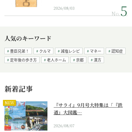
2026/08/03
No.
人気のキーワード
豊臣兄弟！
クルマ
減塩レシピ
マネー
認知症
定年後の歩き方
老人ホーム
京都
漢方
新着記事
NEW
『サライ』9月号大特集は「『鉄
道』大図鑑…
2026/08/07