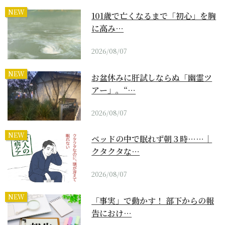
NEW
101歳で亡くなるまで「初心」を胸
に高み…
2026/08/07
NEW
お盆休みに肝試しならぬ「幽霊ツ
アー」。“…
2026/08/07
NEW
ベッドの中で眠れず朝３時……｜
クタクタな…
2026/08/07
NEW
「事実」で動かす！ 部下からの報
告におけ…