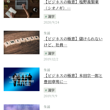
【ビジネスの極意】塩野義製薬
（シオノギ）…
識学
2020/9/24
生活
【ビジネスの極意】儲けられない
けど、社員…
識学
2019/12/2
生活
【ビジネスの極意】本田宗一郎と
豊田章男に…
識学
2019/9/9
生活