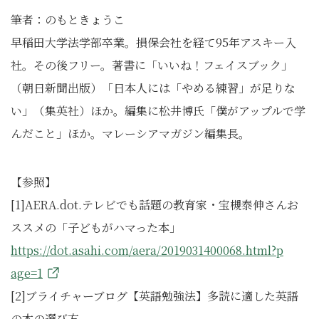
筆者：のもときょうこ
早稲田大学法学部卒業。損保会社を経て95年アスキー入
社。その後フリー。著書に「いいね！フェイスブック」
（朝日新聞出版）「日本人には「やめる練習」が足りな
い」（集英社）ほか。編集に松井博氏「僕がアップルで学
んだこと」ほか。マレーシアマガジン編集長。
【参照】
[1]AERA.dot.テレビでも話題の教育家・宝槻泰伸さんお
ススメの「子どもがハマった本」
https://dot.asahi.com/aera/2019031400068.html?p
age=1
[2]ブライチャーブログ【英語勉強法】多読に適した英語
の本の選び方