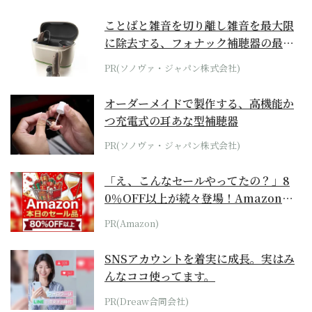
ことばと雑音を切り離し雑音を最大限
に除去する、フォナック補聴器の最上
位モデル
PR(ソノヴァ・ジャパン株式会社)
オーダーメイドで製作する、高機能か
つ充電式の耳あな型補聴器
PR(ソノヴァ・ジャパン株式会社)
「え、こんなセールやってたの？」8
0％OFF以上が続々登場！Amazonの
本気が...
PR(Amazon)
SNSアカウントを着実に成長。実はみ
んなココ使ってます。
PR(Dreaw合同会社)