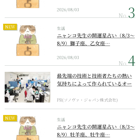
2026/08/03
No.
NEW
生活
ニャンコ先生の開運星占い（8/3～
8/9）獅子座、乙女座…
2026/08/03
No.
最先端の技術と技術者たちの熱い
気持ちによって作られているオー
ダーメイド補聴器
PR(ソノヴァ・ジャパン株式会社)
NEW
生活
ニャンコ先生の開運星占い（8/3～
8/9）牡羊座、牡牛座…