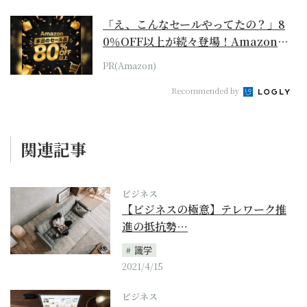
「え、こんなセールやってたの？」8
0％OFF以上が続々登場！Amazonの
本気が...
PR(Amazon)
Recommended by
関連記事
ビジネス
【ビジネスの極意】テレワーク推
進の抵抗勢…
識学
2021/4/15
ビジネス