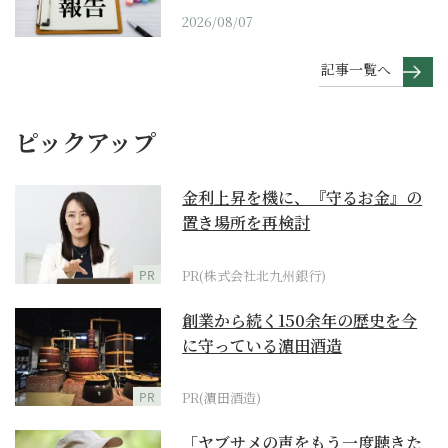
2026/08/07
記事一覧へ
ピックアップ
金利上昇を機に、『守るお金』の
置き場所を再検討
PR
PR(株式会社北九州銀行)
創業から続く150余年の歴史を今
に守っている濵田酒造
PR
PR(濵田酒造)
「ヤブサメの声をもう一度聴きた