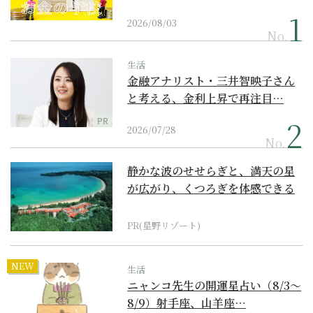
2026/08/03
No.
生活
金融アナリスト・三井智映子さん
と考える、金利上昇で再注目…
PR
2026/07/28
No.
静かな波のせせらぎと、満天の星
が広がり、くつろぎを体感できる
『西表島ホテル by...
PR(星野リゾート)
NEW
生活
ニャンコ先生の開運星占い（8/3～
8/9）射手座、山羊座…