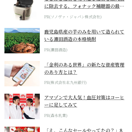
に除去する、フォナック補聴器の最上
位モデル
PR(ソノヴァ・ジャパン株式会社)
鹿児島県産の芋のみを用いて造られて
いる濵田酒造の本格焼酎
PR(濵田酒造)
「金利のある世界」の新たな資産管理
のあり方とは？
PR(株式会社北九州銀行)
アマゾンで大人気！血圧対策はコーヒ
ーに足してみて
PR(森永乳業)
「え、こんなセールやってたの？」8