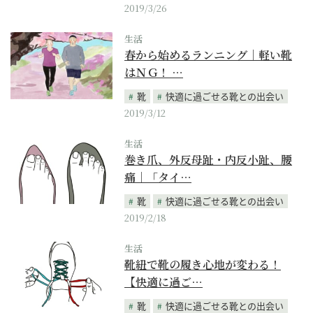
2019/3/26
生活
春から始めるランニング｜軽い靴
はＮＧ！ …
靴
快適に過ごせる靴との出会い
2019/3/12
生活
巻き爪、外反母趾・内反小趾、腰
痛｜「タイ…
靴
快適に過ごせる靴との出会い
2019/2/18
生活
靴紐で靴の履き心地が変わる！
【快適に過ご…
靴
快適に過ごせる靴との出会い