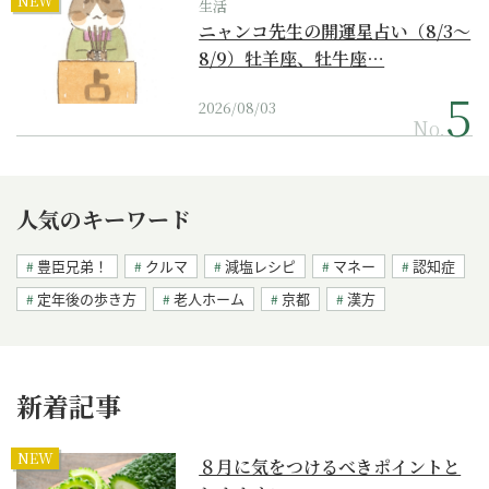
NEW
生活
ニャンコ先生の開運星占い（8/3～
8/9）牡羊座、牡牛座…
2026/08/03
No.
人気のキーワード
豊臣兄弟！
クルマ
減塩レシピ
マネー
認知症
定年後の歩き方
老人ホーム
京都
漢方
新着記事
NEW
８月に気をつけるべきポイントと