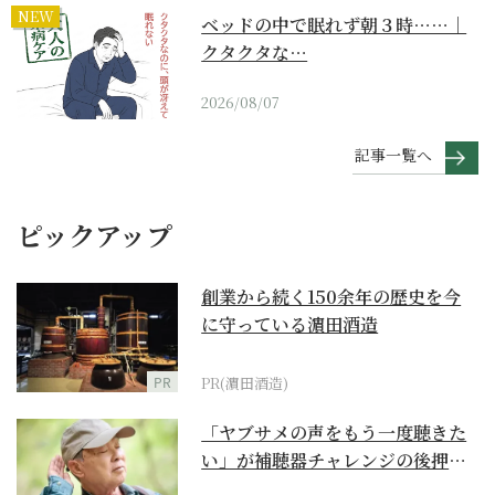
NEW
ベッドの中で眠れず朝３時……｜
クタクタな…
2026/08/07
記事一覧へ
ピックアップ
創業から続く150余年の歴史を今
に守っている濵田酒造
PR
PR(濵田酒造)
「ヤブサメの声をもう一度聴きた
い」が補聴器チャレンジの後押し
に