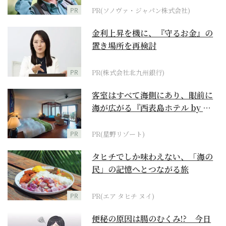
PR
PR(ソノヴァ・ジャパン株式会社)
金利上昇を機に、『守るお金』の
置き場所を再検討
PR
PR(株式会社北九州銀行)
客室はすべて海側にあり、眼前に
海が広がる『西表島ホテル by 星
野リゾート』
PR
PR(星野リゾート)
タヒチでしか味わえない、「海の
民」の記憶へとつながる旅
PR
PR(エア タヒチ ヌイ)
便秘の原因は腸のむくみ!? 今日