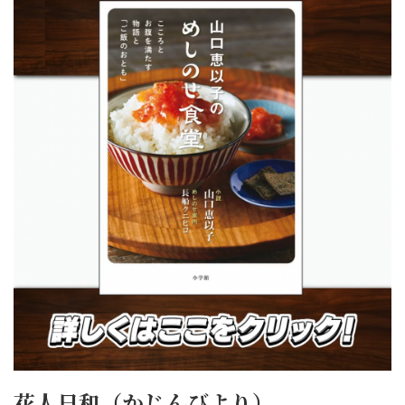
花人日和（かじんびより）