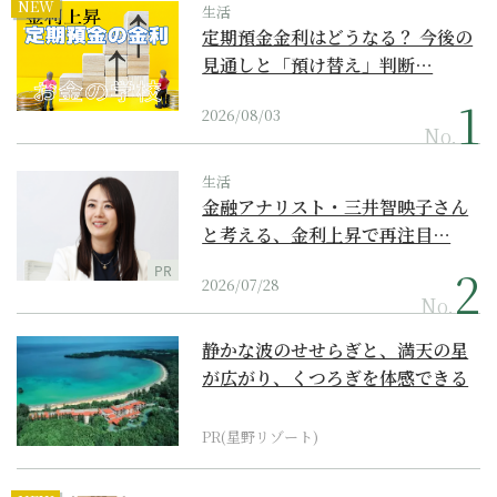
NEW
生活
定期預金金利はどうなる？ 今後の
見通しと「預け替え」判断…
2026/08/03
No.
生活
金融アナリスト・三井智映子さん
と考える、金利上昇で再注目…
PR
2026/07/28
No.
静かな波のせせらぎと、満天の星
が広がり、くつろぎを体感できる
『西表島ホテル by...
PR(星野リゾート)