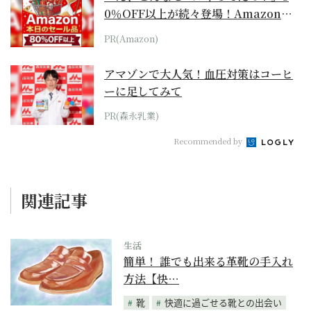
0％OFF以上が続々登場！Amazonの
本気が...
PR(Amazon)
アマゾンで大人気！血圧対策はコーヒ
ーに足してみて
PR(森永乳業)
Recommended by
関連記事
生活
簡単！ 誰でも出来る革靴の手入れ
方法【快…
靴
快適に過ごせる靴との出会い