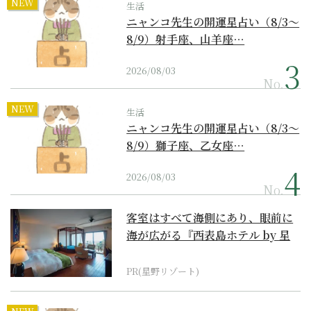
NEW
生活
ニャンコ先生の開運星占い（8/3～
8/9）射手座、山羊座…
2026/08/03
No.
NEW
生活
ニャンコ先生の開運星占い（8/3～
8/9）獅子座、乙女座…
2026/08/03
No.
客室はすべて海側にあり、眼前に
海が広がる『西表島ホテル by 星
野リゾート』
PR(星野リゾート)