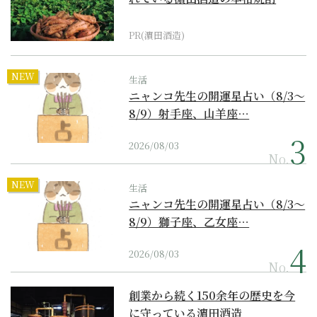
PR(濵田酒造)
NEW
生活
ニャンコ先生の開運星占い（8/3～
8/9）射手座、山羊座…
2026/08/03
No.
NEW
生活
ニャンコ先生の開運星占い（8/3～
8/9）獅子座、乙女座…
2026/08/03
No.
創業から続く150余年の歴史を今
に守っている濵田酒造