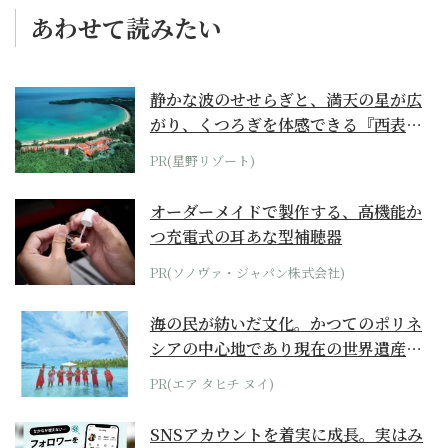
あわせて読みたい
静かな波のせせらぎと、満天の星が広
がり、くつろぎを体感できる『西表島
ホテル by...
PR(星野リゾート)
オーダーメイドで製作する、高機能か
つ充電式の耳あな型補聴器
PR(ソノヴァ・ジャパン株式会社)
海の民が紡いだ文化。かつてのポリネ
シアの中心地であり現在の世界遺産か
らみえてくる...
PR(エア タヒチ ヌイ)
SNSアカウントを着実に成長。実はみ