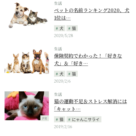
生活
ペットの名前ランキング2020、犬
1位は…
犬
猫
2020/5/28
生活
保険契約でわかった！「好きな
犬」＆「好き…
犬
猫
2020/2/6
生活
猫の運動不足＆ストレス解消には
｢キャット…
PR
猫
にゃんこサライ
2019/2/16