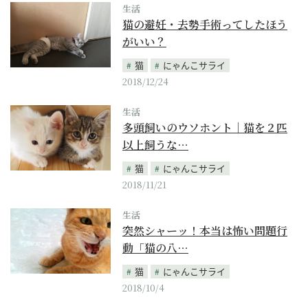
生活
猫の避妊・去勢手術ってしたほう
がいい？
猫
にゃんこサライ
2018/12/24
生活
多頭飼いのウソホント｜猫を２匹
以上飼うな…
猫
にゃんこサライ
2018/11/21
生活
突然シャーッ！本当は怖い問題行
動「猫の八…
猫
にゃんこサライ
2018/10/4