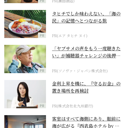
PR
PR(濵田酒造)
タヒチでしか味わえない、「海の
民」の記憶へとつながる旅
PR
PR(エア タヒチ ヌイ)
「ヤブサメの声をもう一度聴きた
い」が補聴器チャレンジの後押し
に
PR
PR(ソノヴァ・ジャパン株式会社)
金利上昇を機に、『守るお金』の
置き場所を再検討
PR
PR(株式会社北九州銀行)
客室はすべて海側にあり、眼前に
海が広がる『西表島ホテル by 星