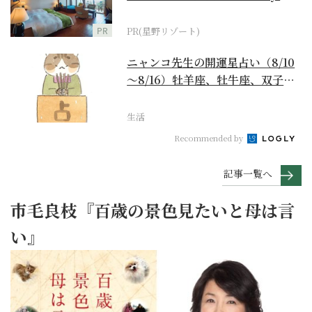
野リゾート』
PR
PR(星野リゾート)
ニャンコ先生の開運星占い（8/10
～8/16）牡羊座、牡牛座、双子
座、蟹座編
生活
Recommended by
記事一覧へ
市毛良枝『百歳の景色見たいと母は言
い』