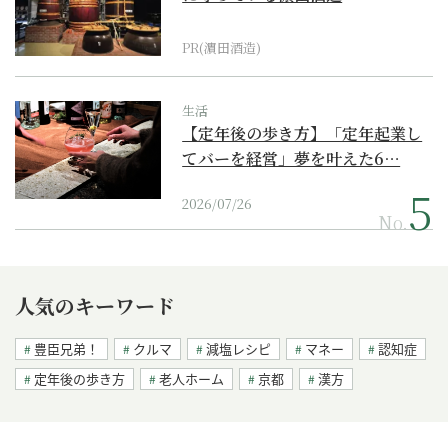
PR(濵田酒造)
生活
【定年後の歩き方】「定年起業し
てバーを経営」夢を叶えた6…
2026/07/26
No.
人気のキーワード
豊臣兄弟！
クルマ
減塩レシピ
マネー
認知症
定年後の歩き方
老人ホーム
京都
漢方