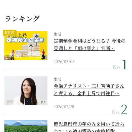
ランキング
NEW
生活
定期預金金利はどうなる？ 今後の
見通しと「預け替え」判断…
2026/08/03
No.
生活
金融アナリスト・三井智映子さん
と考える、金利上昇で再注目…
PR
2026/07/28
No.
鹿児島県産の芋のみを用いて造ら
れている濵田酒造の本格焼酎