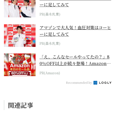
ーに足してみて
PR(森永乳業)
アマゾンで大人気！血圧対策はコーヒ
ーに足してみて
PR(森永乳業)
「え、こんなセールやってたの？」8
0％OFF以上が続々登場！Amazonの
本気が...
PR(Amazon)
Recommended by
関連記事