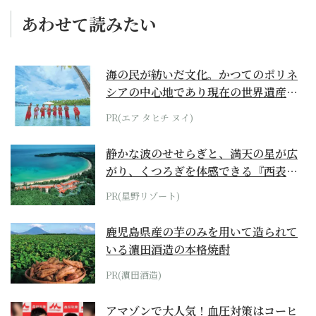
あわせて読みたい
海の民が紡いだ文化。かつてのポリネ
シアの中心地であり現在の世界遺産か
らみえてくる...
PR(エア タヒチ ヌイ)
静かな波のせせらぎと、満天の星が広
がり、くつろぎを体感できる『西表島
ホテル by...
PR(星野リゾート)
鹿児島県産の芋のみを用いて造られて
いる濵田酒造の本格焼酎
PR(濵田酒造)
アマゾンで大人気！血圧対策はコーヒ