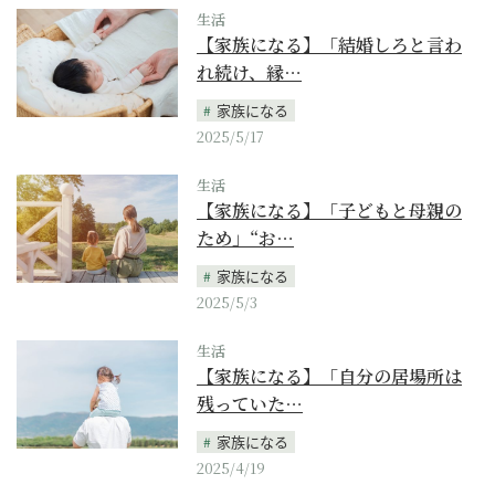
生活
【家族になる】「結婚しろと言わ
れ続け、縁…
家族になる
2025/5/17
生活
【家族になる】「子どもと母親の
ため」“お…
家族になる
2025/5/3
生活
【家族になる】「自分の居場所は
残っていた…
家族になる
2025/4/19