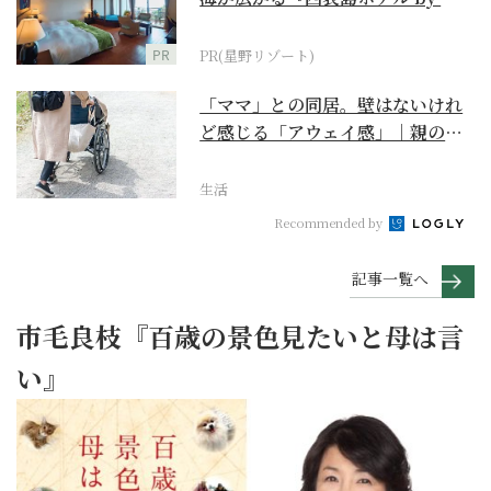
野リゾート』
PR
PR(星野リゾート)
「ママ」との同居。壁はないけれ
ど感じる「アウェイ感」｜親の終
の棲家をどう選ぶ？【...
生活
Recommended by
記事一覧へ
市毛良枝『百歳の景色見たいと母は言
い』