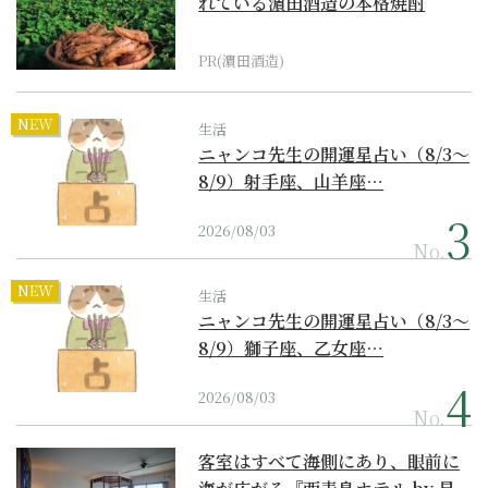
れている濵田酒造の本格焼酎
PR(濵田酒造)
NEW
生活
ニャンコ先生の開運星占い（8/3～
8/9）射手座、山羊座…
2026/08/03
No.
NEW
生活
ニャンコ先生の開運星占い（8/3～
8/9）獅子座、乙女座…
2026/08/03
No.
客室はすべて海側にあり、眼前に