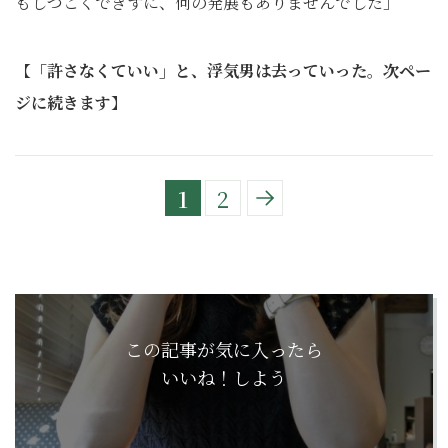
もしつこくできずに、何の発展もありませんでした」
【
「許さなくていい」と、浮気男は去っていった
。
次ペー
ジに続きます
】
1
2
この記事が気に入ったら
いいね！しよう