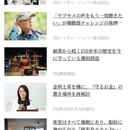
PR
PR(ソノヴァ・ジャパン株式会社)
「ヤブサメの声をもう一度聴きた
い」が補聴器チャレンジの後押し
に
PR
PR(ソノヴァ・ジャパン株式会社)
創業から続く150余年の歴史を今
に守っている濵田酒造
PR
PR(濵田酒造)
金利上昇を機に、『守るお金』の
置き場所を再検討
PR
PR(株式会社北九州銀行)
客室はすべて海側にあり、眼前に
海が広がる『西表島ホテル by 星