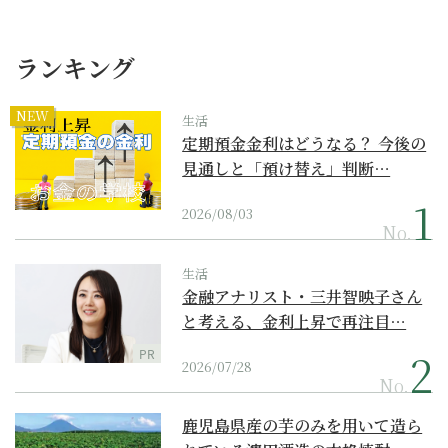
ランキング
NEW
生活
定期預金金利はどうなる？ 今後の
見通しと「預け替え」判断…
2026/08/03
No.
生活
金融アナリスト・三井智映子さん
と考える、金利上昇で再注目…
PR
2026/07/28
No.
鹿児島県産の芋のみを用いて造ら