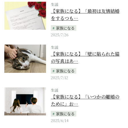
生活
【家族になる】「最初は友情結婚
をするつも…
家族になる
2025/7/26
生活
【家族になる】「壁に貼られた猫
の写真はあ…
家族になる
2025/7/12
生活
【家族になる】「いつかの離婚の
ために」お…
家族になる
2025/6/14