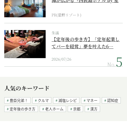
海が広がる『西表島ホテル by 星
野リゾート』
PR(星野リゾート)
生活
【定年後の歩き方】「定年起業し
てバーを経営」夢を叶えた6…
2026/07/26
No.
人気のキーワード
豊臣兄弟！
クルマ
減塩レシピ
マネー
認知症
定年後の歩き方
老人ホーム
京都
漢方