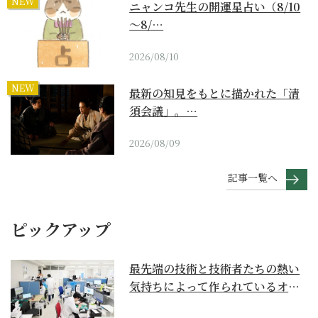
NEW
ニャンコ先生の開運星占い（8/10
～8/…
2026/08/10
NEW
最新の知見をもとに描かれた「清
須会議」。…
2026/08/09
記事一覧へ
ピックアップ
最先端の技術と技術者たちの熱い
気持ちによって作られているオー
ダーメイド補聴器