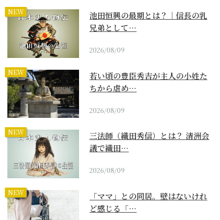
NEW
池田恒興の最期とは？｜信長の乳
兄弟として…
2026/08/09
NEW
若い頃の豊臣秀吉が主人の小姓た
ちから虐め…
2026/08/09
NEW
三法師（織田秀信）とは？ 清洲会
議で織田…
2026/08/09
NEW
「ママ」との同居。壁はないけれ
ど感じる「…