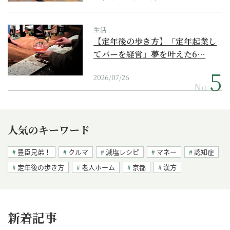
生活
【定年後の歩き方】「定年起業し
てバーを経営」夢を叶えた6…
2026/07/26
No.
人気のキーワード
豊臣兄弟！
クルマ
減塩レシピ
マネー
認知症
定年後の歩き方
老人ホーム
京都
漢方
新着記事