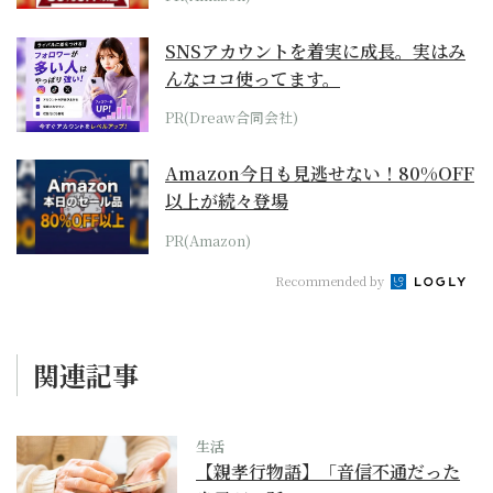
SNSアカウントを着実に成長。実はみ
んなココ使ってます。
PR(Dreaw合同会社)
Amazon今日も見逃せない！80%OFF
以上が続々登場
PR(Amazon)
Recommended by
関連記事
生活
【親孝行物語】「音信不通だった