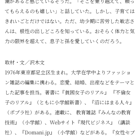
潮があると感じているそうだ。「そこを乗り越えて、頼っ
てもらえるのも嬉しい」と話していた。しかし、子育ては
きれいごとだけではない。ただ、幼少期に苦労した敏志さ
んは、根性の出しどころを知っている。おそらく体力と気
力の限界を超えて、息子と孫を愛していくのだろう。
取材・文／沢木文
1976年東京都足立区生まれ。大学在学中よりファッショ
ン雑誌の編集に携わる。恋愛、結婚、出産などをテーマと
した記事を担当。著書に『貧困女子のリアル』 『不倫女
子のリアル』（ともに小学館新書）、『沼にはまる人々』
（ポプラ社）がある。連載に、 教育雑誌『みんなの教育
技術』（小学館）、Webサイト『現代ビジネス』（講談
社）、『Domani.jp』（小学館）などがある。『女性セブ