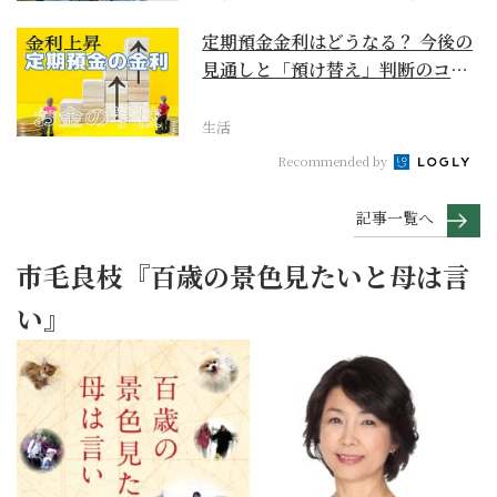
定期預金金利はどうなる？ 今後の
見通しと「預け替え」判断のコツ
【お金の学校】
生活
Recommended by
記事一覧へ
市毛良枝『百歳の景色見たいと母は言
い』