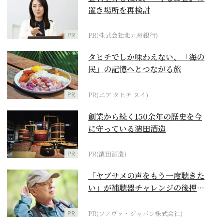
置き場所を再検討
PR
PR(株式会社北九州銀行)
タヒチでしか味わえない、「海の
民」の記憶へとつながる旅
PR
PR(エア タヒチ ヌイ)
創業から続く150余年の歴史を今
に守っている濵田酒造
PR
PR(濵田酒造)
「ヤブサメの声をもう一度聴きた
い」が補聴器チャレンジの後押し
に
PR
PR(ソノヴァ・ジャパン株式会社)