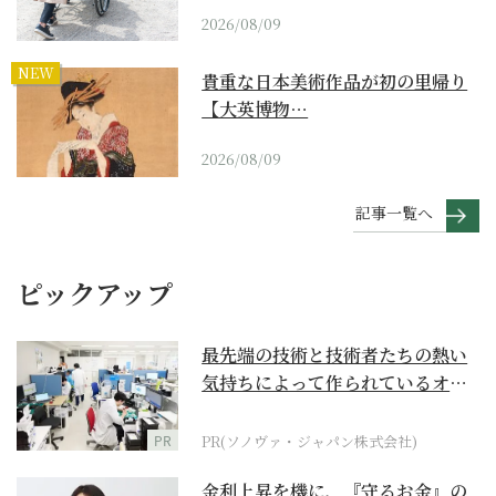
2026/08/09
NEW
貴重な日本美術作品が初の里帰り
【大英博物…
2026/08/09
記事一覧へ
ピックアップ
最先端の技術と技術者たちの熱い
気持ちによって作られているオー
ダーメイド補聴器
PR
PR(ソノヴァ・ジャパン株式会社)
金利上昇を機に、『守るお金』の