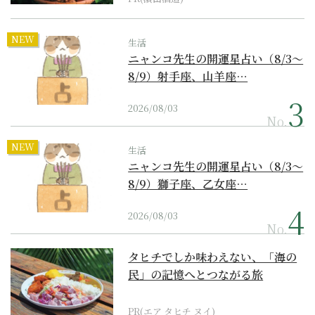
NEW
生活
ニャンコ先生の開運星占い（8/3～
8/9）射手座、山羊座…
2026/08/03
No.
NEW
生活
ニャンコ先生の開運星占い（8/3～
8/9）獅子座、乙女座…
2026/08/03
No.
タヒチでしか味わえない、「海の
民」の記憶へとつながる旅
PR(エア タヒチ ヌイ)