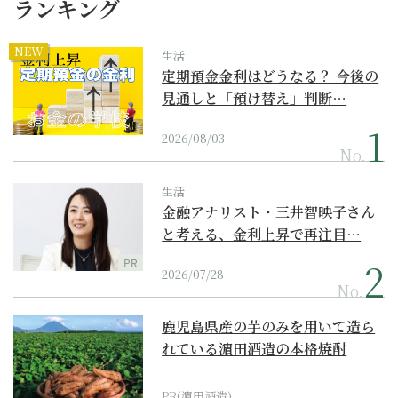
ランキング
NEW
生活
定期預金金利はどうなる？ 今後の
見通しと「預け替え」判断…
2026/08/03
No.
生活
金融アナリスト・三井智映子さん
と考える、金利上昇で再注目…
PR
2026/07/28
No.
鹿児島県産の芋のみを用いて造ら
れている濵田酒造の本格焼酎
PR(濵田酒造)