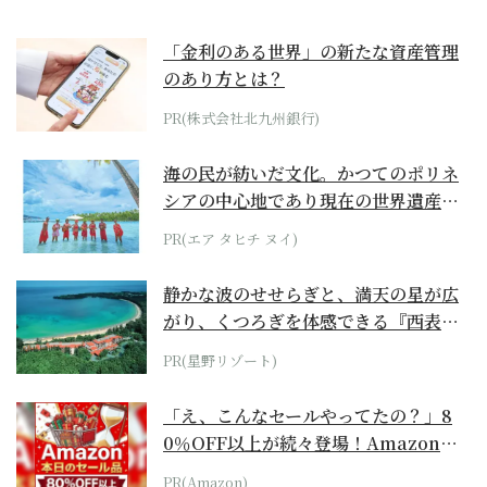
「金利のある世界」の新たな資産管理
のあり方とは？
PR(株式会社北九州銀行)
海の民が紡いだ文化。かつてのポリネ
シアの中心地であり現在の世界遺産か
らみえてくる...
PR(エア タヒチ ヌイ)
静かな波のせせらぎと、満天の星が広
がり、くつろぎを体感できる『西表島
ホテル by...
PR(星野リゾート)
「え、こんなセールやってたの？」8
0％OFF以上が続々登場！Amazonの
本気が...
PR(Amazon)