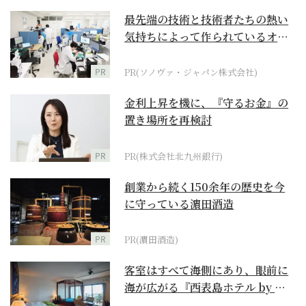
最先端の技術と技術者たちの熱い
気持ちによって作られているオー
ダーメイド補聴器
PR
PR(ソノヴァ・ジャパン株式会社)
金利上昇を機に、『守るお金』の
置き場所を再検討
PR
PR(株式会社北九州銀行)
創業から続く150余年の歴史を今
に守っている濵田酒造
PR
PR(濵田酒造)
客室はすべて海側にあり、眼前に
海が広がる『西表島ホテル by 星
野リゾート』