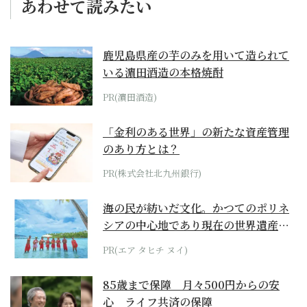
あわせて読みたい
鹿児島県産の芋のみを用いて造られて
いる濵田酒造の本格焼酎
PR(濵田酒造)
「金利のある世界」の新たな資産管理
のあり方とは？
PR(株式会社北九州銀行)
海の民が紡いだ文化。かつてのポリネ
シアの中心地であり現在の世界遺産か
らみえてくる...
PR(エア タヒチ ヌイ)
85歳まで保障 月々500円からの安
心 ライフ共済の保障