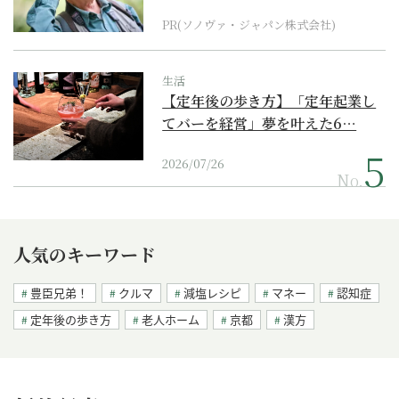
に
PR(ソノヴァ・ジャパン株式会社)
生活
【定年後の歩き方】「定年起業し
てバーを経営」夢を叶えた6…
2026/07/26
No.
人気のキーワード
豊臣兄弟！
クルマ
減塩レシピ
マネー
認知症
定年後の歩き方
老人ホーム
京都
漢方