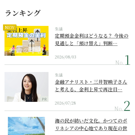
ランキング
NEW
生活
定期預金金利はどうなる？ 今後の
見通しと「預け替え」判断…
2026/08/03
No.
生活
金融アナリスト・三井智映子さん
と考える、金利上昇で再注目…
PR
2026/07/28
No.
海の民が紡いだ文化。かつてのポ
リネシアの中心地であり現在の世