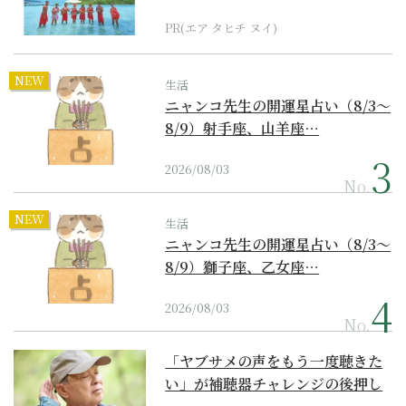
界遺産からみえてくる...
PR(エア タヒチ ヌイ)
NEW
生活
ニャンコ先生の開運星占い（8/3～
8/9）射手座、山羊座…
2026/08/03
No.
NEW
生活
ニャンコ先生の開運星占い（8/3～
8/9）獅子座、乙女座…
2026/08/03
No.
「ヤブサメの声をもう一度聴きた
い」が補聴器チャレンジの後押し