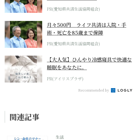
PR(愛知県共済生活協同組合)
月々500円 ライフ共済は入院・手
術・死亡を85歳まで保障
PR(愛知県共済生活協同組合)
【大人気】ひんやり冷感寝具で快適な
睡眠をあなたに。
PR(アイリスプラザ)
Recommended by
関連記事
生活