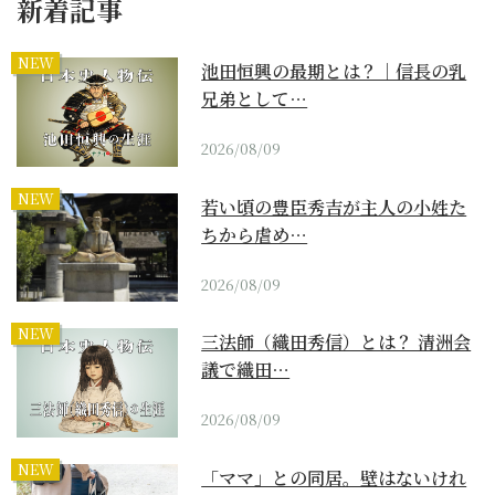
新着記事
NEW
池田恒興の最期とは？｜信長の乳
兄弟として…
2026/08/09
NEW
若い頃の豊臣秀吉が主人の小姓た
ちから虐め…
2026/08/09
NEW
三法師（織田秀信）とは？ 清洲会
議で織田…
2026/08/09
NEW
「ママ」との同居。壁はないけれ