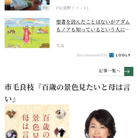
PR
PR(星野リゾート)
聖書を読んだことはないがアダム
もノアも知っているという人に
『創世記』がもたらすア...
生活
Recommended by
記事一覧へ
市毛良枝『百歳の景色見たいと母は言
い』