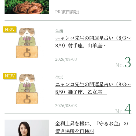
PR(濵田酒造)
NEW
生活
ニャンコ先生の開運星占い（8/3～
8/9）射手座、山羊座…
2026/08/03
No.
NEW
生活
ニャンコ先生の開運星占い（8/3～
8/9）獅子座、乙女座…
2026/08/03
No.
金利上昇を機に、『守るお金』の
置き場所を再検討