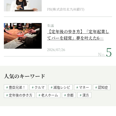
PR(株式会社北九州銀行)
生活
【定年後の歩き方】「定年起業し
てバーを経営」夢を叶えた6…
2026/07/26
No.
人気のキーワード
豊臣兄弟！
クルマ
減塩レシピ
マネー
認知症
定年後の歩き方
老人ホーム
京都
漢方