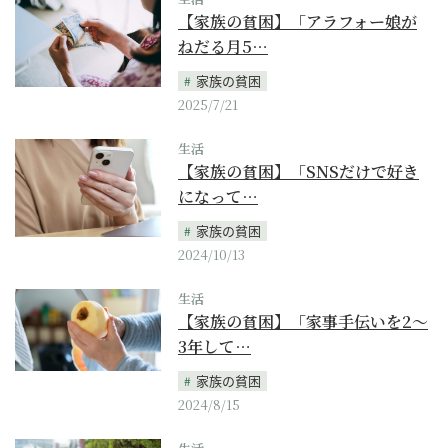
【家族の貧困】「アラフォー娘が
ねだる月5…
家族の貧困
2025/7/21
生活
【家族の貧困】「SNSだけで好き
になって…
家族の貧困
2024/10/13
生活
【家族の貧困】「家事手伝いを2～
3年して…
家族の貧困
2024/8/15