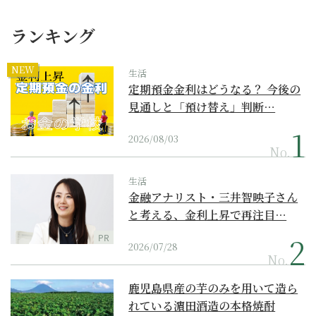
ランキング
NEW
生活
定期預金金利はどうなる？ 今後の
見通しと「預け替え」判断…
2026/08/03
No.
生活
金融アナリスト・三井智映子さん
と考える、金利上昇で再注目…
PR
2026/07/28
No.
鹿児島県産の芋のみを用いて造ら
れている濵田酒造の本格焼酎