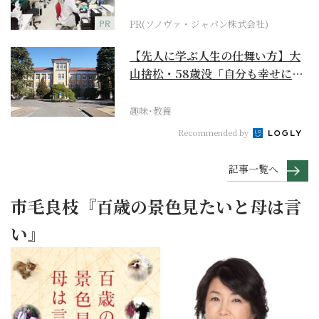
ダーメイド補聴器
PR
PR(ソノヴァ・ジャパン株式会社)
【先人に学ぶ人生の仕舞い方】大
山捨松・58歳没「自分も幸せにな
れその上お国のため...
趣味･教養
Recommended by
記事一覧へ
市毛良枝『百歳の景色見たいと母は言
い』