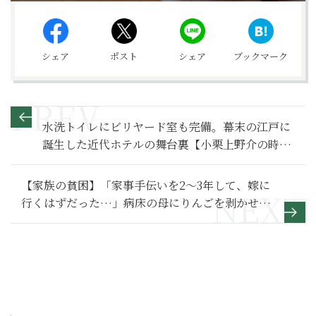
シェア
ポスト
シェア
ブックマーク
水洗トイレにビリヤード室も完備。幕末の江戸に
誕生した近代ホテルの舞台裏【小栗上野介の時代
VOL.1～日本の近代を創った徳川直参～】
【家族の貧困】「家事手伝いを2～3年して、嫁に
行くはずだった…」病床の母にりんごを剥かせ
る、アラフォー娘の見えない将来～その２～