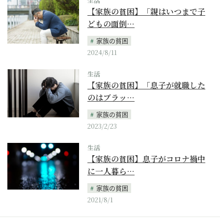
生活
【家族の貧困】「親はいつまで子
どもの面倒…
家族の貧困
2024/8/11
生活
【家族の貧困】「息子が就職した
のはブラッ…
家族の貧困
2023/2/23
生活
【家族の貧困】息子がコロナ禍中
に一人暮ら…
家族の貧困
2021/8/1