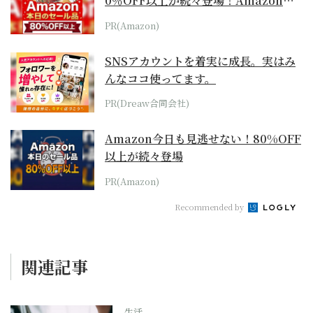
0％OFF以上が続々登場！Amazonの
本気が...
PR(Amazon)
SNSアカウントを着実に成長。実はみ
んなココ使ってます。
PR(Dreaw合同会社)
Amazon今日も見逃せない！80%OFF
以上が続々登場
PR(Amazon)
Recommended by
関連記事
生活