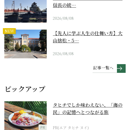
信長の統…
2026/08/08
NEW
【先人に学ぶ人生の仕舞い方】大
山捨松・5…
2026/08/08
記事一覧へ
ピックアップ
タヒチでしか味わえない、「海の
民」の記憶へとつながる旅
PR
PR(エア タヒチ ヌイ)