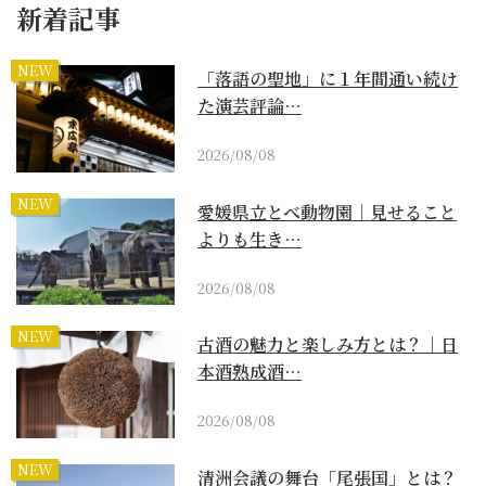
新着記事
NEW
「落語の聖地」に１年間通い続け
た演芸評論…
2026/08/08
NEW
愛媛県立とべ動物園｜見せること
よりも生き…
2026/08/08
NEW
古酒の魅力と楽しみ方とは？｜日
本酒熟成酒…
2026/08/08
NEW
清洲会議の舞台「尾張国」とは？