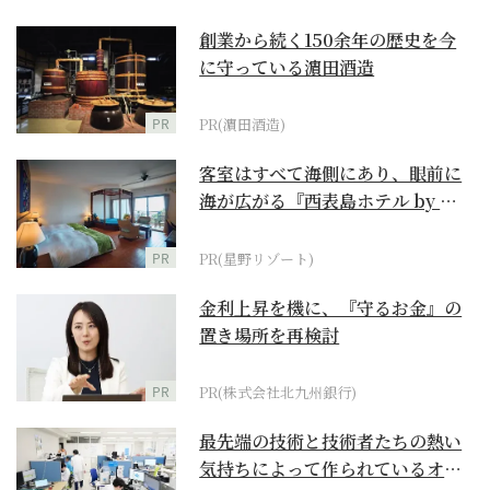
創業から続く150余年の歴史を今
に守っている濵田酒造
PR
PR(濵田酒造)
客室はすべて海側にあり、眼前に
海が広がる『西表島ホテル by 星
野リゾート』
PR
PR(星野リゾート)
金利上昇を機に、『守るお金』の
置き場所を再検討
PR
PR(株式会社北九州銀行)
最先端の技術と技術者たちの熱い
気持ちによって作られているオー