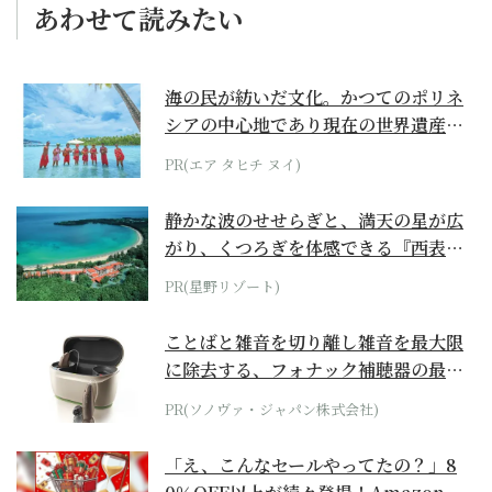
あわせて読みたい
海の民が紡いだ文化。かつてのポリネ
シアの中心地であり現在の世界遺産か
らみえてくる...
PR(エア タヒチ ヌイ)
静かな波のせせらぎと、満天の星が広
がり、くつろぎを体感できる『西表島
ホテル by...
PR(星野リゾート)
ことばと雑音を切り離し雑音を最大限
に除去する、フォナック補聴器の最上
位モデル
PR(ソノヴァ・ジャパン株式会社)
「え、こんなセールやってたの？」8