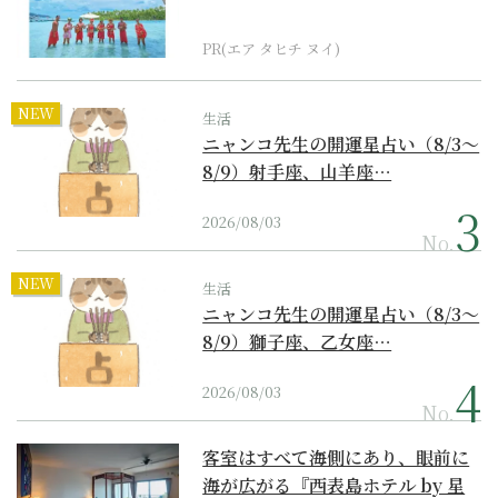
界遺産からみえてくる...
PR(エア タヒチ ヌイ)
NEW
生活
ニャンコ先生の開運星占い（8/3～
8/9）射手座、山羊座…
2026/08/03
No.
NEW
生活
ニャンコ先生の開運星占い（8/3～
8/9）獅子座、乙女座…
2026/08/03
No.
客室はすべて海側にあり、眼前に
海が広がる『西表島ホテル by 星