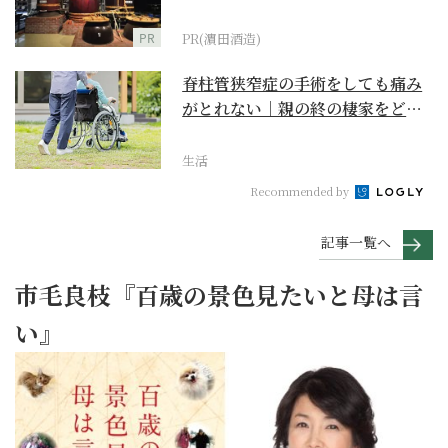
PR
PR(濵田酒造)
脊柱管狭窄症の手術をしても痛み
がとれない｜親の終の棲家をどう
選ぶ？【２】
生活
Recommended by
記事一覧へ
市毛良枝『百歳の景色見たいと母は言
い』