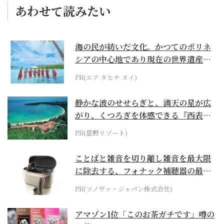
あわせて読みたい
海の民が紡いだ文化。かつてのポリネ
シアの中心地であり現在の世界遺産か
らみえてくる...
PR(エア タヒチ ヌイ)
静かな波のせせらぎと、満天の星が広
がり、くつろぎを体感できる『西表島
ホテル by...
PR(星野リゾート)
ことばと雑音を切り離し雑音を最大限
に除去する、フォナック補聴器の最上
位モデル
PR(ソノヴァ・ジャパン株式会社)
アマゾン1位「このお茶ガチです」噂の