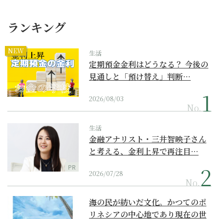
ランキング
NEW
生活
定期預金金利はどうなる？ 今後の
見通しと「預け替え」判断…
2026/08/03
No.
生活
金融アナリスト・三井智映子さん
と考える、金利上昇で再注目…
PR
2026/07/28
No.
海の民が紡いだ文化。かつてのポ
リネシアの中心地であり現在の世