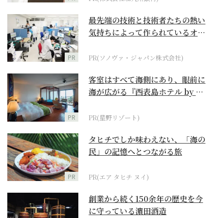
最先端の技術と技術者たちの熱い
気持ちによって作られているオー
ダーメイド補聴器
PR
PR(ソノヴァ・ジャパン株式会社)
客室はすべて海側にあり、眼前に
海が広がる『西表島ホテル by 星
野リゾート』
PR
PR(星野リゾート)
タヒチでしか味わえない、「海の
民」の記憶へとつながる旅
PR
PR(エア タヒチ ヌイ)
創業から続く150余年の歴史を今
に守っている濵田酒造