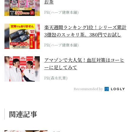
お茶
PR(ハーブ健康本舗)
楽天週間ランキング1位！シリーズ累計
3億包のスッキリ茶。380円でお試し
PR(ハーブ健康本舗)
アマゾンで大人気！血圧対策はコーヒ
ーに足してみて
PR(森永乳業)
Recommended by
関連記事