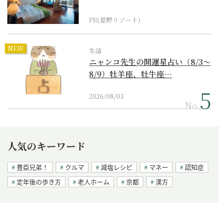
野リゾート』
PR(星野リゾート)
NEW
生活
ニャンコ先生の開運星占い（8/3～
8/9）牡羊座、牡牛座…
2026/08/03
No.
人気のキーワード
豊臣兄弟！
クルマ
減塩レシピ
マネー
認知症
定年後の歩き方
老人ホーム
京都
漢方