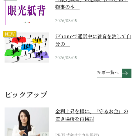
物事の本…
2026/08/05
NEW
iPhoneで通話中に雑音を消して自
分の…
2026/08/05
記事一覧へ
ピックアップ
金利上昇を機に、『守るお金』の
置き場所を再検討
PR
PR(株式会社北九州銀行)