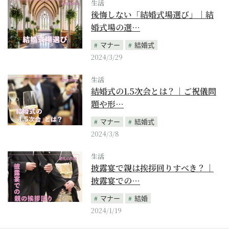
生活
後悔しない「結婚式場選び」｜結
婚式場の選…
マナー
結婚式
2024/3/29
生活
結婚式の1.5次会とは？｜ご祝儀問
題や形…
マナー
結婚式
2024/3/8
生活
披露宴で親は挨拶回りすべき？｜
披露宴での…
マナー
結婚
2024/1/19