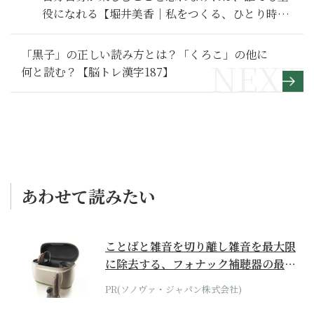
役になれる【堀井美香｜私をつくる、ひとり時
間】
「黒子」の正しい読み方とは？「くろこ」の他に
何と読む？【脳トレ漢字187】
あわせて読みたい
ことばと雑音を切り離し雑音を最大限
に除去する、フォナック補聴器の最上
位モデル
PR(ソノヴァ・ジャパン株式会社)