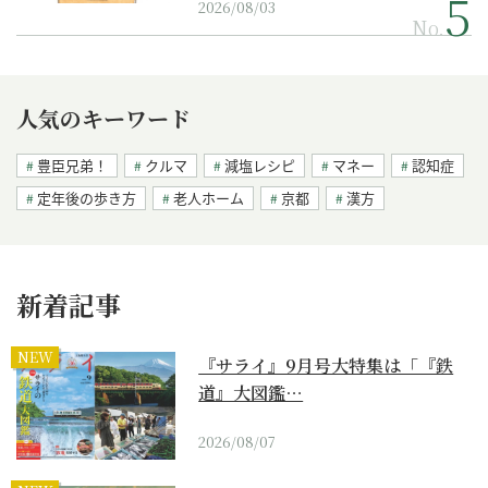
2026/08/03
No.
人気のキーワード
豊臣兄弟！
クルマ
減塩レシピ
マネー
認知症
定年後の歩き方
老人ホーム
京都
漢方
新着記事
NEW
『サライ』9月号大特集は「『鉄
道』大図鑑…
2026/08/07