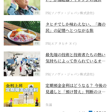
に
PR
PR(ソノヴァ・ジャパン株式会社)
タヒチでしか味わえない、「海の
民」の記憶へとつながる旅
PR
PR(エア タヒチ ヌイ)
最先端の技術と技術者たちの熱い
気持ちによって作られているオー
ダーメイド補聴器
PR
PR(ソノヴァ・ジャパン株式会社)
定期預金金利はどうなる？ 今後の
見通しと「預け替え」判断のコツ
【お金の学校】
生活