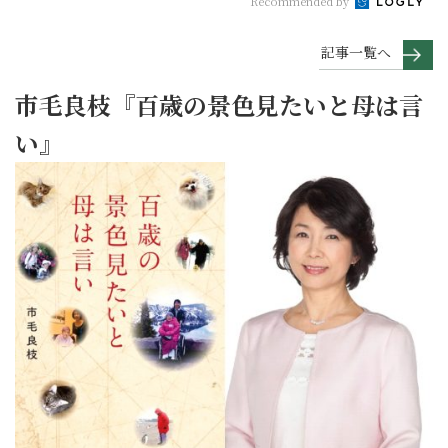
Recommended by
記事一覧へ
市毛良枝『百歳の景色見たいと母は言
い』