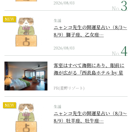
2026/08/03
No.
NEW
生活
ニャンコ先生の開運星占い（8/3～
8/9）獅子座、乙女座…
2026/08/03
No.
客室はすべて海側にあり、眼前に
海が広がる『西表島ホテル by 星
野リゾート』
PR(星野リゾート)
NEW
生活
ニャンコ先生の開運星占い（8/3～
8/9）牡羊座、牡牛座…