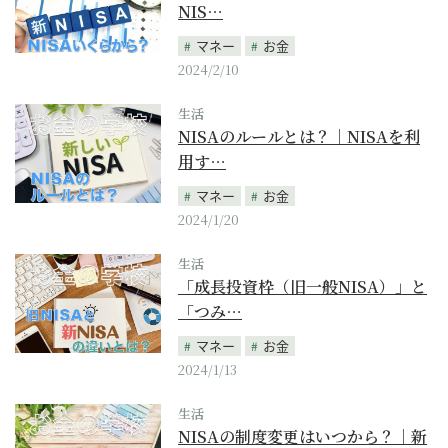
NIS…
マネー
お金
2024/2/10
生活
NISAのルールとは？｜NISAを利
用す…
マネー
お金
2024/1/20
生活
「成長投資枠（旧一般NISA）」と
「つみ…
マネー
お金
2024/1/13
生活
NISAの制度変更はいつから？｜新