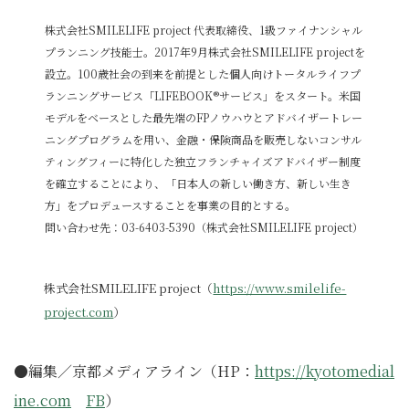
株式会社SMILELIFE project 代表取締役、1級ファイナンシャル
プランニング技能士。2017年9月株式会社SMILELIFE projectを
設立。100歳社会の到来を前提とした個人向けトータルライフプ
ランニングサービス「LIFEBOOK®サービス」をスタート。米国
モデルをベースとした最先端のFPノウハウとアドバイザートレー
ニングプログラムを用い、金融・保険商品を販売しないコンサル
ティングフィーに特化した独立フランチャイズアドバイザー制度
を確立することにより、「日本人の新しい働き方、新しい生き
方」をプロデュースすることを事業の目的とする。
問い合わせ先：03-6403-5390（株式会社SMILELIFE project）
株式会社SMILELIFE project（
https://www.smilelife-
project.com
）
●編集／京都メディアライン（HP：
https://kyotomedial
ine.com
FB
）