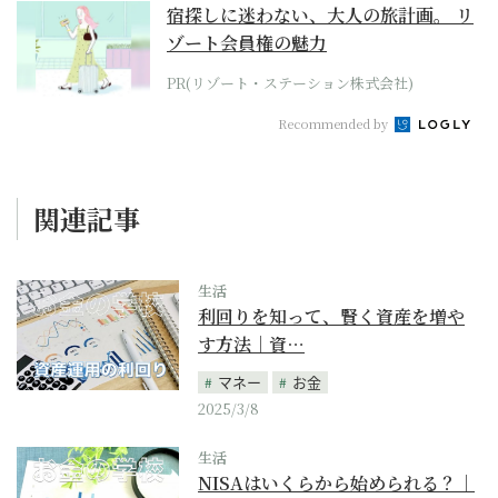
宿探しに迷わない、大人の旅計画。 リ
ゾート会員権の魅力
PR(リゾート・ステーション株式会社)
Recommended by
関連記事
生活
利回りを知って、賢く資産を増や
す方法｜資…
マネー
お金
2025/3/8
生活
NISAはいくらから始められる？｜