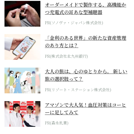
オーダーメイドで製作する、高機能か
つ充電式の耳あな型補聴器
PR(ソノヴァ・ジャパン株式会社)
「金利のある世界」の新たな資産管理
のあり方とは？
PR(株式会社北九州銀行)
大人の旅は、心のゆとりから。 新しい
旅の選択肢って？
PR(リゾート・ステーション株式会社)
アマゾンで大人気！血圧対策はコーヒ
ーに足してみて
PR(森永乳業)