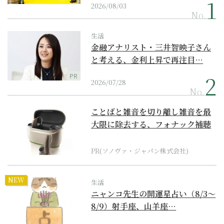
2026/08/03
No.
生活
金融アナリスト・三井智映子さん
と考える、金利上昇で再注目…
PR
2026/07/28
No.
ことばと雑音を切り離し雑音を最
大限に除去する、フォナック補聴
器の最上位モデル
PR(ソノヴァ・ジャパン株式会社)
NEW
生活
ニャンコ先生の開運星占い（8/3～
8/9）射手座、山羊座…