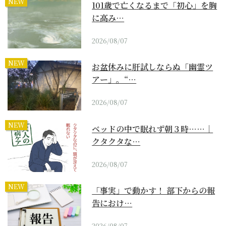
NEW
101歳で亡くなるまで「初心」を胸
に高み…
2026/08/07
NEW
お盆休みに肝試しならぬ「幽霊ツ
アー」。“…
2026/08/07
NEW
ベッドの中で眠れず朝３時……｜
クタクタな…
2026/08/07
NEW
「事実」で動かす！ 部下からの報
告におけ…
2026/08/07