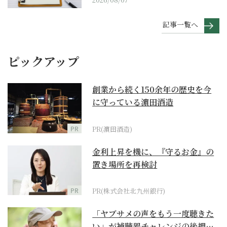
記事一覧へ
ピックアップ
創業から続く150余年の歴史を今
に守っている濵田酒造
PR
PR(濵田酒造)
金利上昇を機に、『守るお金』の
置き場所を再検討
PR
PR(株式会社北九州銀行)
「ヤブサメの声をもう一度聴きた
い」が補聴器チャレンジの後押し