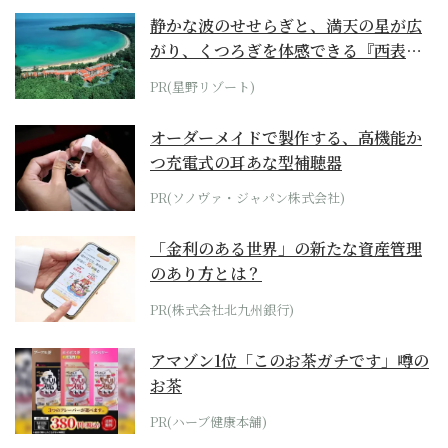
静かな波のせせらぎと、満天の星が広
がり、くつろぎを体感できる『西表島
ホテル by...
PR(星野リゾート)
オーダーメイドで製作する、高機能か
つ充電式の耳あな型補聴器
PR(ソノヴァ・ジャパン株式会社)
「金利のある世界」の新たな資産管理
のあり方とは？
PR(株式会社北九州銀行)
アマゾン1位「このお茶ガチです」噂の
お茶
PR(ハーブ健康本舗)