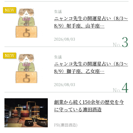
NEW
生活
ニャンコ先生の開運星占い（8/3～
8/9）射手座、山羊座…
2026/08/03
No.
NEW
生活
ニャンコ先生の開運星占い（8/3～
8/9）獅子座、乙女座…
2026/08/03
No.
創業から続く150余年の歴史を今
に守っている濵田酒造
PR(濵田酒造)