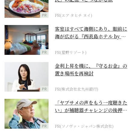
PR
PR(エア タヒチ ヌイ)
客室はすべて海側にあり、眼前に
海が広がる『西表島ホテル by 星
野リゾート』
PR
PR(星野リゾート)
金利上昇を機に、『守るお金』の
置き場所を再検討
PR
PR(株式会社北九州銀行)
「ヤブサメの声をもう一度聴きた
い」が補聴器チャレンジの後押し
に
PR
PR(ソノヴァ・ジャパン株式会社)