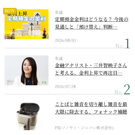
NEW
生活
定期預金金利はどうなる？ 今後の
見通しと「預け替え」判断…
2026/08/03
No.
生活
金融アナリスト・三井智映子さん
と考える、金利上昇で再注目…
PR
2026/07/28
No.
ことばと雑音を切り離し雑音を最
大限に除去する、フォナック補聴
器の最上位モデル
PR(ソノヴァ・ジャパン株式会社)