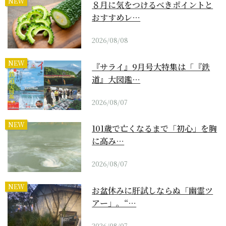
NEW
８月に気をつけるべきポイントと
おすすめレ…
2026/08/08
NEW
『サライ』9月号大特集は「『鉄
道』大図鑑…
2026/08/07
NEW
101歳で亡くなるまで「初心」を胸
に高み…
2026/08/07
NEW
お盆休みに肝試しならぬ「幽霊ツ
アー」。“…
2026/08/07