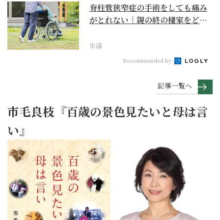
脊柱管狭窄症の手術をしても痛み
がとれない｜親の終の棲家をどう
選ぶ？【２】
生活
Recommended by
記事一覧へ
市毛良枝『百歳の景色見たいと母は言
い』