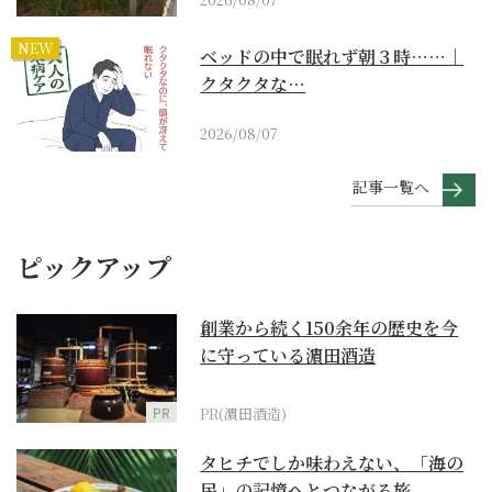
NEW
ベッドの中で眠れず朝３時……｜
クタクタな…
2026/08/07
記事一覧へ
ピックアップ
創業から続く150余年の歴史を今
に守っている濵田酒造
PR
PR(濵田酒造)
タヒチでしか味わえない、「海の
民」の記憶へとつながる旅