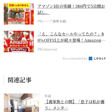
アマゾン1位の実績！380円で5日間お
試し。
PR(ハーブ健康本舗)
「え、こんなセールやってたの？」8
0％OFF以上が続々登場！Amazonの
本気が...
PR(Amazon)
Recommended by
関連記事
生活
【義家族との間】「息子は私が養
う」メンタ…