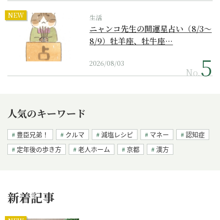
NEW
生活
ニャンコ先生の開運星占い（8/3～
8/9）牡羊座、牡牛座…
2026/08/03
No.
人気のキーワード
豊臣兄弟！
クルマ
減塩レシピ
マネー
認知症
定年後の歩き方
老人ホーム
京都
漢方
新着記事