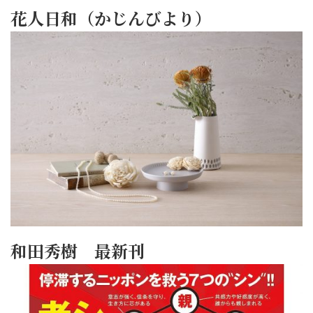
花人日和（かじんびより）
和田秀樹 最新刊