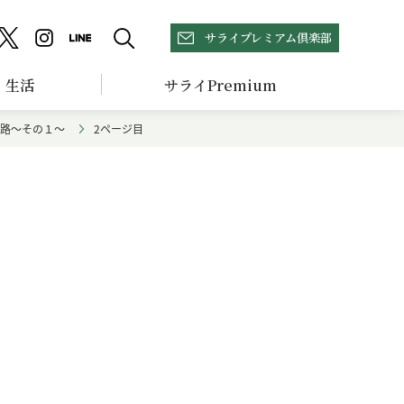
サライプレミアム倶楽部
生活
サライPremium
路～その１～
2ページ目