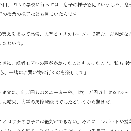
3回、PTAで学校に行っては、息子の様子を見ていました。息
子の授業の様子なども見ていたんです」
の支えもあって高校、大学とエスカレーターで進む。母親がな
ったという。
ときに、読者モデルの声がかかったこともあったのよ。私も“彼
から、一緒にお買い物に行くのも楽しくて」
るままに、何万円ものスニーカーや、1枚一万円以上するTシャ
した結果、大学の履修登録までしたというから驚きだ。
ことはウチの息子には絶対にできない。それに、レポートや授
なくなったら困る。私がいろいろ調べて、一番息子に向いてい