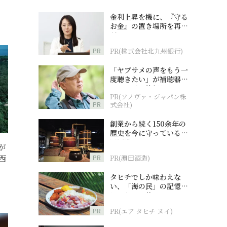
金利上昇を機に、『守る
お金』の置き場所を再検
討
PR
PR(株式会社北九州銀行)
「ヤブサメの声をもう一
度聴きたい」が補聴器チ
ャレンジの後押しに
PR(ソノヴァ・ジャパン株
PR
式会社)
創業から続く150余年の
歴史を今に守っている濵
田酒造
が
西
PR
PR(濵田酒造)
タヒチでしか味わえな
い、「海の民」の記憶へ
とつながる旅
PR
PR(エア タヒチ ヌイ)