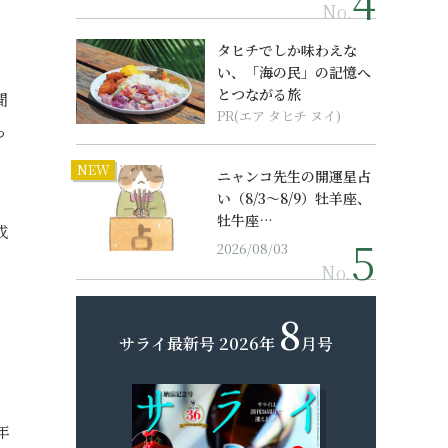
No.
タヒチでしか味わえな
い、「海の民」の記憶へ
とつながる旅
聞
PR(エア タヒチ ヌイ)
っ
NEW
ニャンコ先生の開運星占
い（8/3～8/9）牡羊座、
牡牛座…
成
2026/08/03
No.
8
サライ最新号
2026年
月号
年