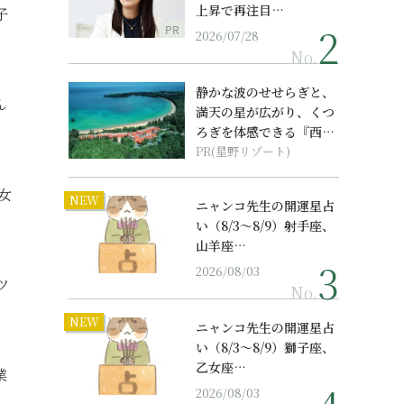
上昇で再注目…
子
PR
2026/07/28
No.
静かな波のせせらぎと、
ん
満天の星が広がり、くつ
ろぎを体感できる『西表
島ホテル by...
PR(星野リゾート)
女
NEW
ニャンコ先生の開運星占
い（8/3～8/9）射手座、
山羊座…
2026/08/03
ツ
No.
NEW
ニャンコ先生の開運星占
い（8/3～8/9）獅子座、
乙女座…
業
2026/08/03