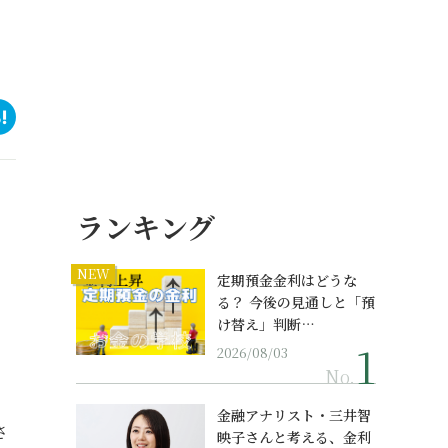
ランキング
NEW
定期預金金利はどうな
る？ 今後の見通しと「預
け替え」判断…
2026/08/03
No.
金融アナリスト・三井智
さ
映子さんと考える、金利