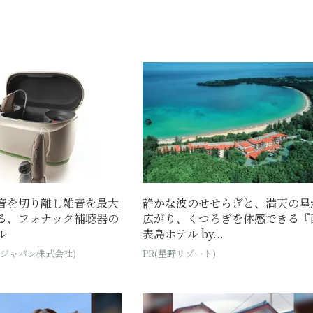
音を切り離し雑音を最大
静かな波のせせらぎと、満天の星
る、フォナック補聴器の
広がり、くつろぎを体感できる『
ル
表島ホテル by...
・ジャパン株式会社)
PR(星野リゾート)